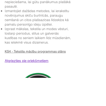
nepieciešama, lai gūtu panākumus plašākā
pasaulē.
Izmantojiet dažādas metodes, lai ierakstītu
novērojumus skiču burtnīcās, paraugu
ņemšanā un citos plašsaziņas līdzekļos kā
pamatu personīgo ideju izpētei.
Izprast mākslas, tekstila un modes vēsturi,
tostarp periodus, stilus un galvenās
kustības no seniem laikiem līdz mūsdienām,
kas ietekmē visus dizainerus.
KS4 - Tekstila mācību programmas plāns
Atgriezties pie priekšmetiem
Kontakta detaļas: