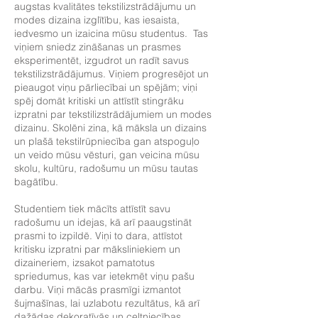
augstas kvalitātes tekstilizstrādājumu un
modes dizaina izglītību, kas iesaista,
iedvesmo un izaicina mūsu studentus. Tas
viņiem sniedz zināšanas un prasmes
eksperimentēt, izgudrot un radīt savus
tekstilizstrādājumus. Viņiem progresējot un
pieaugot viņu pārliecībai un spējām; viņi
spēj domāt kritiski un attīstīt stingrāku
izpratni par tekstilizstrādājumiem un modes
dizainu. Skolēni zina, kā māksla un dizains
un plašā tekstilrūpniecība gan atspoguļo
un veido mūsu vēsturi, gan veicina mūsu
skolu, kultūru, radošumu un mūsu tautas
bagātību.
Studentiem tiek mācīts attīstīt savu
radošumu un idejas, kā arī paaugstināt
prasmi to izpildē. Viņi to dara, attīstot
kritisku izpratni par māksliniekiem un
dizaineriem, izsakot pamatotus
spriedumus, kas var ietekmēt viņu pašu
darbu. Viņi mācās prasmīgi izmantot
šujmašīnas, lai uzlabotu rezultātus, kā arī
dažādas dekoratīvās un celtniecības