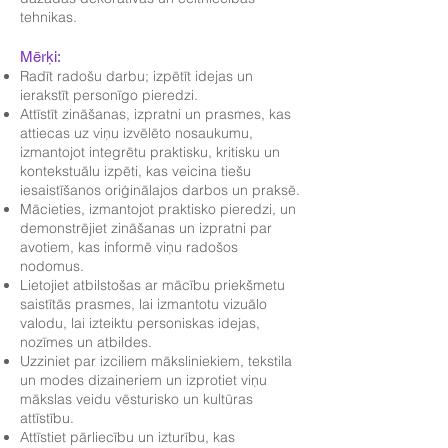
tehnikas.
Mērķi:
Radīt radošu darbu; izpētīt idejas un
ierakstīt personīgo pieredzi.
Attīstīt zināšanas, izpratni un prasmes, kas
attiecas uz viņu izvēlēto nosaukumu,
izmantojot integrētu praktisku, kritisku un
kontekstuālu izpēti, kas veicina tiešu
iesaistīšanos oriģinālajos darbos un praksē.
Mācieties, izmantojot praktisko pieredzi, un
demonstrējiet zināšanas un izpratni par
avotiem, kas informē viņu radošos
nodomus.
Lietojiet atbilstošas ar mācību priekšmetu
saistītās prasmes, lai izmantotu vizuālo
valodu, lai izteiktu personiskas idejas,
nozīmes un atbildes.
Uzziniet par izciliem māksliniekiem, tekstila
un modes dizaineriem un izprotiet viņu
mākslas veidu vēsturisko un kultūras
attīstību.
Attīstiet pārliecību un izturību, kas