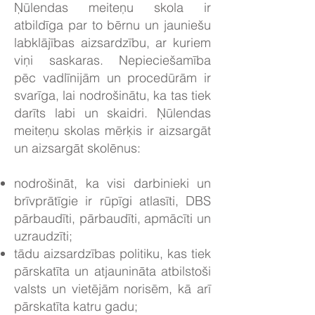
Ņūlendas meiteņu skola ir
atbildīga par to bērnu un jauniešu
labklājības aizsardzību, ar kuriem
viņi saskaras. Nepieciešamība
pēc vadlīnijām un procedūrām ir
svarīga, lai nodrošinātu, ka tas tiek
darīts labi un skaidri. Ņūlendas
meiteņu skolas mērķis ir aizsargāt
un aizsargāt skolēnus:
nodrošināt, ka visi darbinieki un
brīvprātīgie ir rūpīgi atlasīti, DBS
pārbaudīti, pārbaudīti, apmācīti un
uzraudzīti;
tādu aizsardzības politiku, kas tiek
pārskatīta un atjaunināta atbilstoši
valsts un vietējām norisēm, kā arī
pārskatīta katru gadu;