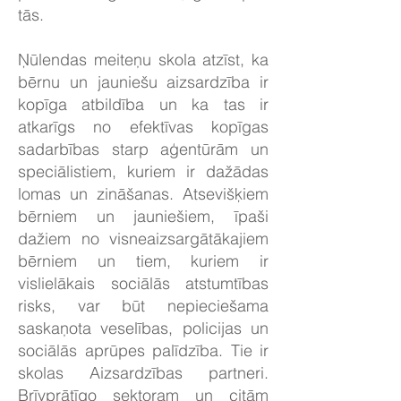
tās.
Ņūlendas meiteņu skola atzīst, ka
bērnu un jauniešu aizsardzība ir
kopīga atbildība un ka tas ir
atkarīgs no efektīvas kopīgas
sadarbības starp aģentūrām un
speciālistiem, kuriem ir dažādas
lomas un zināšanas. Atsevišķiem
bērniem un jauniešiem, īpaši
dažiem no visneaizsargātākajiem
bērniem un tiem, kuriem ir
vislielākais sociālās atstumtības
risks, var būt nepieciešama
saskaņota veselības, policijas un
sociālās aprūpes palīdzība. Tie ir
skolas Aizsardzības partneri.
Brīvprātīgo sektoram un citām