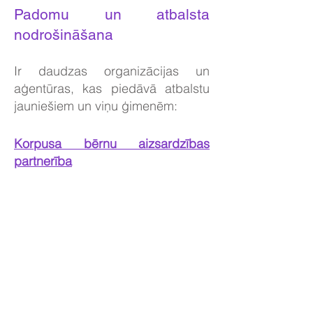
Padomu un atbalsta
nodrošināšana
Ir daudzas organizācijas un
aģentūras, kas piedāvā atbalstu
jauniešiem un viņu ģimenēm:
Korpusa bērnu aizsardzības
partnerība
NSPCC
(0808 800 5000)
ChildLine
(0800 1111)
CAMHS
- Lai gan krīzes komanda
strādā visu diennakti, visi jaunie
nosūtījumi CAMHS laikā no 9:00