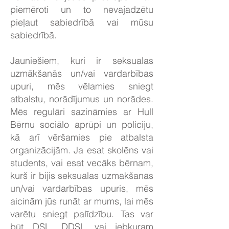
piemēroti un to nevajadzētu
pieļaut sabiedrībā vai mūsu
sabiedrībā.
Jauniešiem, kuri ir seksuālas
uzmākšanās un/vai vardarbības
upuri, mēs vēlamies sniegt
atbalstu, norādījumus un norādes.
Mēs regulāri sazināmies ar Hull
Bērnu sociālo aprūpi un policiju,
kā arī vēršamies pie atbalsta
organizācijām. Ja esat skolēns vai
students, vai esat vecāks bērnam,
kurš ir bijis seksuālas uzmākšanās
un/vai vardarbības upuris, mēs
aicinām jūs runāt ar mums, lai mēs
varētu sniegt palīdzību. Tas var
būt DSL, DDSL vai jebkuram