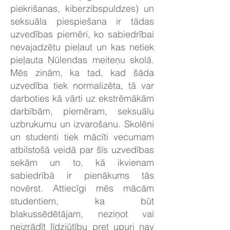
piekrišanas, kiberzibspuldzes) un
seksuāla piespiešana ir tādas
uzvedības piemēri, ko sabiedrībai
nevajadzētu pieļaut un kas netiek
pieļauta Ņūlendas meiteņu skolā.
Mēs zinām, ka tad, kad šāda
uzvedība tiek normalizēta, tā var
darboties kā vārti uz ekstrēmākām
darbībām, piemēram, seksuālu
uzbrukumu un izvarošanu. Skolēni
un studenti tiek mācīti vecumam
atbilstošā veidā par šīs uzvedības
sekām un to, kā ikvienam
sabiedrībā ir pienākums tās
novērst. Attiecīgi mēs mācām
studentiem, ka būt
blakussēdētājam, neziņot vai
neizrādīt līdzjūtību pret upuri nav