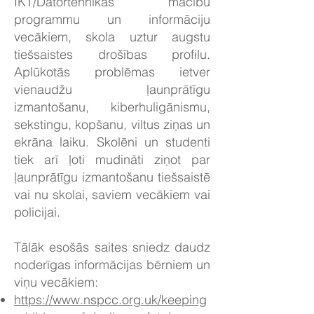
IKT/Datortehnikas mācību
programmu un informāciju
vecākiem, skola uztur augstu
tiešsaistes drošības profilu.
Aplūkotās problēmas ietver
vienaudžu ļaunprātīgu
izmantošanu, kiberhuligānismu,
sekstingu, kopšanu, viltus ziņas un
ekrāna laiku. Skolēni un studenti
tiek arī ļoti mudināti ziņot par
ļaunprātīgu izmantošanu tiešsaistē
vai nu skolai, saviem vecākiem vai
policijai.
Tālāk esošās saites sniedz daudz
noderīgas informācijas bērniem un
viņu vecākiem:
https://www.nspcc.org.uk/keeping