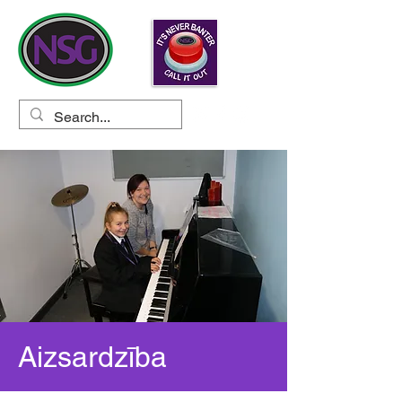
Aizsardzība