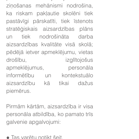
ziņošanas mehānismi nodrošina,
ka riskam pakļautie skolēni tiek
pastāvīgi pārskatīti, tiek īstenots
stratēģiskais aizsardzības plāns
un tiek nodrošināta darba
aizsardzības kvalitāte visā skolā;
pēdējā ietver apmeklējumu, vietas
drošību, izglītojošus
apmeklējumus, personāla
informētību un kontekstuālo
aizsardzību kā tikai dažus
piemērus.
Pirmām kārtām, aizsardzība ir visa
personāla atbildība, ko pamato trīs
galvenie apgalvojumi:
● Tas varētu notikt šeit.