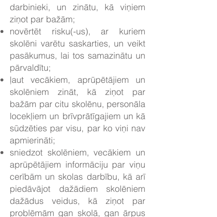
darbinieki, un zinātu, kā viņiem
ziņot par bažām;
novērtēt risku(-us), ar kuriem
skolēni varētu saskarties, un veikt
pasākumus, lai tos samazinātu un
pārvaldītu;
ļaut vecākiem, aprūpētājiem un
skolēniem zināt, kā ziņot par
bažām par citu skolēnu, personāla
locekļiem un brīvprātīgajiem un kā
sūdzēties par visu, par ko viņi nav
apmierināti;
sniedzot skolēniem, vecākiem un
aprūpētājiem informāciju par viņu
cerībām un skolas darbību, kā arī
piedāvājot dažādiem skolēniem
dažādus veidus, kā ziņot par
problēmām gan skolā, gan ārpus