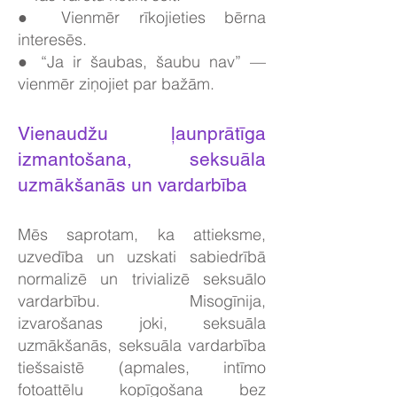
● Vienmēr rīkojieties bērna
interesēs.
● “Ja ir šaubas, šaubu nav” —
vienmēr ziņojiet par bažām.
Vienaudžu ļaunprātīga
izmantošana, seksuāla
uzmākšanās un vardarbība
Mēs saprotam, ka attieksme,
uzvedība un uzskati sabiedrībā
normalizē un trivializē seksuālo
vardarbību. Misogīnija,
izvarošanas joki, seksuāla
uzmākšanās, seksuāla vardarbība
tiešsaistē (apmales, intīmo
fotoattēlu kopīgošana bez