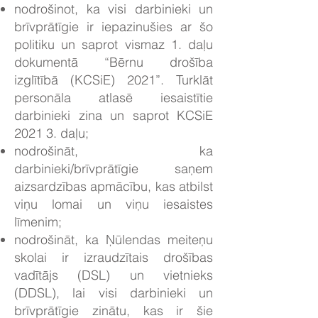
nodrošinot, ka visi darbinieki un
brīvprātīgie ir iepazinušies ar šo
politiku un saprot vismaz 1. daļu
dokumentā “Bērnu drošība
izglītībā (KCSiE) 2021”. Turklāt
personāla atlasē iesaistītie
darbinieki zina un saprot KCSiE
2021 3. daļu;
nodrošināt, ka
darbinieki/brīvprātīgie saņem
aizsardzības apmācību, kas atbilst
viņu lomai un viņu iesaistes
līmenim;
nodrošināt, ka Ņūlendas meiteņu
skolai ir izraudzītais drošības
vadītājs (DSL) un vietnieks
(DDSL), lai visi darbinieki un
brīvprātīgie zinātu, kas ir šie