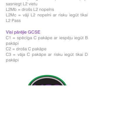
sasniegt L2 vietu
L2Mb = drošs L2 nopelns
L2Mc = vāji L2 nopelni ar risku iegūt tikai
L2 Pass
Visi pārējie GCSE
C1 = spēcīga C pakāpe ar iespēju iegūt B
pakāpi
C2 = droša C pakāpe
C3 = vāja C pakāpe ar risku iegūt tikai D
pakāpi
Kontakta detaļas:
Ņūlendas meiteņu skola, Cottingham Road,
Kingstona pie Hullas, Anglija HU6 7RU
Sākotnējie jautājumi no vecākiem un sabiedrības