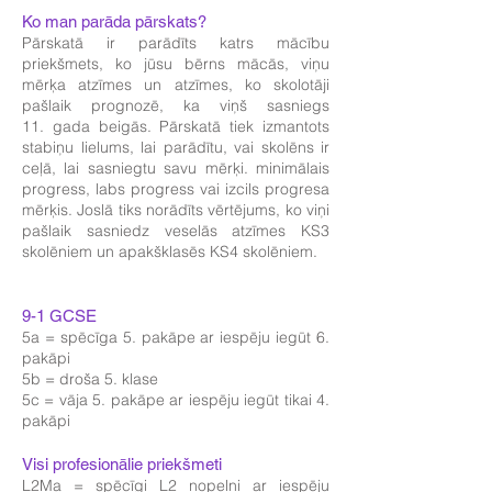
Ko man parāda pārskats?
Pārskatā ir parādīts katrs mācību
priekšmets, ko jūsu bērns mācās, viņu
mērķa atzīmes un atzīmes, ko skolotāji
pašlaik prognozē, ka viņš sasniegs
11. gada beigās. Pārskatā tiek izmantots
stabiņu lielums, lai parādītu, vai skolēns ir
ceļā, lai sasniegtu savu mērķi. minimālais
progress, labs progress vai izcils progresa
mērķis. Joslā tiks norādīts vērtējums, ko viņi
pašlaik sasniedz veselās atzīmes KS3
skolēniem un apakšklasēs KS4 skolēniem.
9-1 GCSE
5a = spēcīga 5. pakāpe ar iespēju iegūt 6.
pakāpi
5b = droša 5. klase
5c = vāja 5. pakāpe ar iespēju iegūt tikai 4.
pakāpi
Visi profesionālie priekšmeti
L2Ma = spēcīgi L2 nopelni ar iespēju