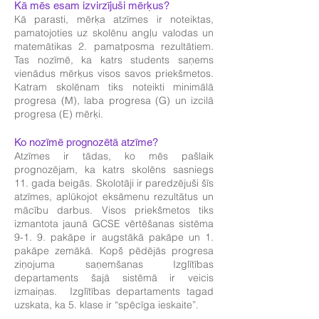
Kā mēs esam izvirzījuši mērķus?
Kā parasti, mērķa atzīmes ir noteiktas,
pamatojoties uz skolēnu angļu valodas un
matemātikas 2. pamatposma rezultātiem.
Tas nozīmē, ka katrs students saņems
vienādus mērķus visos savos priekšmetos.
Katram skolēnam tiks noteikti minimālā
progresa (M), laba progresa (G) un izcilā
progresa (E) mērķi.
Ko nozīmē prognozētā atzīme?
Atzīmes ir tādas, ko mēs pašlaik
prognozējam, ka katrs skolēns sasniegs
11. gada beigās. Skolotāji ir paredzējuši šīs
atzīmes, aplūkojot eksāmenu rezultātus un
mācību darbus. Visos priekšmetos tiks
izmantota jaunā GCSE vērtēšanas sistēma
9-1. 9. pakāpe ir augstākā pakāpe un 1.
pakāpe zemākā. Kopš pēdējās progresa
ziņojuma saņemšanas Izglītības
departaments šajā sistēmā ir veicis
izmaiņas. Izglītības departaments tagad
uzskata, ka 5. klase ir “spēcīga ieskaite”.