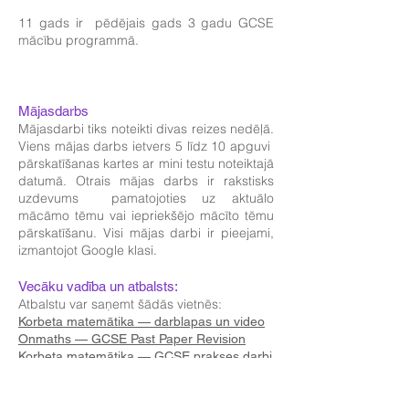
11 gads ir pēdējais gads 3 gadu GCSE
mācību programmā.
Mājasdarbs
Mājasdarbi tiks noteikti divas reizes nedēļā.
Viens mājas darbs ietvers 5 līdz 10 apguvi
pārskatīšanas kartes ar mini testu noteiktajā
datumā. Otrais mājas darbs ir rakstisks
uzdevums pamatojoties uz aktuālo
mācāmo tēmu vai iepriekšējo mācīto tēmu
pārskatīšanu. Visi mājas darbi ir pieejami,
izmantojot Google klasi.
Vecāku vadība un atbalsts:
Atbalstu var saņemt šādās vietnēs:
Korbeta matemātika — darblapas un video
Onmaths — GCSE Past Paper Revision
Korbeta matemātika — GCSE prakses darbi
CGP grāmatas — pārskatīšanas
rokasgrāmatas un grāmatas