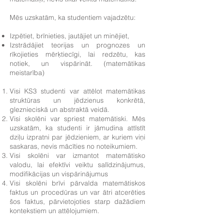
Mēs uzskatām, ka studentiem vajadzētu:
Izpētiet, brīnieties, jautājiet un minējiet,
Izstrādājiet teorijas un prognozes un
rīkojieties mērķtiecīgi, lai redzētu, kas
notiek, un vispārināt. (matemātikas
meistarība)
Visi KS3 studenti var attēlot matemātikas
struktūras un jēdzienus konkrētā,
gleznieciskā un abstraktā veidā.
Visi skolēni var spriest matemātiski. Mēs
uzskatām, ka studenti ir jāmudina attīstīt
dziļu izpratni par jēdzieniem, ar kuriem viņi
saskaras, nevis mācīties no noteikumiem.
Visi skolēni var izmantot matemātisko
valodu, lai efektīvi veiktu salīdzinājumus,
modifikācijas un vispārinājumus
Visi skolēni brīvi pārvalda matemātiskos
faktus un
procedūras un var ātri atcerēties
šos faktus, pārvietojoties starp dažādiem
kontekstiem un attēlojumiem.