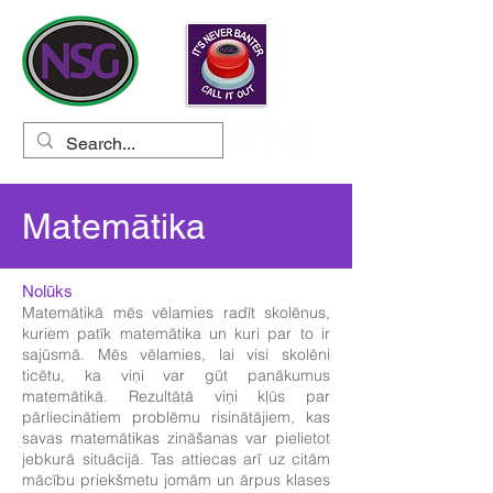
Matemātika
Nolūks
Matemātikā mēs vēlamies radīt skolēnus,
kuriem patīk matemātika un kuri par to ir
sajūsmā. Mēs vēlamies, lai visi skolēni
ticētu, ka viņi var gūt panākumus
matemātikā. Rezultātā viņi kļūs par
pārliecinātiem problēmu risinātājiem, kas
savas matemātikas zināšanas var pielietot
jebkurā situācijā. Tas attiecas arī uz citām
mācību priekšmetu jomām un ārpus klases