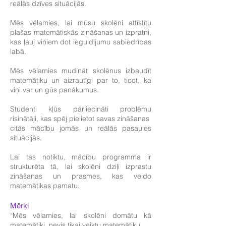
reālās dzīves situācijās.
Mēs vēlamies, lai mūsu skolēni attīstītu
plašas matemātiskās zināšanas un izpratni,
kas ļauj viņiem dot ieguldījumu sabiedrības
labā.
Mēs vēlamies mudināt skolēnus izbaudīt
matemātiku un aizrautīgi par to, ticot, ka
viņi var un gūs panākumus.
Studenti kļūs pārliecināti problēmu
risinātāji, kas spēj pielietot savas zināšanas
citās mācību jomās un reālās pasaules
situācijās.
Lai tas notiktu, mācību programma ir
strukturēta tā, lai skolēni dziļi izprastu
zināšanas un prasmes, kas veido
matemātikas pamatu.
Mērķi
“Mēs vēlamies, lai skolēni domātu kā
matemātiķi, nevis tikai veiktu matemātiku.