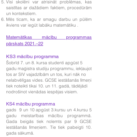
Visi skolēni var atrisināt problēmas, kas
saistītas ar dažādiem faktiem, procedūrām
un kontekstiem.
Mēs ticam, ka ar smagu darbu un pūlēm
ikviens var iegūt labāku matemātiku
.
Matemātikas mācību programmas
pārskats 2021.–22
KS3 mācību programma
Šobrīd 7. un 8. kursa studenti apgūst 5
gadu maģistra studiju programmu, iekļaujot
tos ar SIV vajadzībām un tos, kuri nāk no
nelabvēlīgas vides. GCSE iestāšanās līmeņi
tiek noteikti tikai 10. un 11. gadā, tādējādi
nodrošinot vienādas iespējas visiem.
KS4 mācību programma
gads 9 un 10 apgūst 3.kursu un 4.kursu 5
gadu meistarības mācību programmā.
Gada beigās tiek nolemts par 9 GCSE
iestāšanās līmeņiem. Tie tiek pabeigti 10.
gada sākumā.