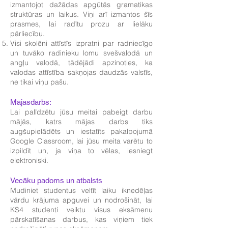
izmantojot dažādas apgūtās gramatikas
struktūras un laikus. Viņi arī izmantos šīs
prasmes, lai radītu prozu ar lielāku
pārliecību.
Visi skolēni attīstīs izpratni par radniecīgo
un tuvāko radinieku lomu svešvalodā un
angļu valodā, tādējādi apzinoties, ka
valodas attīstība sakņojas daudzās valstīs,
ne tikai viņu pašu.
Mājasdarbs:
Lai palīdzētu jūsu meitai pabeigt darbu
mājās, katrs mājas darbs tiks
augšupielādēts un iestatīts pakalpojumā
Google Classroom, lai jūsu meita varētu to
izpildīt un, ja viņa to vēlas, iesniegt
elektroniski.
Vecāku padoms un atbalsts
Mudiniet studentus veltīt laiku iknedēļas
vārdu krājuma apguvei un nodrošināt, lai
KS4 studenti veiktu visus eksāmenu
pārskatīšanas darbus, kas viņiem tiek