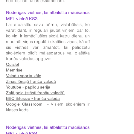
nodrošināti runas eksāmenam.
Noderīgas vietnes, lai atbalstītu mācīšanos
MFL vietnē KS3
Lai atbalstītu savu bērnu, vislabākais, ko
varat darīt, ir regulāri jautāt viņiem par to,
ko viņi ir iemācījušies skolā katru dienu, un
mudināt viņus regulāri skatīties ziņas, kā arī
šīs vietnes var izmantot, lai palīdzētu
skolēniem pildīt mājasdarbus vai plašāka
franču valodas apguve:
Quizlet
Memrise
Valodu sporta zāle
Ziņas lēnajā franču valodā
Youtube - papildu sērija
Zaļā pele (stāsti franču valodā)
BBC Bitesize - franču valoda
- Visiem skolēniem ir
Google Classroom
klases kods
Noderīgas vietnes, lai atbalstītu mācīšanos
MFL vietnē KS4