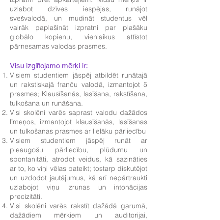
uzlabot dzīves iespējas, runājot
svešvalodā, un mudināt studentus vēl
vairāk paplašināt izpratni par plašāku
globālo kopienu, vienlaikus attīstot
pārnesamas valodas prasmes.
Visu izglītojamo mērķi ir:
Visiem studentiem jāspēj atbildēt runātajā
un rakstiskajā franču valodā, izmantojot 5
prasmes; Klausīšanās, lasīšana, rakstīšana,
tulkošana un runāšana.
Visi skolēni varēs saprast valodu dažādos
līmeņos, izmantojot klausīšanās, lasīšanas
un tulkošanas prasmes ar lielāku pārliecību
Visiem studentiem jāspēj runāt ar
pieaugošu pārliecību, plūdumu un
spontanitāti, atrodot veidus, kā sazināties
ar to, ko viņi vēlas pateikt; tostarp diskutējot
un uzdodot jautājumus, kā arī nepārtraukti
uzlabojot viņu izrunas un intonācijas
precizitāti.
Visi skolēni varēs rakstīt dažādā garumā,
dažādiem mērķiem un auditorijai,