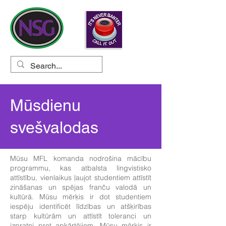
Mūsdienu
svešvalodas
Mūsu MFL komanda nodrošina mācību
programmu, kas atbalsta lingvistisko
attīstību, vienlaikus ļaujot studentiem attīstīt
zināšanas un spējas franču valodā un
kultūrā. Mūsu mērķis ir dot studentiem
iespēju identificēt līdzības un atšķirības
starp kultūrām un attīstīt toleranci un
izpratni pret apkārtējiem. Mūsu mērķis ir