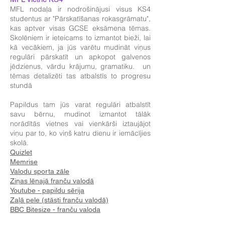
MFL nodaļa ir nodrošinājusi visus KS4
studentus ar "Pārskatīšanas rokasgrāmatu",
kas aptver visas GCSE eksāmena tēmas.
Skolēniem ir ieteicams to izmantot bieži, lai
kā vecākiem, ja jūs varētu mudināt viņus
regulāri pārskatīt un apkopot galvenos
jēdzienus, vārdu krājumu, gramatiku. un
tēmas detalizēti tas atbalstīs to progresu
stundā
Papildus tam jūs varat regulāri atbalstīt
savu bērnu, mudinot izmantot tālāk
norādītās vietnes vai vienkārši iztaujājot
viņu par to, ko viņš katru dienu ir iemācījies
skolā.
Quizlet
Memrise
Valodu sporta zāle
Ziņas lēnajā franču valodā
Youtube - papildu sērija
Zaļā pele (stāsti franču valodā)
BBC Bitesize - franču valoda