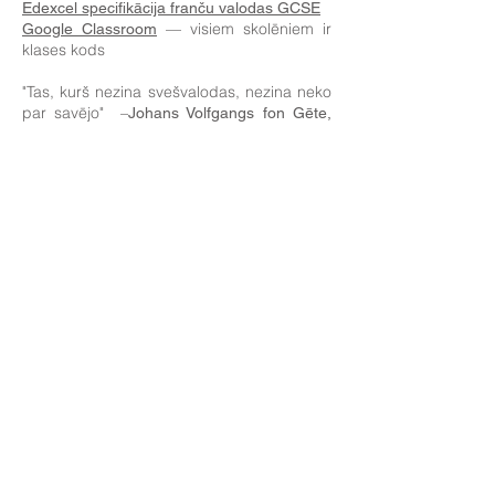
Edexcel specifikācija franču valodas GCSE
— visiem skolēniem ir
Google Classroom
klases kods
"Tas, kurš nezina svešvalodas, nezina neko
par savējo" –
Johans Volfgangs fon Gēte,
Kunst und Alterthum
MFL mācību programmas plāns
Ja jums nepieciešama papildu informācija
par MFL, lūdzu, sazinieties ar Bentlijas
kundzi Tālr.: (01482) 343098 E-pasts:
bentleyk@yhclt.net
Atgriezties pie priekšmetiem