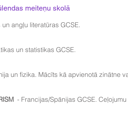
lendas meiteņu skolā
 un angļu literatūras GCSE.
ikas un statistikas GCSE.
mija un fizika. Mācīts kā apvienotā zinātne v
RISM
- Francijas/Spānijas GCSE. Ceļojumu