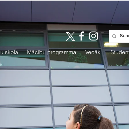
u skola
Mācību programma
Vecāki
Student