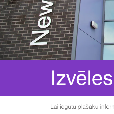
Izvēles
Lai iegūtu plašāku infor