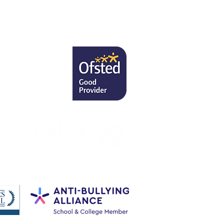
7RU
ei Miss H
st.uk