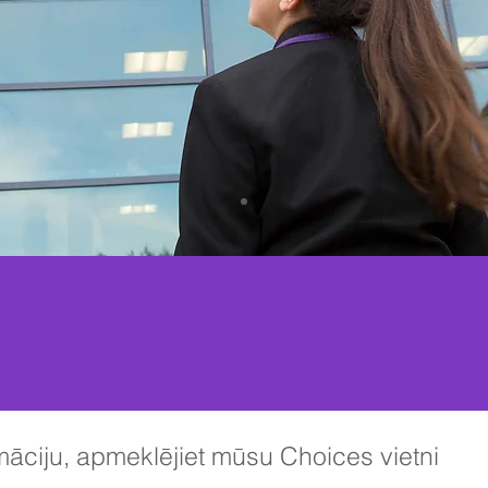
māciju, apmeklējiet mūsu Choices vietni