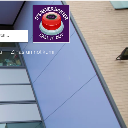
i
Ziņas un notikumi