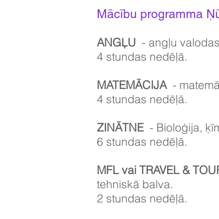
Mācību programma Ņū
ANGĻU
- angļu valodas
4 stundas nedēļā.
MATEMĀCIJA
- matemāt
4 stundas nedēļā.
ZINĀTNE
- Bioloģija, ķī
6 stundas nedēļā.
MFL vai TRAVEL & TOU
tehniskā balva.
2 stundas nedēļā.