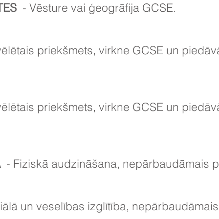
TES
- Vēsture vai ģeogrāfija GCSE.
vēlētais priekšmets, virkne GCSE un piedāv
vēlētais priekšmets, virkne GCSE un piedāv
A
- Fiziskā audzināšana, nepārbaudāmais p
ālā un veselības izglītība, nepārbaudāmais