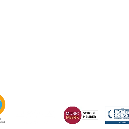
aļas:
iteņu skola, Cottingham Road, Kingstona pie Hullas, Anglija HU6 
autājumi no vecākiem un sabiedrības locekļiem tiks adresēti direktor
PA.
482 - 343098, Fakss: 01482 - 441416, E-pasts:
nsg_admin@thrivetru
icky Callaghan