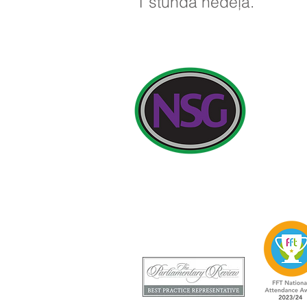
1 stunda nedēļā.
Kontakta det
Ņūlendas me
Sākotnējie j
Edvardsai, 
Tālrunis: 01
Skolotāja: V