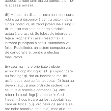
aceeași unitate familială cu părinții/tutorii lor
la aceeași adresă.
Măsurarea distanței este cea mai scurtă
(iii)
rută sigură disponibilă pentru pietoni de-a
lungul potecilor, utilizând poteci de-a lungul
drumurilor marcate pe harta stradală
actuală a orașului. Se folosește intrarea din
față a proprietății casei (reședința) la
intrarea principală a școlii. Autoritatea va
folosi Routefinder, un sistem computerizat
de cartografiere, pentru a efectua
măsurători
cea mai mare prioritate trebuie
(iv)
acordată copiilor îngrijiți (1) și copiilor care
au fost îngrijiți, dar au încetat să mai fie
astfel deoarece au fost adoptați (2) (sau au
devenit supuși unui ordin de ședere) (3)
sau tutelei speciale comanda (4). Alte
referiri la copiii îngrijiți anterior în Cod
înseamnă copiii care au fost adoptați (sau
care au fost supuși ordinelor de ședere sau
ordinelor speciale de tutelă) imediat după