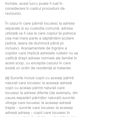
încheie, acest lucru poate fi luat în
considerare în cadrul procedurii de
revizuire).
În cazul în care părinții locuiesc la adrese
separate și au custodia comună, adresa
utilizată va fi cea la care copilul își petrece
cea mai mare parte a săptămânii școlare
(adică, seara de duminică până joi
inclusiv). Aranjamentele de îngrijire a
copiilor care implică adresele rudelor nu se
califică drept adrese normale ale familiei în
acest scop, cu excepția cazului în care
există un ordin de rezidență al instanței.
Surorile includ copiii cu aceiași părinți
(ii)
naturali care locuiesc la aceeași adresă
copii cu aceiași părinți naturali care
locuiesc la adrese diferite (de exemplu, din
cauza separării părinților naturali) surorile
vitrege care locuiesc la aceeași adresă
trepte – surorile care locuiesc la aceeași
adresă adresa – copiii care locuiesc în