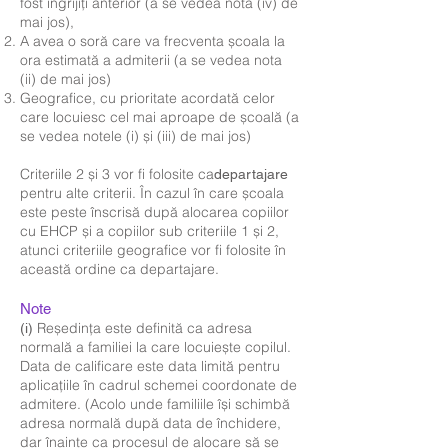
fost îngrijiți anterior (a se vedea nota (iv) de
mai jos),
A avea o soră care va frecventa școala la
ora estimată a admiterii (a se vedea nota
(ii) de mai jos)
Geografice, cu prioritate acordată celor
care locuiesc cel mai aproape de școală (a
se vedea notele (i) și (iii) de mai jos)
Criteriile 2 și 3 vor fi folosite ca
departajare
pentru alte criterii. În cazul în care școala
este peste înscrisă după alocarea copiilor
cu EHCP și a copiilor sub criteriile 1 și 2,
atunci criteriile geografice vor fi folosite în
această ordine ca departajare.
Note
Reședința este definită ca adresa
(i)
normală a familiei la care locuiește copilul.
Data de calificare este data limită pentru
aplicațiile în cadrul schemei coordonate de
admitere. (Acolo unde familiile își schimbă
adresa normală după data de închidere,
dar înainte ca procesul de alocare să se