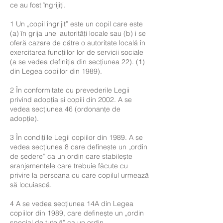
ce au fost îngrijiți.
1 Un „copil îngrijit” este un copil care este
(a) în grija unei autorități locale sau (b) i se
oferă cazare de către o autoritate locală în
exercitarea funcțiilor lor de servicii sociale
(a se vedea definiția din secțiunea 22). (1)
din Legea copiilor din 1989).
2 În conformitate cu prevederile Legii
privind adopția și copiii din 2002. A se
vedea secțiunea 46 (ordonanțe de
adopție).
3 În condițiile Legii copiilor din 1989. A se
vedea secțiunea 8 care definește un „ordin
de ședere” ca un ordin care stabilește
aranjamentele care trebuie făcute cu
privire la persoana cu care copilul urmează
să locuiască.
4 A se vedea secțiunea 14A din Legea
copiilor din 1989, care definește un „ordin
special de tutelă” ca un ordin.