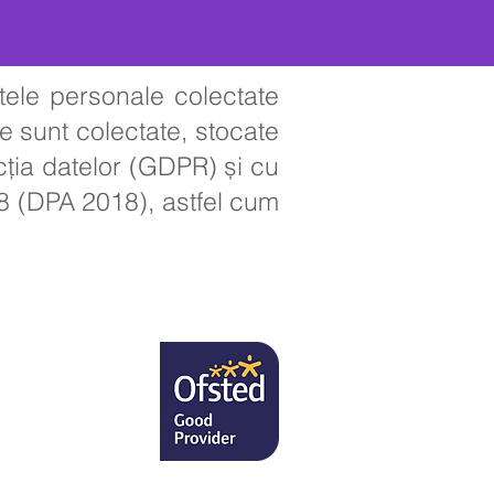
tele personale colectate
ne sunt colectate, stocate
cția datelor (GDPR) și cu
18 (DPA 2018), astfel cum
U
omnișoarei H