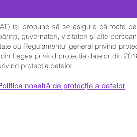
T) își propune să se asigure că toate da
ărinți, guvernatori, vizitatori și alte persoa
tate cu Regulamentul general privind prote
din Legea privind protecția datelor din 20
ivind protecția datelor.
Politica noastră de protecție a datelor
ntact:
ool for Girls, Cottingham Road, Kingston upon Hull, Anglia HU6 7R
nițiale din partea părinților și a membrilor publicului vor fi adresate d
către directorul.
82 - 343098, Fax: 01482 - 441416, Email:
nsg_admin@thrivetrust.uk