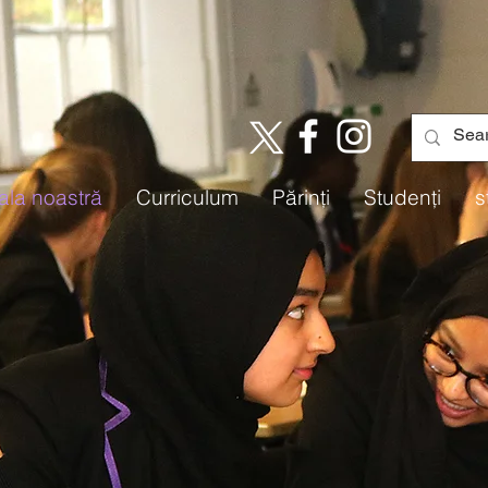
ala noastră
Curriculum
Părinţi
Studenți
s