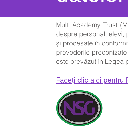
Multi Academy Trust (MA
despre personal, elevi, p
și procesate în conformi
prevederile preconizate 
este prevăzut în Legea pr
Faceți clic aici pentru 
Detalii de co
Newland Sch
Întrebările i
Edwards, PA 
Telefon: 014