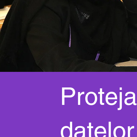
Protej
datelor