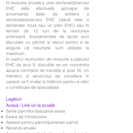
O revizuire anuală a unei declarații/planului
EHC este efectuată aproape de
aniversarea datei de emitere a
declarației/planului EHC (dacă este o
declarație nouă sau un plan EHC) sau în
termen de 12 luni de la revizuirea
anterioară. Aranjamentele de sprijin sunt
discutate cu părinții și elevul pentru a se
asigura că resursele sunt utilizate la
maximum.
În cadrul reuniunilor de revizuire a planului
EHC de anul 9, discuțiile se vor concentra
asupra cerințelor de tranziție și post 16. Un
membru al serviciului de consiliere în
carieră va fi invitat la întâlnire pentru a oferi
o contribuție de specialitate.
Legături
Acasă / Link-uri la școală
Serile parintilor/asezarea seara
Seara de introducere
Ateliere pentru părinți/parteneri părinți
Recenzii anuale