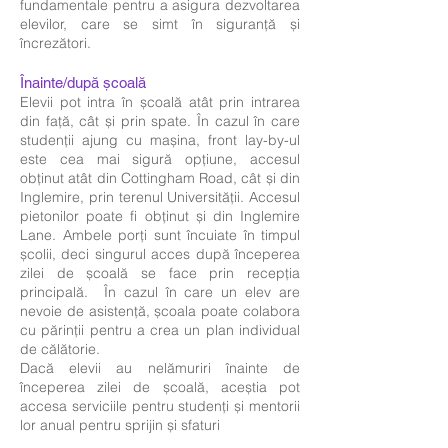
fundamentale pentru a asigura dezvoltarea
elevilor, care se simt în siguranță și
încrezători.
Înainte/după școală
Elevii pot intra în școală atât prin intrarea
din față, cât și prin spate. În cazul în care
studenții ajung cu mașina, front lay-by-ul
este cea mai sigură opțiune, accesul
obținut atât din Cottingham Road, cât și din
Inglemire, prin terenul Universității. Accesul
pietonilor poate fi obținut și din Inglemire
Lane. Ambele porți sunt încuiate în timpul
școlii, deci singurul acces după începerea
zilei de școală se face prin recepția
principală. În cazul în care un elev are
nevoie de asistență, școala poate colabora
cu părinții pentru a crea un plan individual
de călătorie.
Dacă elevii au nelămuriri înainte de
începerea zilei de școală, aceștia pot
accesa serviciile pentru studenți și mentorii
lor anual pentru sprijin și sfaturi