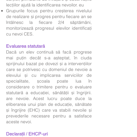
lecțiilor ajută la identificarea nevoilor. eu
Grupurile focus pentru creșterea nivelului
de realizare și progres pentru fiecare an se
întâlnesc la fiecare 2/4 săptămâni,
monitorizează progresul elevilor identificați
cu nevoi CES.
Evaluarea statutară
Dacă un elev continuă să facă progrese
mai puțin decât s-a așteptat, în ciuda
sprijinului bazat pe dovezi și a intervențiilor
care se potrivesc cu domeniul de nevoie a
elevului și cu implicarea serviciilor de
specialitate, școala poate lua în
considerare o trimitere pentru o evaluare
statutară a educației, sănătății și îngrijirii.
are nevoie. Acest lucru poate duce la
eliberarea unui plan de educație, sănătate
și îngrijire (EHC) care va stabili nevoile și
prevederile necesare pentru a satisface
aceste nevoi.
Declarații / EHCP-uri