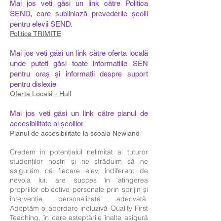
Mai jos veți găsi un link către Politica
SEND, care subliniază prevederile școlii
pentru elevii SEND.​
Politica TRIMITE
Mai jos veți găsi un link către oferta locală
unde puteți găsi toate informațiile SEN
pentru oraș și informații despre suport
pentru dislexie
​
Oferta Locală - Hull
Mai jos veți găsi un link către planul de
accesibilitate al școlilor​
Planul de accesibilitate la școala Newland
Credem în potențialul nelimitat al tuturor
studenților noștri și ne străduim să ne
asigurăm că fiecare elev, indiferent de
nevoia lui, are succes în atingerea
propriilor obiective personale prin sprijin și
intervenție personalizată adecvată.
Adoptăm o abordare incluzivă Quality First
Teaching, în care așteptările înalte asigură