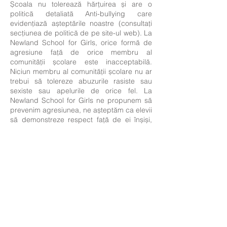
Școala nu tolerează hărțuirea și are o
politică detaliată Anti-bullying care
evidențiază așteptările noastre (consultați
secțiunea de politică de pe site-ul web). La
Newland School for Girls, orice formă de
agresiune față de orice membru al
comunității școlare este inacceptabilă.
Niciun membru al comunității școlare nu ar
trebui să tolereze abuzurile rasiste sau
sexiste sau apelurile de orice fel. La
Newland School for Girls ne propunem să
prevenim agresiunea, ne așteptăm ca elevii
să demonstreze respect față de ei înșiși,
respect față de ceilalți și respect pentru
mediu. Orice incidente de agresiune sunt
tratate rapid și temeinic, folosind o
abordare restaurativă.
Sănătate (inclusiv sănătatea emoțională și
bunăstarea)
Dacă studenții au nevoie de medicamente
prescrise, ei ar trebui să aducă
medicamentele într-o pungă etichetată și
să lase la serviciile studenților care le
administrează așa cum este indicat în