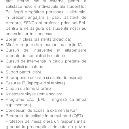
atât interne, cât și externe, pentru a
satisface nevoile individuale ale studenților.
Pe lângă pregătirea personalului didactic,
în prezent angajăm și patru asistenți de
predare, SENCo și profesor principal EAL
pentru a ne asigura că studenții noștri au
acces la sprijinul necesar.
Sprijin în clasă (asistență didactică)
Mică retragere de la cursuri, cu sprijin TA
Cursuri de intervenție în alfabetizare
predate de specialiști în materie
Cursuri de intervenție în calcul predate de
specialiști în materie
Suport pentru citire
Suprapuneri colorate și caiete de exerciții
Resurse IT (laptop-uri și tablete)
Cluburi cu teme la prânz
Kinetoterapie/asistenta scolara
Programe EAL (EAL – engleză ca limbă
suplimentară)
Concesiuni de acces la examen la KS4
Predarea de calitate în primul rând (QFT) –
Profesorii de masă oferă un răspuns inițial
gradual la preocupările ridicate cu privire