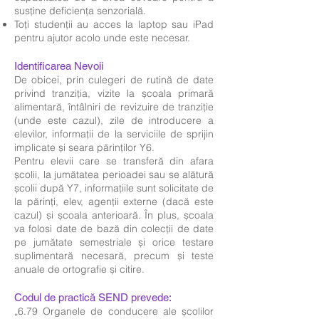
susține deficiența senzorială.
Toți studenții au acces la laptop sau iPad
pentru ajutor acolo unde este necesar.
Identificarea Nevoii
De obicei, prin culegeri de rutină de date
privind tranziția, vizite la școala primară
alimentară, întâlniri de revizuire de tranziție
(unde este cazul), zile de introducere a
elevilor, informații de la serviciile de sprijin
implicate și seara părinților Y6.
Pentru elevii care se transferă din afara
școlii, la jumătatea perioadei sau se alătură
școlii după Y7, informațiile sunt solicitate de
la părinți, elev, agenții externe (dacă este
cazul) și școala anterioară. În plus, școala
va folosi date de bază din colecții de date
pe jumătate semestriale și orice testare
suplimentară necesară, precum și teste
anuale de ortografie și citire.
Codul de practică SEND prevede:
„6.79 Organele de conducere ale școlilor