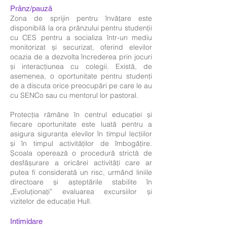
Prânz/pauză
Zona de sprijin pentru învățare este
disponibilă la ora prânzului pentru studenții
cu CES pentru a socializa într-un mediu
monitorizat și securizat, oferind elevilor
ocazia de a dezvolta încrederea prin jocuri
și interacțiunea cu colegii. Există, de
asemenea, o oportunitate pentru studenți
de a discuta orice preocupări pe care le au
cu SENCo sau cu mentorul lor pastoral.
Protecția rămâne în centrul educației și
fiecare oportunitate este luată pentru a
asigura siguranța elevilor în timpul lecțiilor
și în timpul activităților de îmbogățire.
Școala operează o procedură strictă de
desfășurare a oricărei activități care ar
putea fi considerată un risc, urmând liniile
directoare și așteptările stabilite în
„Evoluționați” evaluarea excursiilor și
vizitelor de educație Hull.
Intimidare