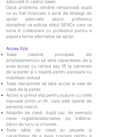
adecvată în cadrul clasei.
Dacă problema rămâne nerezolvată după
ce au fost încercate o serie de strategii de
sprijin adecvate, atunci profesorul
disciplinei va solicita sfatul SENCo care va
lucra în colaborare cu profesorul pentru a
explora forme alternative de sprijin.
Acces fizic
Toate clădirile principale ale
amplasamentului să aibă capacitatea de a
avea acces cu rampă sau lift la camerele
de la parter și o toaletă pentru persoane cu
mobilitate redusă
Toate disciplinele să aibă acces la sala de
clasă de la parter
Acces la primul etaj pentru scaune cu rotile
manuale printr-un lift, care este operat de
personal instruit.
Adaptări de clasă, după caz, de exemplu
mese reglabile/alternative pe înălțime,
bănci de lucru și chiuvete.
Toate sălile de clasă au jaluzele și
capacitatea de a avea covoare pentru a