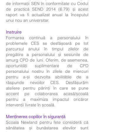
de informații SEN în conformitate cu Codul
de practică SEND
2014 (6.79)
și acest
raport va fi actualizat anual la începutul
unui nou an universitar.
Instruire
Formarea continuă a personalului în
problemele CES se desfășoară pe tot
parcursul anului în timpul zilelor de
pregătire a personalului și sesiunile de
amurg CPD de luni. Oferim, de asemenea,
oportunități suplimentare de CPD
personalului nostru în zilele de miercuri
pentru a-și dezvolta abilitățile de a
răspunde nevoilor CES. Desfășurăm
ateliere pentru părinți în care se pune
accent pe colaborarea acasă/școală
pentru a maximiza impactul oricăror
intervenții livrate în școală.
Menținerea copiilor în siguranță
Școala Newland pentru fete consideră că
sănătatea și bunăstarea elevilor sunt