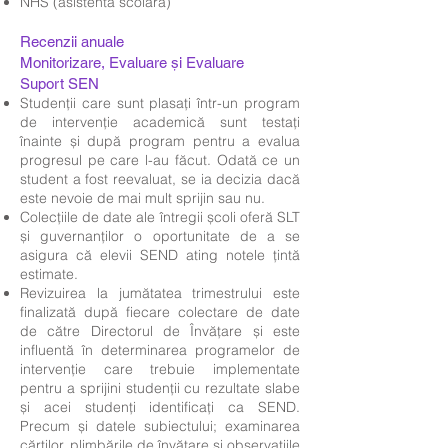
NHS (asistenta scolara)
Recenzii anuale
Monitorizare, Evaluare și Evaluare
Suport SEN
Studenții care sunt plasați într-un program
de intervenție academică sunt testați
înainte și după program pentru a evalua
progresul pe care l-au făcut. Odată ce un
student a fost reevaluat, se ia decizia dacă
este nevoie de mai mult sprijin sau nu.
Colecțiile de date ale întregii școli oferă SLT
și guvernanților o oportunitate de a se
asigura că elevii SEND ating notele țintă
estimate.
Revizuirea la jumătatea trimestrului este
finalizată după fiecare colectare de date
de către Directorul de Învățare și este
influentă în determinarea programelor de
intervenție care trebuie implementate
pentru a sprijini studenții cu rezultate slabe
și acei studenți identificați ca SEND.
Precum și datele subiectului; examinarea
cărților, plimbările de învățare și observațiile