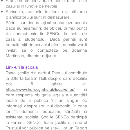
Aranjamente individuale acolo unde este
cazul și în funcție de nevoie
Scrisorile, apelurile telefonice și utilizarea
planificatorului sunt în desfășurare.
Părinții sunt încurajați să contacteze școala
dacă au nelămuriri; de obicei, primul punct
de contact este fie SENCo, fie șeful de
casă al studentului. Dacă părinții sunt
nemulțumiți de serviciul oferit, aceștia vor fi
invitați să o contacteze pe doamna
Martinson, director adjunct.
Link-uri la școală
Toate școlile din cadrul Trustului contribuie
la „Oferta locală” Hull, despre care detaliile
pot fi găsite la:
și
https://www.hullccg.nhs.uk/local-offer/
care respectă obligația legală a autorității
locale de a publica într-un singur loc
informații despre sprijinul disponibil în zona
lor în domeniul educației, sănătății și
asistenței sociale. Școlile SENCo participă
la Forumul SENCo. Toate școlile din cadrul
Trustului vor publica pe site-ul lor un Raport