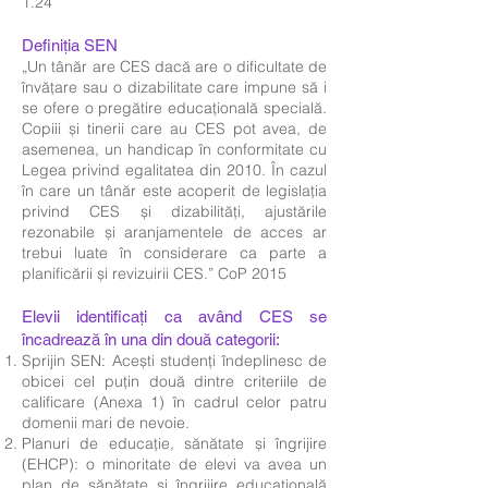
1.24
Definiţia SEN
„Un tânăr are CES dacă are o dificultate de
învățare sau o dizabilitate care impune să i
se ofere o pregătire educațională specială.
Copiii și tinerii care au CES pot avea, de
asemenea, un handicap în conformitate cu
Legea privind egalitatea din 2010. În cazul
în care un tânăr este acoperit de legislația
privind CES și dizabilități, ajustările
rezonabile și aranjamentele de acces ar
trebui luate în considerare ca parte a
planificării și revizuirii CES.” CoP 2015
Elevii identificați ca având CES se
încadrează în una din două categorii:
Sprijin SEN: Acești studenți îndeplinesc de
obicei cel puțin două dintre criteriile de
calificare (Anexa 1) în cadrul celor patru
domenii mari de nevoie.
Planuri de educație, sănătate și îngrijire
(EHCP): o minoritate de elevi va avea un
plan de sănătate și îngrijire educațională