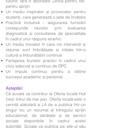
tuturor, fără o abordare „unică pentru toți”
pentru sprijin
Un mediu inspirator și provocator pentru
studenți, care generează o sete de învățare
Practică incluzivă – asigurarea furnizării
corespunde nevoilor prin evaluarea
diagnostică și consultarea de specialitate
în cadrul unui răspuns ierarhic
Un mediu inovator în care noi intervenții și
resurse sunt îmbrățișate și inițiate într-o
cultură a îmbunătățirii continue
Partajarea bunelor practici în cadrul unui
ciclu adecvat și continuu de DPC
Un impuls continuu pentru a obține
succesul academic și personal
Așteptări
Că școala va contribui la Oferta locală Hull
[vezi linkul de mai jos). Oferta locală este o
cerință statutară a LA de a publica într-un
singur loc un rezumat al întregului sprijin
educațional, de sănătate și de servicii
sociale disponibile în cadrul acelei
autorități. Școala va publica pe site-ul său