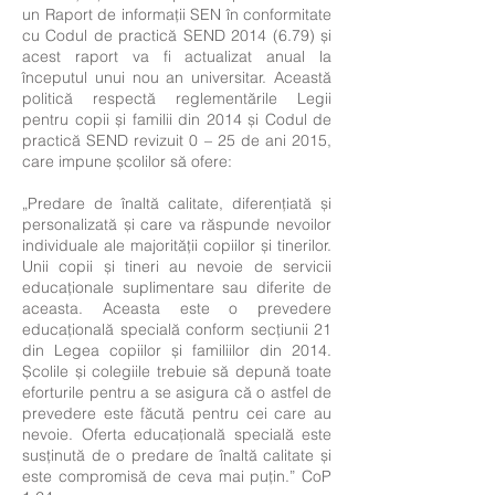
un Raport de informații SEN în conformitate
cu Codul de practică SEND 2014 (6.79) și
acest raport va fi actualizat anual la
începutul unui nou an universitar. Această
politică respectă reglementările Legii
pentru copii și familii din 2014 și Codul de
practică SEND revizuit 0 – 25 de ani 2015,
care impune școlilor să ofere:
„Predare de înaltă calitate, diferențiată și
personalizată și care va răspunde nevoilor
individuale ale majorității copiilor și tinerilor.
Unii copii și tineri au nevoie de servicii
educaționale suplimentare sau diferite de
aceasta. Aceasta este o prevedere
educațională specială conform secțiunii 21
din Legea copiilor și familiilor din 2014.
Școlile și colegiile trebuie să depună toate
eforturile pentru a se asigura că o astfel de
prevedere este făcută pentru cei care au
nevoie. Oferta educațională specială este
susținută de o predare de înaltă calitate și
este compromisă de ceva mai puțin.” CoP