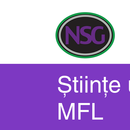
Șco
Științe
MFL