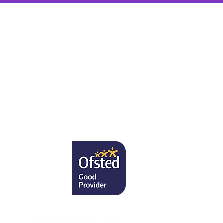
U
omnișoarei H