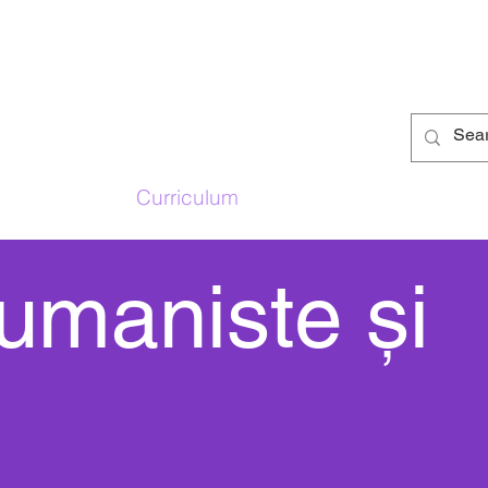
ala noastră
Curriculum
Părinţi
Studenți
s
 umaniste și