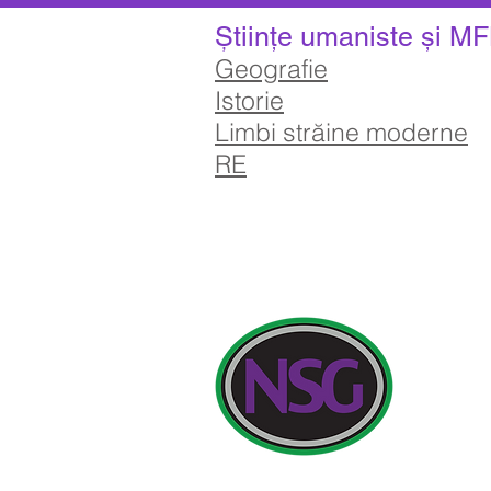
Științe umaniste și M
Geografie
Istorie
Limbi străine moderne
RE
Detalii de co
Newland Sch
Întrebările i
Edwards, PA 
Telefon: 014