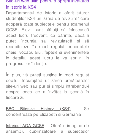
Site-uri web utile pentru a sprijini învățarea
în istorie la KS4
Departamentul de Istorie a oferit tuturor
studenților KS4 un „Ghid de revizuire” care
acoperă toate subiectele pentru examenul
GCSE. Elevii sunt sfătuiți să folosească
acest lucru frecvent, ca părinte, dacă îi
puteți încuraja să revizuiască și să
recapituleze în mod regulat conceptele
cheie, vocabularul, faptele și evenimentele
în detaliu, acest lucru le va sprijini în
progresul lor în lecție.
În plus, vă puteți susține în mod regulat
copilul, încurajând utilizarea următoarelor
site-uri web sau pur și simplu întrebându-i
despre ceea ce a învățat la școală în
fiecare zi.
- Se
BBC Bitesize History (KS4)
concentrează pe Elizabeth și Germania
- Oferă o imagine de
Istoricul AQA GCSE
ansamblu cuprinzătoare a subiectelor