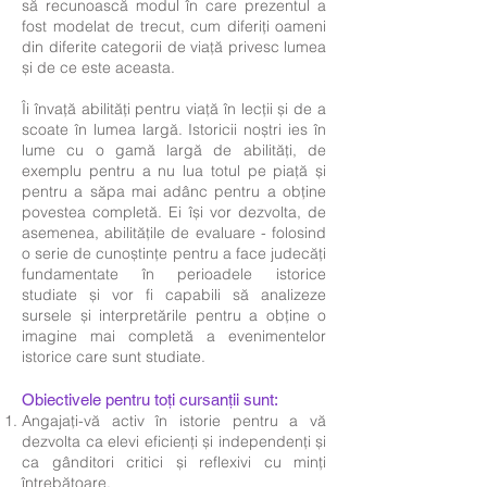
să recunoască modul în care prezentul a
fost modelat de trecut, cum diferiți oameni
din diferite categorii de viață privesc lumea
și de ce este aceasta.
Îi învață abilități pentru viață în lecții și de a
scoate în lumea largă. Istoricii noștri ies în
lume cu o gamă largă de abilități, de
exemplu pentru a nu lua totul pe piață și
pentru a săpa mai adânc pentru a obține
povestea completă. Ei își vor dezvolta, de
asemenea, abilitățile de evaluare - folosind
o serie de cunoștințe pentru a face judecăți
fundamentate în perioadele istorice
studiate și vor fi capabili să analizeze
sursele și interpretările pentru a obține o
imagine mai completă a evenimentelor
istorice care sunt studiate.
Obiectivele pentru toți cursanții sunt:
Angajați-vă activ în istorie pentru a vă
dezvolta ca elevi eficienți și independenți și
ca gânditori critici și reflexivi cu minți
întrebătoare.