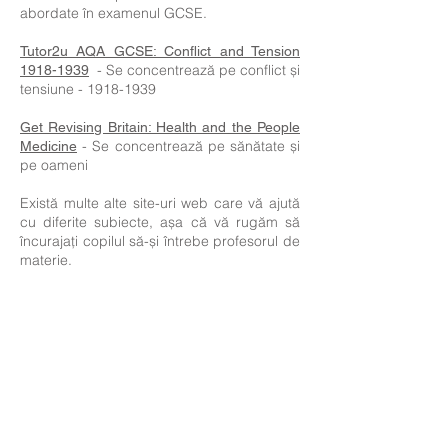
abordate în examenul GCSE.
Tutor2u AQA GCSE: Conflict and Tension
- Se concentrează pe conflict și
1918-1939
tensiune - 1918-1939
Get Revising Britain: Health and the People
- Se concentrează pe sănătate și
Medicine
pe oameni
Există multe alte site-uri web care vă ajută
cu diferite subiecte, așa că vă rugăm să
încurajați copilul să-și întrebe profesorul de
materie.
„Cei care nu-și pot aminti trecutul sunt
condamnați să-l repete.”
George
Santayana-1905
Planul curricular de istorie
Dacă aveți nevoie de informații