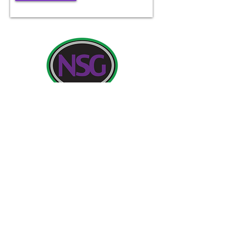
Detalii de contact:
Newland School for Girls, Cottingham Road,
Kingston upon Hull, Anglia HU6 7RU
Întrebările inițiale din partea părinților și a membrilor
publicului vor fi adresate domnișoarei H Edwards,
PA către directorul.
Telefon:
01482 - 343098
, Fax:
01482 - 441416
, Email:
nsg_admin@thrivetrust.uk
Director: Vicky Callaghan