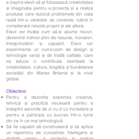
a inspira elevii să-și folosească creativitatea
și imaginația pentru a proiecta și a realiza
produse care rezolvă problemele din viața
reală într-o varietate de contexte, luând în
considerare nevoile proprii și ale altora.
Elevii vor învăța cum să-și asume riscuri,
devenind indivizi plini de resurse, inovatori,
întreprinzători și capabili. Elevii vor
experimenta un curriculum de design și
tehnologie variat și de înaltă calitate, care
va aduce o contribuție esențială la
creativitatea, cultura, bogăția și bunăstarea
societății din Marea Britanie și la nivel
global.
Obiective:
Pentru a dezvolta expertiza creativă,
tehnică și practică necesară pentru a
îndeplini sarcinile de zi cu zi cu încredere și
pentru a participa cu succes într-o lume
din ce în ce mai tehnologică.
Să fie capabil să construiască și să aplice
un repertoriu de cunoștințe, înțelegere și
abilități pentru a proiecta și realiza