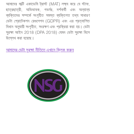
আমাদের মাল্টি একাডেমি ট্রাস্ট (MAT) লক্ষ্য করে যে স্টাফ,
ছাত্রছাত্রী, অভিভাবক, গভর্নর, দর্শনার্থী এবং অন্যান্য
ব্যক্তিদের সম্পর্কে সংগৃহীত সমস্ত ব্যক্তিগত তথ্য সাধারণ
ডেটা প্রোটেকশন রেগুলেশন (GDPR) এবং এর প্রত্যাশিত
বিধান অনুযায়ী সংগৃহীত, সংরক্ষণ এবং প্রক্রিয়া করা হয়। ডেটা
সুরক্ষা আইন 2018 (DPA 2018) যেমন ডেটা সুরক্ষা বিলে
উল্লেখ করা হয়েছে।
আমাদের ডেটা সুরক্ষা নীতিতে এখানে ক্লিক করুন
যোগাযোগের ঠিকানা:
নিউল্যান্ড স্কুল ফর গার্লস, কটিংহাম রোড, কিংস্টন আপন হাল, ইংল্যান্ড
HU6 7RU
অভিভাবক এবং জনসাধারণের সদস্যদের কাছ থেকে প্রাথমিক প্রশ্নগুলি মিস
এইচ এডওয়ার্ডস, PA প্রধান শিক্ষকের কাছে হবে৷