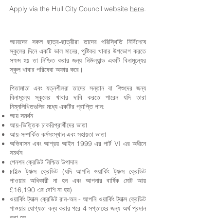
Apply via the Hull City Council website
here
.
আমাদের সকল ছাত্র-ছাত্রীরা তাদের পরিস্থিতি নির্বিশেষে
স্কুলের দিনে একটি ভাল মানের, পুষ্টিকর খাবার উপভোগ করতে
সক্ষম হয় তা নিশ্চিত করার জন্য নিউল্যান্ড একটি বিনামূল্যের
স্কুল খাবার পরিষেবা অফার করে।
পিতামাতা এবং যত্নশীলরা তাদের সন্তান বা শিশুদের জন্য
বিনামূল্যে স্কুলের খাবার দাবি করতে পারেন যদি তারা
নিম্নলিখিতগুলির মধ্যে একটির প্রাপ্তি পান:
আয় সমর্থন
আয়-ভিত্তিক চাকরিপ্রার্থীদের ভাতা
আয়-সম্পর্কিত কর্মসংস্থান এবং সহায়তা ভাতা
অভিবাসন এবং আশ্রয় আইন 1999 এর পার্ট VI এর অধীনে
সমর্থন
পেনশন ক্রেডিট নিশ্চিত উপাদান
চাইল্ড ট্যাক্স ক্রেডিট (যদি আপনি ওয়ার্কিং ট্যাক্স ক্রেডিট
পাওয়ার অধিকারী না হন এবং আপনার বার্ষিক মোট আয়
£16,190 এর বেশি না হয়)
ওয়ার্কিং ট্যাক্স ক্রেডিট রান-অন - আপনি ওয়ার্কিং ট্যাক্স ক্রেডিট
পাওয়ার যোগ্যতা বন্ধ করার পরে 4 সপ্তাহের জন্য অর্থ প্রদান
করা হয়