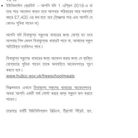
ইউনিভার্সাল ক্রেডিট – আপনি যদি 1 এপ্রিল 2018-এ বা
তার পরে আবেদন করেন তবে আপনার পরিবারের আয় অবশ্যই
বছরে £7,400 এর কম হতে হবে (ট্যাক্সের পরে এবং আপনি যে
কোনও সুবিধা পাবেন না)
আপনি যদি বিনামূল্যে স্কুলের খাবারের জন্য যোগ্য হন তবে
আপনার শিশু কেবল বিনামূল্যের খাবারই পাবে না, আমাদের স্কুল
অতিরিক্ত তহবিলও পাবে।
বিনামূল্যে স্কুলের খাবারের জন্য আবেদন করার জন্য যে ব্যক্তি
যোগ্যতার সুবিধা পাবেন তাকে অনলাইনে আবেদনপত্র পূরণ
করতে হবে।
www.hullcc.gov.uk/freeschoolmeals
বিকল্পভাবে এখানে
বিনামূল্যে স্কুলের খাবারের আবেদনপত্র
অথবা আপনি একটি ফর্ম পোস্ট করার জন্য স্কুলে কল করতে
পারেন।
তারপরে ফর্মটি মিউনিসিপ্যাল বিল্ডিংস, ট্রিপেট স্ট্রিট, হুল,
HU2 8AA-তে Hull City Council-এর শিক্ষা কল্যাণ ও
সুবিধা দলে পোস্ট করা যেতে পারে। বিকল্পভাবে, আপনি আপনার
ফর্মটি স্কুলে দিতে পারেন, যারা এটি আপনার জন্য পাঠাবে।