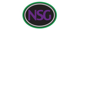
যোগাযোগের ঠিকানা:
নিউল্যান্ড স্কুল ফর গার্লস, কটিংহাম রোড, কিংস্টন আপন হাল, ইংল্যান্ড
HU6 7RU
অভিভাবক এবং জনসাধারণের সদস্যদের কাছ থেকে প্রাথমিক প্রশ্নগুলি মিস
এইচ এডওয়ার্ডস, PA প্রধান শিক্ষকের কাছে হবে৷
টেলিফোন:
01482 - 343098
, ফ্যাক্স:
01482 - 441416
, ইমেল:
nsg_admin@thrivetrust.uk
প্রধান শিক্ষক: ভিকি ক্যালাগান