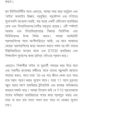
করবে।
হুল ইউনিভার্সিটির সাথে একত্রে, আমরা সারা বছর ভার্চুয়াল এবং
'লাইভ' অনলাইন বিজ্ঞান, প্রযুক্তি, প্রকৌশল এবং গণিতের
সুযোগগুলি অন্বেষণ করছি, যার মধ্যে একটি মেডিকেল ক্যারিয়ার
মেলা এবং বিশ্ববিদ্যালয়-শৈলীর বক্তৃতা রয়েছে। এটি স্পষ্টতই
সরকার এবং বিশ্ববিদ্যালয়ের নিজস্ব নির্দেশিকা এবং
বিধিনিষেধের উপর নির্ভর করবে। আমরা আর্করাইট
স্কলারশিপের সাথে অংশীদারিত্বে আছি; এর মানে আমাদের
মেয়েরা স্কলারশিপের জন্য আবেদন করতে সক্ষম হয় যদি তাদের
ইঞ্জিনিয়ারিংয়ে আগ্রহ থাকে এবং STEM ক্যারিয়ার এবং
শিক্ষানবিশ সুযোগের জন্য দুর্দান্ত গেটওয়ে প্রদান করে।
এছাড়াও শিক্ষার্থীরা লাইভ বা দূরবর্তী সফরের মধ্য দিয়ে যাবে
এবং স্থানীয় কলেজের কর্মীদের সাথে তাদের পছন্দগুলি জানাতে
সাহায্য করবে, যাতে তারা 16-এর পরে জীবন কেমন হতে পারে
তার স্বাদ গ্রহণ করার সুযোগ পাবে। তারা 11 সালে চূড়ান্ত
পছন্দ করার আগে ক্যারিয়ার ইন্টারভিউ এবং কাজের অভিজ্ঞতার
মাধ্যমে সমর্থন করে। আমরা বিশ্বাস করি যে Y10 প্রত্যেককে
তাদের ভবিষ্যত ক্যারিয়ারের পথের জন্য প্রস্তুত করার এবং
তারা যা হতে চায় তাতে সফল হতে পারে তা বোঝার সুযোগ
দেয়।