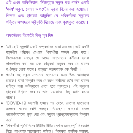
এটি এখন অফিসিয়াল, নিউল্যান্ড স্কুল ফর গার্লস একটি
'ভাল'
স্কুল, যেমন অফস্টেড দ্বারা বিচার করা হয়েছে।
শিক্ষক এবং ছাত্ররা আনন্দিত যে পরিদর্শকরা স্কুলের
শক্তির সম্পদকে স্বীকৃতি দিয়েছে এবং পুরস্কৃত করেছে।
অফস্টেডের রিপোর্টের কিছু মূল থিম
'এই ছোট স্কুলটি একটি সম্প্রদায়ের মতো মনে হয়। এটি একটি
যত্নশীল পরিবেশ যেখানে শিক্ষার্থীরা সমর্থন বোধ করে।
পিতামাতারা বলছেন যে তাদের সন্তানদের কর্মীদের দ্বারা
লালনপালন করা হয় এবং ছাত্ররা অনুভব করে যে তাদের
কণ্ঠস্বর শোনা যাচ্ছে। ছাত্ররা আনন্দদায়ক এবং বিনয়ী'।
গভর্নর সহ স্কুল নেতাদের ছাত্রদের জন্য উচ্চ আকাঙ্খা
রয়েছে। তারা বিশ্বাস করে যে তরুণ নারীদের তৈরি করা তাদের
দায়িত্ব যারা ভবিষ্যতের নেতা হতে প্রস্তুত। এই স্কুলের
ছাত্ররা বিশ্বাস করে যে তারা 'যেকোনো কিছু অর্জন করতে
পারে'।
'COVID-19 মহামারী হওয়ার পর থেকে, নেতারা ছাত্রদের
মঙ্গলকে আরও বেশি গুরুত্ব দিয়েছেন। ছাত্ররা যাজক
পরামর্শদাতাদের মূল্য দেয় এবং স্কুলে প্রাপ্তবয়স্কদের বিশ্বাস
করে'।
'শিক্ষার্থীরা প্রতিদিনের টিউটর টাইম সেশনে গুরুত্বপূর্ণ বিষয়গুলি
নিয়ে প্রাণবন্ত আলোচনায় জড়িত। শিক্ষকরা মানসিক স্বাস্থ্য,