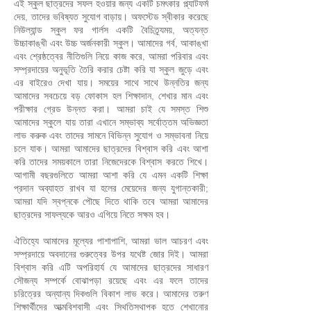
এই স্কুল ছাত্রদের সফল হওয়ার জন্য একটি চমৎকার প্ল্যাটফর্ম
দেয়, তাদের ভবিষ্যত সুযোগ বাড়ায়। অফস্টেড স্বীকার করেছে
নিউল্যান্ড স্কুল ফর গার্লস একটি বৈচিত্র্যময়, অত্যন্ত
উচ্চাকাঙ্খী এবং উচ্চ অর্জনকারী স্কুল। আমাদের গর্ব, আকাঙ্খা
এবং শ্রেষ্ঠত্বের নীতিগুলি নিয়ে কাজ করে, আমরা পরিবার এবং
সম্প্রদায়ের অনুভূতি তৈরি করার চেষ্টা করি যা স্কুল জুড়ে এবং
এর বাইরেও দেখা যায়। সময়ের সাথে সাথে উন্নতির জন্য
আমাদের সবচেয়ে বড় ফোকাস হল শিক্ষাদান, শেখার মান এবং
পরীক্ষার গ্রেড উন্নত করা। আমরা চাই যে সমস্ত শিশু
আমাদের স্কুলে যায় তারা এখানে সম্ভাব্য সর্বোত্তম অভিজ্ঞতা
লাভ করুক এবং তাদের সামনে বিভিন্ন সুযোগ ও সম্ভাবনা নিয়ে
চলে যাক। আমরা আমাদের ছাত্রদের বিশ্বাস করি এবং আশা
করি তাদের সময়কালে তারা নিজেদেরকে বিশ্বাস করতে শিখে।
আগামী বছরগুলিতে আমরা আশা করি যে এমন একটি শিক্ষা
প্রদান অব্যাহত রাখব যা হলের মেয়েদের জন্য যুগান্তকারী;
আমরা যদি স্বপ্নকে পৌছে দিতে থাকি তবে আমরা আমাদের
ছাত্রদের সাফল্যকে আরও এগিয়ে নিতে সক্ষম হব।
ঐতিহ্যে আমাদের মূল্যের পাশাপাশি, আমরা ভাল আচরণ এবং
সম্প্রদায়ে অবদানের গুরুত্বের উপর যথেষ্ট জোর দিই। আমরা
বিশ্বাস করি এটি অপরিহার্য যে আমাদের ছাত্রদের সাধারণ
সৌজন্য সম্পর্কে বোঝাপড়া রয়েছে এবং এর ফলে তাদের
চরিত্রের অন্যান্য দিকগুলি বিকাশ লাভ করে। আমাদের তরুণ
শিক্ষার্থীদের আত্মবিশ্বাসী এবং স্থিতিস্থাপক হতে শেখানোর