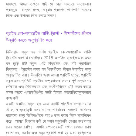
মাধ্যমে, আমরা দেখতে পাই যে তারা সবচেয়ে ভালোভাবে
প্রস্তুত বাস্তব জগৎ, সাধুবাদ গ্রহণের পাশাপাশি সামনের
দিকে এবং উপরের দিকে চলতে সক্ষম।
থ্রাইভ কো-অপারেটিভ লার্নিং ট্রাস্ট - শিক্ষার্থীদের জীবনে
উন্নতি করতে অনুপ্রাণিত করে
নিউল্যান্ড স্কুল ফর গার্লস থ্রাইভ কো-অপারেটিভ লার্নিং
ট্রাস্টের অংশ যা সেপ্টেম্বর 2016 এ গঠিত হয়েছিল এবং এখন
হল জুড়ে 9টি স্কুল, 2টি মাধ্যমিক এবং 7টি প্রাথমিক
বিদ্যালয়। ট্রাস্টের লক্ষ্য হল শিক্ষার্থীদের জীবনে উন্নতির জন্য
অনুপ্রাণিত করা। উন্নতির জন্য আমরা প্রতিটি ছাত্র, প্রতিটি
স্কুল এবং প্রতিটি স্থানীয় সম্প্রদায়কে তাদের পূর্ণ সম্ভাবনায়
পৌঁছাতে এবং নৈতিকভাবে এবং অংশীদারিত্বে এটি অর্জন করতে
সক্ষম করতে একাডেমিগুলির সমষ্টি হিসাবে সহযোগিতামূলকভাবে
কাজ করি।
একটি থ্রাইভ স্কুল হল এমন একটি গতিশীল সম্প্রদায় যা
স্টাফ, ছাত্রছাত্রী এবং তাদের পরিবারের সকলেই আমাদের
বাচ্চাদের জন্য জিনিসগুলিকে আরও ভাল করার দিকে মনোনিবেশ
করে৷ আমরা বিশ্বাস করি যে মহান স্কুলগুলি শেখার কারখানার
চেয়ে অনেক বেশি। এগুলি রূপান্তরকারী স্থান যেখানে চোখ
খোলা হয়, সমর্থন এবং যত্ন প্রকাশ করা হয় এবং ব্যক্তিগত