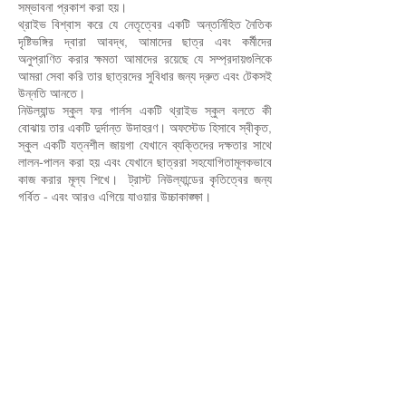
সম্ভাবনা প্রকাশ করা হয়।
থ্রাইভ বিশ্বাস করে যে নেতৃত্বের একটি অন্তর্নিহিত নৈতিক
দৃষ্টিভঙ্গির দ্বারা আবদ্ধ, আমাদের ছাত্র এবং কর্মীদের
অনুপ্রাণিত করার ক্ষমতা আমাদের রয়েছে যে সম্প্রদায়গুলিকে
আমরা সেবা করি তার ছাত্রদের সুবিধার জন্য দ্রুত এবং টেকসই
উন্নতি আনতে।
নিউল্যান্ড স্কুল ফর গার্লস একটি থ্রাইভ স্কুল বলতে কী
বোঝায় তার একটি দুর্দান্ত উদাহরণ। অফস্টেড হিসাবে স্বীকৃত,
স্কুল একটি যত্নশীল জায়গা যেখানে ব্যক্তিদের দক্ষতার সাথে
লালন-পালন করা হয় এবং যেখানে ছাত্ররা সহযোগিতামূলকভাবে
কাজ করার মূল্য শিখে। ট্রাস্ট নিউল্যান্ডের কৃতিত্বের জন্য
গর্বিত - এবং আরও এগিয়ে যাওয়ার উচ্চাকাঙ্ক্ষা।
অফস্টেড সম্পর্কে আপনার কোন প্রশ্ন থাকলে, অনুগ্রহ করে
আমাদের সাথে যোগাযোগ করুন এবং আমরা আপনাকে সাহায্য
করতে পারি। বিকল্পভাবে, আপনি আরও তথ্য পেতে পারেন
অথবা নীচে সম্পূর্ণ প্রকাশিত অফস্টেড
অফস্টেড ওয়েবসাইট
রিপোর্টে।
অফস্টেড রিপোর্ট