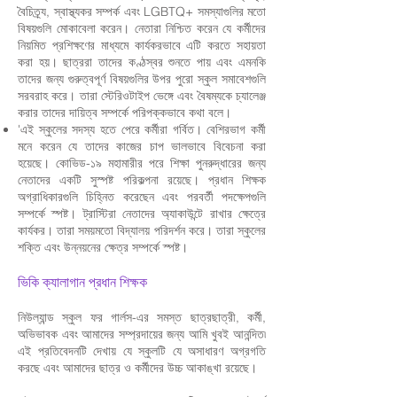
বৈচিত্র্য, স্বাস্থ্যকর সম্পর্ক এবং LGBTQ+ সমস্যাগুলির মতো
বিষয়গুলি মোকাবেলা করেন। নেতারা নিশ্চিত করেন যে কর্মীদের
নিয়মিত প্রশিক্ষণের মাধ্যমে কার্যকরভাবে এটি করতে সহায়তা
করা হয়। ছাত্ররা তাদের কণ্ঠস্বর শুনতে পায় এবং এমনকি
তাদের জন্য গুরুত্বপূর্ণ বিষয়গুলির উপর পুরো স্কুল সমাবেশগুলি
সরবরাহ করে। তারা স্টেরিওটাইপ ভেঙ্গে এবং বৈষম্যকে চ্যালেঞ্জ
করার তাদের দায়িত্ব সম্পর্কে পরিপক্কভাবে কথা বলে।
'এই স্কুলের সদস্য হতে পেরে কর্মীরা গর্বিত। বেশিরভাগ কর্মী
মনে করেন যে তাদের কাজের চাপ ভালভাবে বিবেচনা করা
হয়েছে। কোভিড-১৯ মহামারীর পরে শিক্ষা পুনরুদ্ধারের জন্য
নেতাদের একটি সুস্পষ্ট পরিকল্পনা রয়েছে। প্রধান শিক্ষক
অগ্রাধিকারগুলি চিহ্নিত করেছেন এবং পরবর্তী পদক্ষেপগুলি
সম্পর্কে স্পষ্ট। ট্রাস্টিরা নেতাদের অ্যাকাউন্টে রাখার ক্ষেত্রে
কার্যকর। তারা সময়মতো বিদ্যালয় পরিদর্শন করে। তারা স্কুলের
শক্তি এবং উন্নয়নের ক্ষেত্র সম্পর্কে স্পষ্ট।
ভিকি ক্যালাগান প্রধান শিক্ষক
নিউল্যান্ড স্কুল ফর গার্লস-এর সমস্ত ছাত্রছাত্রী, কর্মী,
অভিভাবক এবং আমাদের সম্প্রদায়ের জন্য আমি খুবই আনন্দিত৷
এই প্রতিবেদনটি দেখায় যে স্কুলটি যে অসাধারণ অগ্রগতি
করছে এবং আমাদের ছাত্র ও কর্মীদের উচ্চ আকাঙ্খা রয়েছে।