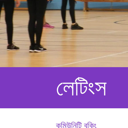
লেটিংস
কমিউনিটি বুকিং