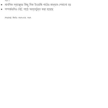
হয়।
মানসিক স্বাস্থ্যের কিছু দিক ইংরেজি পাঠের মাধ্যমে শেখানো হয়
সম্পর্কগুলিও RE পাঠে অন্তর্ভুক্ত করা হয়েছে
RSE নীতি 2019-20
বিষয়গুলিতে ফিরে যান
যোগাযোগের ঠিকানা:
নিউল্যান্ড স্কুল ফর গার্লস, কটিংহাম রোড, কিংস্টন আপন হাল, ইংল্যান্ড
HU6 7RU
অভিভাবক এবং জনসাধারণের সদস্যদের কাছ থেকে প্রাথমিক প্রশ্নগুলি মিস
এইচ এডওয়ার্ডস, PA প্রধান শিক্ষকের কাছে হবে৷
টেলিফোন:
01482 - 343098
, ফ্যাক্স:
01482 - 441416
, ইমেল:
nsg_admin@thrivetrust.uk
প্রধান শিক্ষক: ভিকি ক্যালাগান