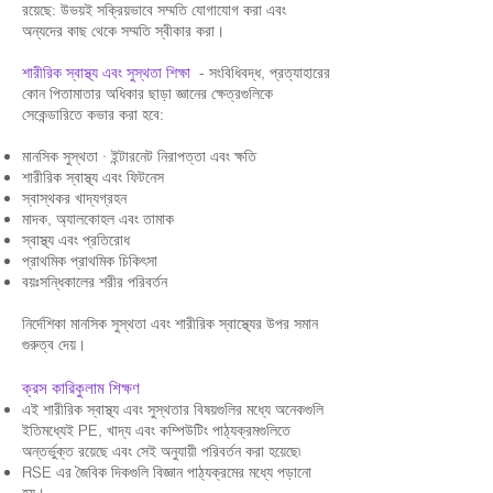
রয়েছে: উভয়ই সক্রিয়ভাবে সম্মতি যোগাযোগ করা এবং
অন্যদের কাছ থেকে সম্মতি স্বীকার করা।
- সংবিধিবদ্ধ, প্রত্যাহারের
শারীরিক স্বাস্থ্য এবং সুস্থতা শিক্ষা
কোন পিতামাতার অধিকার ছাড়া জ্ঞানের ক্ষেত্রগুলিকে
সেকেন্ডারিতে কভার করা হবে:
মানসিক সুস্থতা · ইন্টারনেট নিরাপত্তা এবং ক্ষতি
শারীরিক স্বাস্থ্য এবং ফিটনেস
স্বাস্থকর খাদ্যগ্রহন
মাদক, অ্যালকোহল এবং তামাক
স্বাস্থ্য এবং প্রতিরোধ
প্রাথমিক প্রাথমিক চিকিৎসা
বয়ঃসন্ধিকালের শরীর পরিবর্তন
নির্দেশিকা মানসিক সুস্থতা এবং শারীরিক স্বাস্থ্যের উপর সমান
গুরুত্ব দেয়।
ক্রস কারিকুলাম শিক্ষণ
এই শারীরিক স্বাস্থ্য এবং সুস্থতার বিষয়গুলির মধ্যে অনেকগুলি
ইতিমধ্যেই PE, খাদ্য এবং কম্পিউটিং পাঠ্যক্রমগুলিতে
অন্তর্ভুক্ত রয়েছে এবং সেই অনুযায়ী পরিবর্তন করা হয়েছে৷
RSE এর জৈবিক দিকগুলি বিজ্ঞান পাঠ্যক্রমের মধ্যে পড়ানো