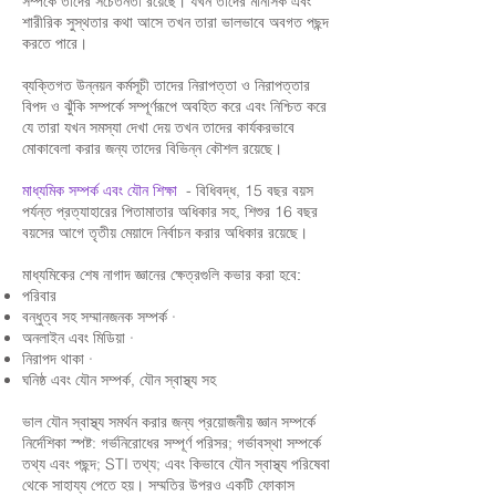
সম্পর্কে তাদের সচেতনতা রয়েছে। যখন তাদের মানসিক এবং
শারীরিক সুস্থতার কথা আসে তখন তারা ভালভাবে অবগত পছন্দ
করতে পারে।
ব্যক্তিগত উন্নয়ন কর্মসূচী তাদের নিরাপত্তা ও নিরাপত্তার
বিপদ ও ঝুঁকি সম্পর্কে সম্পূর্ণরূপে অবহিত করে এবং নিশ্চিত করে
যে তারা যখন সমস্যা দেখা দেয় তখন তাদের কার্যকরভাবে
মোকাবেলা করার জন্য তাদের বিভিন্ন কৌশল রয়েছে।
- বিধিবদ্ধ, 15 বছর বয়স
মাধ্যমিক সম্পর্ক এবং যৌন শিক্ষা
পর্যন্ত প্রত্যাহারের পিতামাতার অধিকার সহ, শিশুর 16 বছর
বয়সের আগে তৃতীয় মেয়াদে নির্বাচন করার অধিকার রয়েছে।
মাধ্যমিকের শেষ নাগাদ জ্ঞানের ক্ষেত্রগুলি কভার করা হবে:
পরিবার
বন্ধুত্ব সহ সম্মানজনক সম্পর্ক ·
অনলাইন এবং মিডিয়া ·
নিরাপদ থাকা ·
ঘনিষ্ঠ এবং যৌন সম্পর্ক, যৌন স্বাস্থ্য সহ
ভাল যৌন স্বাস্থ্য সমর্থন করার জন্য প্রয়োজনীয় জ্ঞান সম্পর্কে
নির্দেশিকা স্পষ্ট: গর্ভনিরোধের সম্পূর্ণ পরিসর; গর্ভাবস্থা সম্পর্কে
তথ্য এবং পছন্দ; STI তথ্য; এবং কিভাবে যৌন স্বাস্থ্য পরিষেবা
থেকে সাহায্য পেতে হয়। সম্মতির উপরও একটি ফোকাস