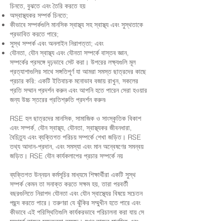
চিনতে, বুঝতে এবং তৈরি করতে হয়
অস্বাস্থ্যকর সম্পর্ক চিনতে;
কীভাবে সম্পর্কগুলি মানসিক স্বাস্থ্য সহ স্বাস্থ্য এবং সুস্থতাকে
প্রভাবিত করতে পারে;
সুস্থ সম্পর্ক এবং অনলাইন নিরাপত্তা; এবং
যৌনতা, যৌন স্বাস্থ্য এবং যৌনতা সম্পর্কে বাস্তব জ্ঞান,
সম্পর্কের প্রসঙ্গে দৃঢ়ভাবে সেট করা। উপরের লক্ষ্যগুলি মূল
প্রত্যাশাগুলির সাথে সঙ্গতিপূর্ণ যা আমরা সমস্ত ছাত্রদের কাছে
প্রচার করি: একটি ইতিবাচক মনোভাব বজায় রাখুন, সকলের
প্রতি সম্মান প্রদর্শন করুন এবং আপনি হতে পারেন সেরা হওয়ার
জন্য উচ্চ স্তরের প্রতিশ্রুতি প্রদর্শন করুন৷
RSE হল ছাত্রদের মানসিক, সামাজিক ও সাংস্কৃতিক বিকাশ
এবং সম্পর্ক, যৌন স্বাস্থ্য, যৌনতা, স্বাস্থ্যকর জীবনধারা,
বৈচিত্র্য এবং ব্যক্তিগত পরিচয় সম্পর্কে শেখা জড়িত। RSE
তথ্য আদান-প্রদান, এবং সমস্যা এবং মান অন্বেষণের সমন্বয়
জড়িত। RSE যৌন কার্যকলাপের প্রচার সম্পর্কে নয়
ব্যক্তিগত উন্নয়ন কর্মসূচির মাধ্যমে শিক্ষার্থীরা একটি সুস্থ
সম্পর্ক কেমন তা সনাক্ত করতে সক্ষম হয়, তারা পরবর্তী
বছরগুলিতে নিরাপদ যৌনতা এবং যৌন স্বাস্থ্যের বিষয়ে সচেতন
পছন্দ করতে পারে। তরুণরা যে ঝুঁকির সম্মুখীন হতে পারে এবং
কীভাবে এই পরিস্থিতিগুলি কার্যকরভাবে পরিচালনা করা যায় সে