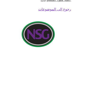
رجوع إلى الموضوعات
بيانات المتصل:
مدرسة نيولاند للبنات ، طريق كوتينجهام ، كينجستون أبون
هال ، إنجلترا HU6 7RU
الاستفسارات الأولية من الآباء وأفراد الجمهور ستكون
الآنسة إتش إدواردز ، بنسلفانيا إلى مدير المدرسة.
هاتف:
01482 - 343098
فاكس:
441416 - 01482
بريد
الكتروني:
nsg_admin@thrivetrust.uk
مدير المدرسة: فيكي كالاهان