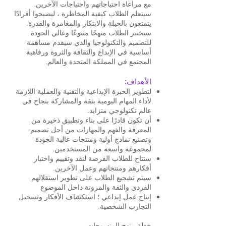
مع مراعاة احتياجاتهم واحتياجات الآخرين.
سيتعلم الطلاب كيفية المخاطرة ، ليصبحوا أفرادًا
يتمتعون بالحيلة والابتكار والمغامرة والقدرة.
سيختبر الطلاب منهجًا متنوعًا وعالي الجودة
للتصميم والتكنولوجيا والذي سيقدم مساهمة
أساسية في الإبداع والثقافة والثروة ورفاهية
المجتمع في المملكة المتحدة والعالم.
الأهداف:
لتطوير الخبرة الإبداعية والتقنية والعملية اللازمة
لأداء المهام اليومية بثقة والمشاركة بنجاح في
عالم تكنولوجي متزايد.
أن تكون قادرًا على بناء وتطبيق ذخيرة من
المعرفة والفهم والمهارات من أجل تصميم
وتصنيع نماذج أولية ومنتجات عالية الجودة
لمجموعة واسعة من المستخدمين.
ستتاح للطلاب الفرصة لنقد وتقييم واختبار
أفكارهم ومنتجاتهم وعمل الآخرين.
سيتم تشجيع الطلاب على تطوير استقلالهم
الفردي والثقة والمرونة داخل الموضوع
إنتاج عمل إبداعي ؛ استكشاف الأفكار وتسجيل
التجارب الشخصية.
​
خطة منهج المنسوجات