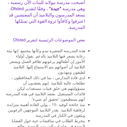
أصبحت مدرسة نيولاند للبنات الآن رسمية ،
وهي مدرسة
"جيدة"
، وفقًا لتقدير Ofsted.
يسعد المدرسون والتلاميذ أن المفتشين قد
اعترفوا وكافأوا ثروة القوة التي تمتلكها
المدرسة.
بعض الموضوعات الرئيسية لتقرير Ofsted
هذه المدرسة الصغيرة تبدو وكأنها مجتمع. إنها بيئة
رعاية يشعر فيها التلاميذ بالدعم. يقول أولياء
الأمور إن أطفالهم يرعونهم طاقم العمل ويشعر
التلاميذ أن أصواتهم يتم الاستماع إليها. التلاميذ
لطيفون ومهذبون.
لدى قادة المدارس ، بما في ذلك المحافظون ،
تطلعات عالية للتلاميذ. إنهم يعتقدون أن
مسؤوليتهم هي خلق فتيات مستعدات ليكن
قائدات المستقبل. يعتقد التلاميذ في هذه المدرسة
أنهم يستطيعون "تحقيق أي شيء".
منذ جائحة كوفيد -19 ، يولي القادة أهمية متزايدة
لرفاهية التلاميذ. يقدر التلاميذ الموجهين الرعويين
ويثقون في الكبار في المدرسة.
ينخرط الطلاب في مناقشات حية حول القضايا
المهمة في جلسات التدريس اليومية. يعالج