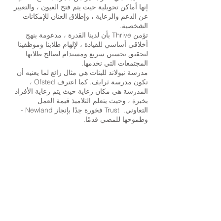
إنها أماكن تحويلية حيث يتم فتح العيون ، والتعبير
عن الدعم والرعاية ، وإطلاق العنان للإمكانات
الشخصية.
تؤمن Thrive بأن لدينا القدرة ، مدعومة بنهج
أخلاقي أساسي للقيادة ، لإلهام طلابنا وموظفينا
لتحقيق تحسين سريع ومستدام لصالح طلابها
المجتمعات التي نخدمها.
مدرسة نيولاند للبنات هي مثال رائع لما يعنيه أن
تكون مدرسة ثرايف. كما اعترف Ofsted ،
المدرسة هي مكان رعاية حيث يتم رعاية الأفراد
بخبرة ، وحيث يتعلم التلاميذ قيمة العمل
التعاوني. Trust فخورة جدًا بإنجاز Newland -
وطموحها للمضي قدمًا.
إذا كانت لديك أي أسئلة حول Ofsted ، فيرجى
الاتصال بنا ويمكننا مساعدتك. بدلاً من ذلك ،
يمكنك العثور على مزيد من المعلومات حول
أو في تقرير Ofsted المنشور
موقع Ofsted
بالكامل أدناه.
تقرير Ofsted