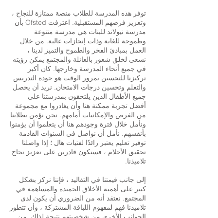
توفر هذه المدرسة للطلاب منصة ممتازة للنجاح ،
وتعزيز فرصهم المستقبلية. اعترفت Ofsted بأن
مدرسة نيولاند للبنات هي مدرسة متنوعة
وطموحة للغاية وذات إنجازات عالية. من خلال
العمل بمبادئ الفخر والطموح والتميز لدينا ،
نسعى لخلق شعور بالعائلة والمجتمع يمكن رؤيته
في جميع أنحاء المدرسة وخارجها. كان أكبر
تركيزنا للتحسين بمرور الوقت هو جودة التدريس
والتعلم وتحسين درجات الامتحان. نريد أن يحصل
جميع الأطفال الذين يلتحقون بمدرستنا على
أفضل تجربة ممكنة هنا وأن يغادروا مع مجموعة
من الفرص والإمكانيات أمامهم. نحن نؤمن بطلابنا
ونأمل خلال فترة وجودهم هنا أن يتعلموا أن يؤمنوا
بأنفسهم. نأمل أن نواصل في السنوات القادمة
توفير تعليم يعتبر رائدًا لفتيات هال ؛ إذا واصلنا
تحقيق الأحلام ، فسنكون قادرين على تعزيز نجاح
تلاميذنا.
إلى جانب قيمتنا في التقاليد ، فإننا نركز بشكل
كبير على أهمية الأخلاق الحميدة والمساهمة في
المجتمع. نعتقد أنه من الضروري أن يكون لدى
تلاميذنا فهم لمفهوم اللباقة المشتركة ، وأن تتطور
الجوانب الأخرى من شخصيتهم نتيجة لذلك. من