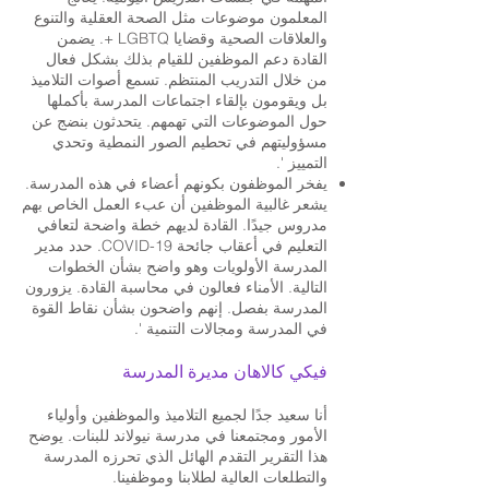
المعلمون موضوعات مثل الصحة العقلية والتنوع
والعلاقات الصحية وقضايا LGBTQ +. يضمن
القادة دعم الموظفين للقيام بذلك بشكل فعال
من خلال التدريب المنتظم. تسمع أصوات التلاميذ
بل ويقومون بإلقاء اجتماعات المدرسة بأكملها
حول الموضوعات التي تهمهم. يتحدثون بنضج عن
مسؤوليتهم في تحطيم الصور النمطية وتحدي
التمييز '.
يفخر الموظفون بكونهم أعضاء في هذه المدرسة.
يشعر غالبية الموظفين أن عبء العمل الخاص بهم
مدروس جيدًا. القادة لديهم خطة واضحة لتعافي
التعليم في أعقاب جائحة COVID-19. حدد مدير
المدرسة الأولويات وهو واضح بشأن الخطوات
التالية. الأمناء فعالون في محاسبة القادة. يزورون
المدرسة بفصل. إنهم واضحون بشأن نقاط القوة
في المدرسة ومجالات التنمية '.
فيكي كالاهان مديرة المدرسة
أنا سعيد جدًا لجميع التلاميذ والموظفين وأولياء
الأمور ومجتمعنا في مدرسة نيولاند للبنات. يوضح
هذا التقرير التقدم الهائل الذي تحرزه المدرسة
والتطلعات العالية لطلابنا وموظفينا.