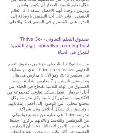
خلال تعليم تلاميذنا الصغار أن يكونوا واثقين
ومرنين ، وجدنا أنهم الأفضل استعدادًا لـ العالم
الحقيقي ، قادر على أخذ التصفيق بالإضافة إلى
القدرة على الاستمرار في المضي قدمًا وللأعلى.
صندوق التعلم التعاوني - Thrive Co-
operative Learning Trust - إلهام التلاميذ
للنجاح في الحياة
مدرسة نيولاند للبنات هي جزء من صندوق التعلم
التعاوني Thrive Co-operative الذي تم تشكيله
في سبتمبر 2016 وهو الآن 9 مدارس في هال
ومدرستين ثانويتين و 7 مدارس ابتدائية. مهمة
الصندوق هي إلهام التلاميذ للنجاح في الحياة. من
أجل الازدهار ، نعمل بشكل تعاوني كمجموعة من
الأكاديميات لتمكين كل تلميذ وكل مدرسة وكل
مجتمع محلي ، من الوصول إلى أقصى إمكاناتهم
، وتحقيق ذلك بشكل أخلاقي وفي شراكة.
مدرسة Thrive هي عبارة عن مجتمع ديناميكي
من الموظفين والتلاميذ وعائلاتهم يركزون جميعًا
على تحسين الأمور لأطفالنا. نعتقد أن المدارس
العظيمة هي أكثر بكثير من مجرد مصانع للتعلم.