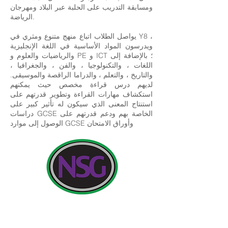
ومسابقة التدريب على الحلبة عبر البلاد ومهرجان
الرياضة.
يواصل الطلاب اتباع منهج متنوع ومثري في Y8 ،
ويدرسون المواد الأساسية في اللغة الإنجليزية
والرياضيات والعلوم و PE و ICT ؛ بالإضافة إلى
اللغات ، والتكنولوجيا ، والفن ، والجغرافيا ،
والتاريخ ، والتعلم ، والدراما الراقصة والموسيقى.
لديهم درس قراءة مخصص حيث يمكنهم
استكشاف مهارات القراءة وتطوير قدرتهم على
استنتاج المعنى الذي سيكون له تأثير كبير على
دراسات GCSE الخاصة بهم ودعم قدرتهم على
الوصول إلى موارد GCSE وأوراق الامتحان
بيانات المتصل:
مدرسة نيولاند للبنات ، طريق كوتينجهام ، كينجستون أبون
هال ، إنجلترا HU6 7RU