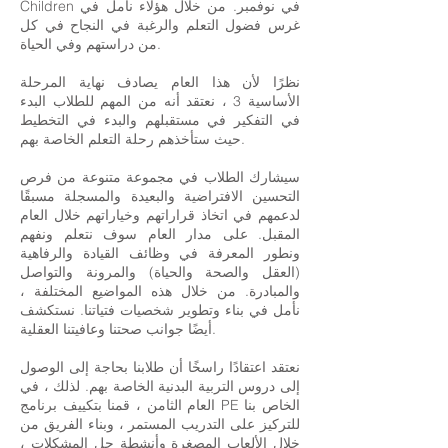
Children في نوفمبر. من خلال هؤلاء نأمل في
غرس فضول التعلم والرغبة في النجاح في كل
من دراستهم وفي الحياة.
نظرًا لأن هذا العام يصادف نهاية المرحلة
الأساسية 3 ، نعتقد أنه من المهم للطلاب البدء
في التفكير في مستقبلهم والبدء في التخطيط
حيث ستأخذهم رحلة التعلم الخاصة بهم.
سيشارك الطلاب في مجموعة متنوعة من فرص
التحسين الافتراضية والبعيدة والمسجلة مسبقًا
لدعمهم في اتخاذ قراراتهم وخياراتهم خلال العام
المقبل. على مدار العام سوف نتعلم ونفهم
ونطور المعرفة في وظائف القيادة والرفاهية
(العقل والصحة والحياة) والمرونة والتواصل
والمبادرة. من خلال هذه المواضيع المختلفة ،
نأمل في بناء وتطوير شخصيات فتياتنا. نستكشف
أيضًا جوانب صحتنا وعافيتنا العقلية.
نعتقد اعتقادًا راسخًا أن طلابنا بحاجة إلى الوصول
إلى دروس التربية البدنية الخاصة بهم. لذلك ، في
العام الثامن ، قمنا بتكييف برنامج PE الخاص بنا
للتركيز على التدريب المستمر ، وبناء الفريق من
خلال الألعاب المصغرة وأنشطة حل المشكلات ،