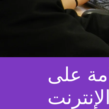
مة على
لإنترنت