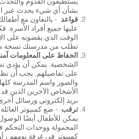
يستطيعون القدوم والتحدث إ
بشأن أي شيء يحدث عبر الإ
- بالتعاون مع أطفالك
قواعد
عليها جميع أفراد الأسرة. ف
الوقت الذي يقضونه على الإ
تطلب من مدرستك نسخة من ا
الحفاظ على المعلومات آمن
الشخصية. يمكن أن يؤدي نش
على تفاصيلهم. يجب أن تظل 
والصور واسم المدرسة كلها
الأشخاص الآخرين الذين قد 
بريد إلكتروني ورسائل أخرى
- ضع كمبيوتر العائلة 
ترقب
يمكن للأطفال أيضًا الوصول
المحمولة ووحدات التحكم في
كمبيوتر في غرفة نومهم ، أ