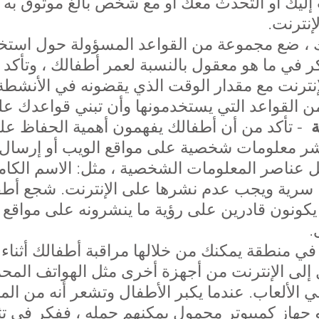
ليك أو التحدث معك أو مع شخص بالغ موثوق به إذ
نترنت.
 ، ضع مجموعة من القواعد المسؤولة حول استخدا
كر في ما هو معقول بالنسبة لعمر أطفالك ، وتأكد 
نترنت مع مقدار الوقت الذي يقضونه في الأنشطة
لقواعد التي يستخدمونها وأن تبني قواعدك عل
- تأكد من أن أطفالك يفهمون أهمية الحفاظ عل
ة
ر معلومات شخصية على مواقع الويب أو إرسال 
عناصر المعلومات الشخصية ، مثل: الاسم الكامل
 سرية ويجب عدم نشرها على الإنترنت. شجع أطف
يكونون قادرين على رؤية ما ينشرونه على مواقع 
.
في منطقة يمكنك من خلالها مراقبة أطفالك أثناء 
 إلى الإنترنت من أجهزة أخرى مثل الهواتف الم
 الألعاب. عندما يكبر الأطفال وتشعر أنه من ال
و جهاز كمبيوتر محمول يمكنهم حمله ، ففكر في ت