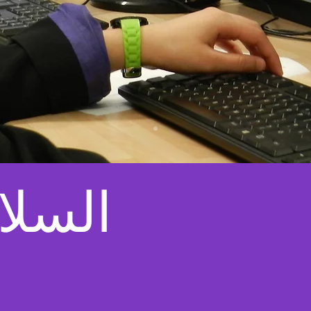
السلا
ا