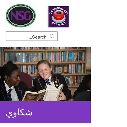
شكاوي