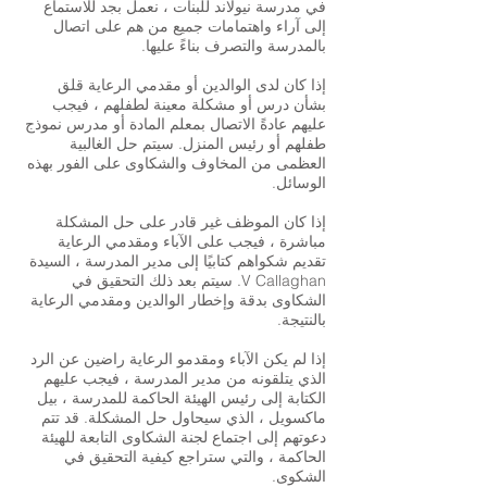
في مدرسة نيولاند للبنات ، نعمل بجد للاستماع
إلى آراء واهتمامات جميع من هم على اتصال
بالمدرسة والتصرف بناءً عليها.
إذا كان لدى الوالدين أو مقدمي الرعاية قلق
بشأن درس أو مشكلة معينة لطفلهم ، فيجب
عليهم عادةً الاتصال بمعلم المادة أو مدرس نموذج
طفلهم أو رئيس المنزل. سيتم حل الغالبية
العظمى من المخاوف والشكاوى على الفور بهذه
الوسائل.
إذا كان الموظف غير قادر على حل المشكلة
مباشرة ، فيجب على الآباء ومقدمي الرعاية
تقديم شكواهم كتابيًا إلى مدير المدرسة ، السيدة
V Callaghan. سيتم بعد ذلك التحقيق في
الشكاوى بدقة وإخطار الوالدين ومقدمي الرعاية
بالنتيجة.
إذا لم يكن الآباء ومقدمو الرعاية راضين عن الرد
الذي يتلقونه من مدير المدرسة ، فيجب عليهم
الكتابة إلى رئيس الهيئة الحاكمة للمدرسة ، بيل
ماكسويل ، الذي سيحاول حل المشكلة. قد تتم
دعوتهم إلى اجتماع لجنة الشكاوى التابعة للهيئة
الحاكمة ، والتي ستراجع كيفية التحقيق في
الشكوى.