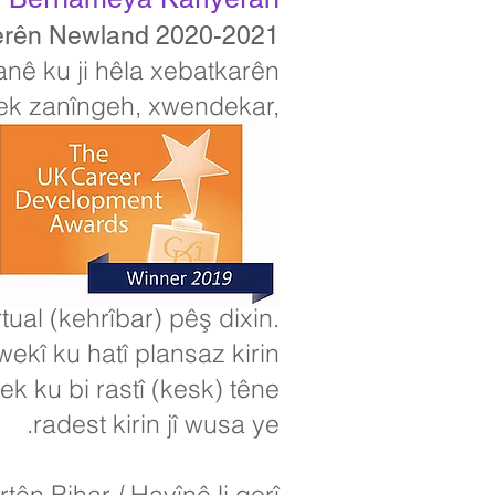
erên Newland 2020-2021
anê ku ji hêla xebatkarên
wek zanîngeh, xwendekar,
êkildar in. Ji ber şert û
man ku hin çalakiyên xwe
n çalakiyên wekî meclîsên
z kirin hatine veguheztin
bo demsala biharê niha di
tual (kehrîbar) pêş dixin.
wekî ku hatî plansaz kirin
k ku bi rastî (kesk) têne
radest kirin jî wusa ye.
ên Bihar / Havînê li gorî