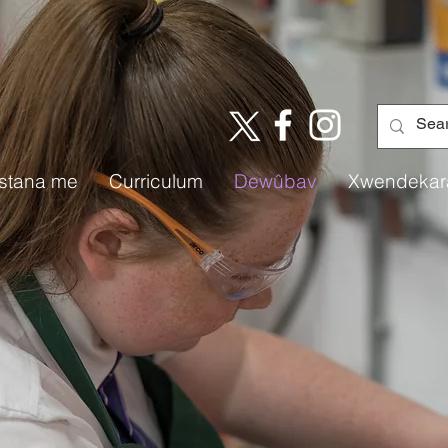
istana me
Curriculum
Dewûbav
Xwendekar