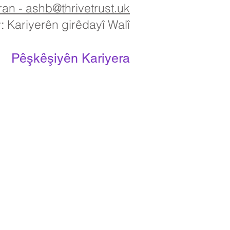
n - ashb@thrivetrust.uk
Kariyerên girêdayî Walî
:
Pêşkêşiyên Kariyera