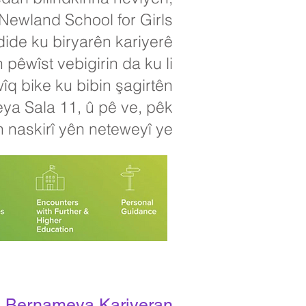
 Newland School for Girls
dide ku biryarên kariyerê
êwîst vebigirin da ku li
îq bike ku bibin şagirtên
heya Sala 11, û pê ve, pêk
 naskirî yên neteweyî ye.
Bernameya Kariyeran