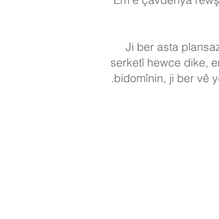
Ji ber asta plansa
serketî hewce dike, 
bidomînin, ji ber vê y