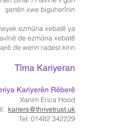
şertên xwe biguherînin.
rnameyek ezmûna xebatê ya
 havînê de ezmûna xebatê
harê de werin radest kirin.
Tîma Kariyeran
riya Kariyerên Rêberê
Xanim Erica Hood
il:
kariers@thrivetrust.uk
Tel: 01482 342229