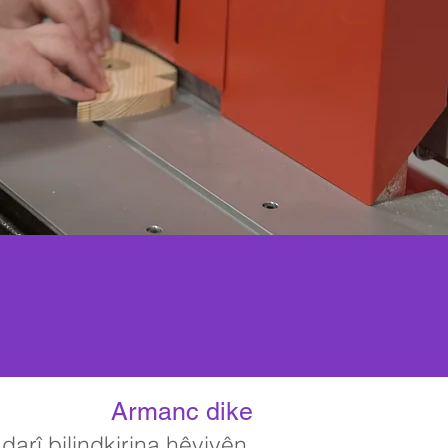
Armanc dike
rî bilindkirina hêviyên,