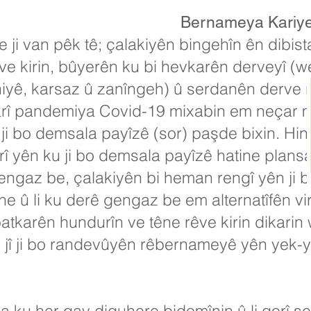
Bernameya Kariy
ji van pêk tê; çalakiyên bingehîn ên dibist
ve kirin, bûyerên ku bi hevkarên derveyî (
ê, karsaz û zanîngeh) û serdanên derve re t
arî pandemiya Covid-19 mixabin em neçar 
 ji bo demsala payîzê (sor) paşde bixin. Hi
rî yên ku ji bo demsala payîzê hatine plansa
engaz be, çalakiyên bi heman rengî yên ji 
e û li ku derê gengaz be em alternatîfên vir
atkarên hundurîn ve têne rêve kirin dikarin 
v jî ji bo randevûyên rêbernameyê yên yek-ye
ku her gav diguhere bidomînin û li gorî şert