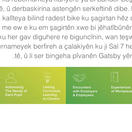
ê, û derbaskirina astengên serkeftinê dibe.
alîteya bilind radest bike ku şagirtan hêz 
me ew e ku em şagirtên xwe bi jêhatîbûnên p
ku her gav diguhere re biguncînin, wan teşw
bernameyek berfireh a çalakiyên ku ji Sal 7 
tê, û li ser bingeha pîvanên Gatsby yên