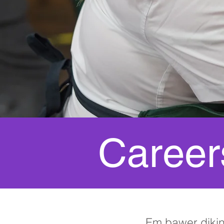
Career
Em bawer dikin