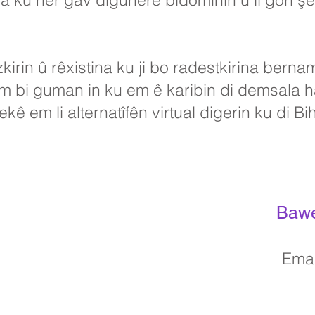
zkirin û rêxistina ku ji bo radestkirina be
em bi guman in ku em ê karibin di demsala
ekê em li alternatîfên virtual digerin ku di Bi
Bawe
Ema