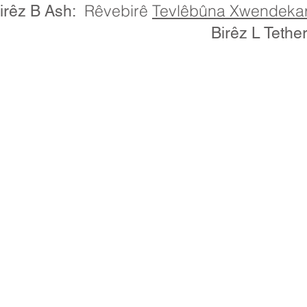
Rêvebirê
Tevlêbûna Xwendekara
irêz B Ash:
Birêz L Tether