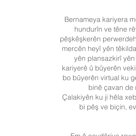
Bernameya kariyera me 
hundurîn ve têne rê
pêşkêşkerên perwerdehiy
mercên heyî yên têkild
yên plansazkirî yên
kariyerê û bûyerên veki
bo bûyerên virtual ku g
binê çavan de n
Çalakiyên ku ji hêla xeb
bi pêş ve biçin, e
Em ê çavdêriya rewşa 