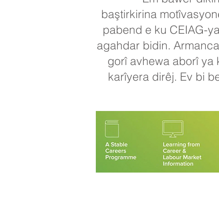
baştirkirina motîvasyon
pabend e ku CEIAG-ya k
agahdar bidin. Armanca 
gorî avhewa aborî ya 
karîyera dirêj. Ev bi 