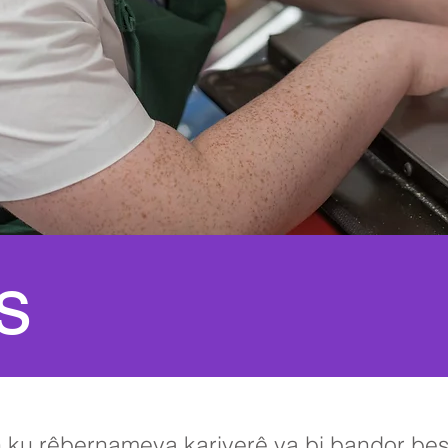
s
 ku rêbernameya kariyerê ya bi bandor beşda