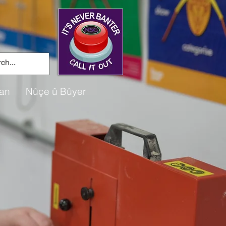
an
Nûçe û Bûyer