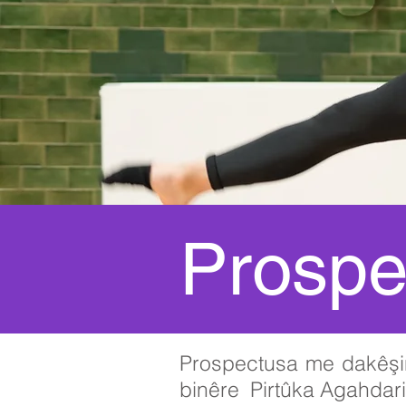
Prospe
Prospectusa me dakêşi
binêre
Pirtûka Agahdar