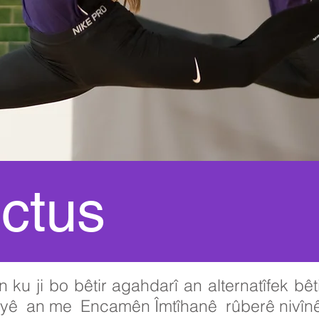
ctus
n
ku
ji bo bêtir agahdarî an alternatîfek bêtir
iyê
an me
Encamên Îmtîhanê
rûberê nivînê