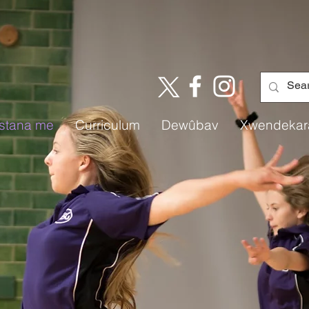
istana me
Curriculum
Dewûbav
Xwendekar