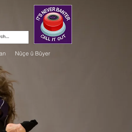
an
Nûçe û Bûyer