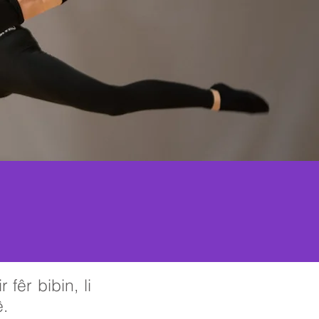
 fêr bibin, li
.