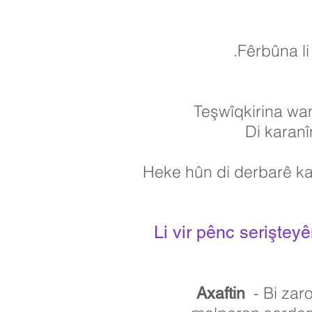
Fêrbûna li
Teşwîqkirina wan
Di karanî
Heke hûn di derbarê ka
Li vir pênc serişte
- Bi zaro
Axaftin