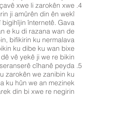
 çavê xwe li zarokên xwe
arin ji amûrên din ên wekî
 bigihîjin înternetê. Gava
an e ku di razana wan de
n, bifikirin ku nermalava
bikin ku dibe ku wan bixe
ê vê yekê ji we re bikin.
ji seranserê cîhanê peyda
 ku zarokên we zanibin ku
heya ku hûn we an mezinek
rek din bi xwe re negirin.