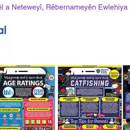
hêl a Neteweyî, Rêbernameyên Ewlehiya 