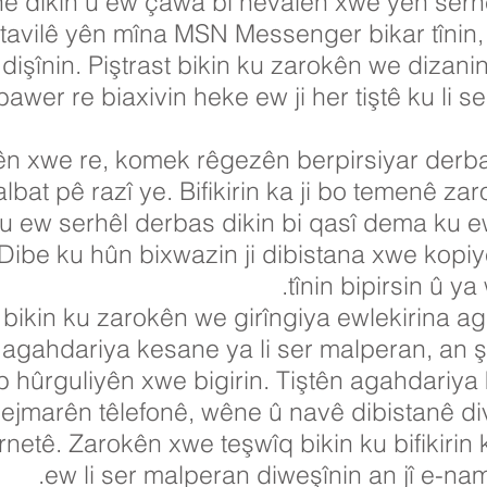
 dikin û ew çawa bi hevalên xwe yên serhêl
vilê yên mîna MSN Messenger bikar tînin, 
dişînin. Piştrast bikin ku zarokên we dizani
wer re biaxivin heke ew ji her tiştê ku li se
ên xwe re, komek rêgezên berpirsiyar derba
bat pê razî ye. Bifikirin ka ji bo temenê za
u ew serhêl derbas dikin bi qasî dema ku ew
 Dibe ku hûn bixwazin ji dibistana xwe kopi
tînin bipirsin û ya
t bikin ku zarokên we girîngiya ewlekirina 
na agahdariya kesane ya li ser malperan, an
 hûrguliyên xwe bigirin. Tiştên agahdariy
hejmarên têlefonê, wêne û navê dibistanê di
rnetê. Zarokên xwe teşwîq bikin ku bifikirin 
ew li ser malperan diweşînin an jî e-na