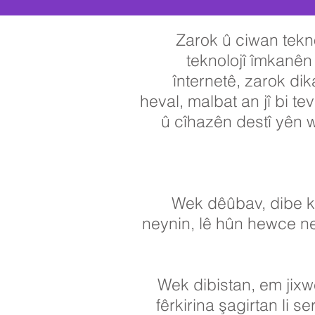
Zarok û ciwan tekno
teknolojî îmkanên
înternetê, zarok di
heval, malbat an jî bi te
û cîhazên destî yên w
Wek dêûbav, dibe k
neynin, lê hûn hewce ne
Wek dibistan, em jixwe
fêrkirina şagirtan li 