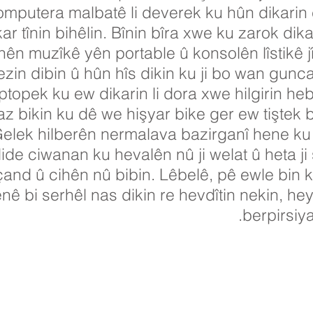
mputera malbatê li deverek ku hûn dikarin
ar tînin bihêlin. Bînin bîra xwe ku zarok dik
anên muzîkê yên portable û konsolên lîstikê jî
zin dibin û hûn hîs dikin ku ji bo wan gunc
topek ku ew dikarin li dora xwe hilgirin hebi
 bikin ku dê we hişyar bike ger ew tiştek 
elek hilberên nermalava bazirganî hene ku d
dide ciwanan ku hevalên nû ji welat û heta 
î çand û cihên nû bibin. Lêbelê, pê ewle bin
enê bi serhêl nas dikin re hevdîtin nekin, 
berpirsiya