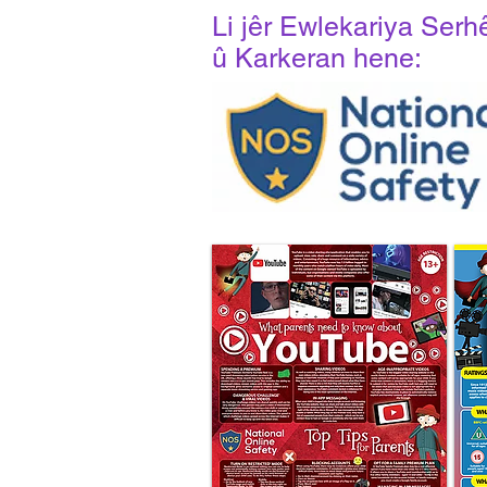
Li jêr Ewlekariya Ser
û Karkeran hene: