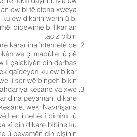
 re têkilî daynin. Ma ew
an ew bi têlefona xweya
n ku ew dikarin werin û bi
rhêl diqewime bi fikar an
aciz bibin.
rê karanîna înternetê de
rokên we çi maqûl e, û pê
 li çalakiyên din derbas
yek qaîdeyên ku ew bikar
 we li ser wê bingeh bikin.
agahdariya kesane ya xwe
 şandina peyaman, dikare
a kesane, wek: Navnîşana
vê hemî nehênî bimînin û
ka kî din dikare bibîne ku
me û peyamên din bişînin.