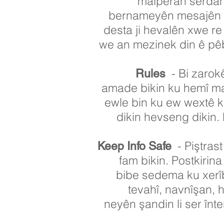
malperan serdanê
bernameyên mesajên ta
desta ji hevalên xwe re 
we an mezinek din ê pêba
- Bi zarok
Rules
amade bikin ku hemî mal
ewle bin ku ew wextê k
dikin hevseng dikin.
- Piştras
Keep Info Safe
fam bikin. Postkiri
bibe sedema ku xerîb
tevahî, navnîşan, 
neyên şandin li ser înte