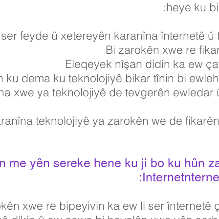
heye ku bil
 ser feyde û xetereyên karanîna înternetê û t
Bi zarokên xwe re fika
Eleqeyek nîşan didin ka ew çaw
 ku dema ku teknolojiyê bikar tînin bi ewlehî
na xwe ya teknolojiyê de tevgerên ewledar û
ranîna teknolojiyê ya zarokên we de fikarên
yên me yên sereke hene ku ji bo ku hûn z
Internetnterne
kên xwe re bipeyivin ka ew li ser înternetê çi