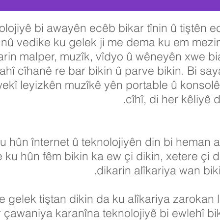
lojiyê bi awayên ecêb bikar tînin û tiştên ec
 nû vedike ku gelek ji me dema ku em mezi
karin malper, muzîk, vîdyo û wêneyên xwe biaf
vahî cîhanê re bar bikin û parve bikin. Bi sa
ekî leyizkên muzîkê yên portable û konsolên l
cîhî, di her kêliyê 
u hûn înternet û teknolojiyên din bi heman
 ku hûn fêm bikin ka ew çi dikin, xetere çi 
dikarin alîkariya wan bik
 gelek tiştan dikin da ku alîkariya zarokan li
ser çawaniya karanîna teknolojiyê bi ewlehî b