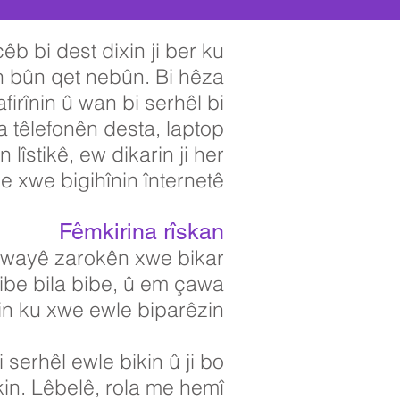
êb bi dest dixin ji ber ku
n bûn qet nebûn. Bi hêza
irînin û wan bi serhêl bi
ya têlefonên desta, laptop
îstikê, ew dikarin ji her
de xwe bigihînin înternetê.
Fêmkirina rîskan
 awayê zarokên xwe bikar
dibe bila bibe, û em çawa
in ku xwe ewle biparêzin.
 serhêl ewle bikin û ji bo
ikin. Lêbelê, rola me hemî