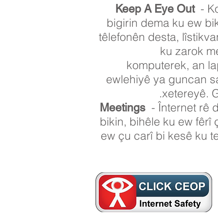
- Ko
Keep A Eye Out
bigirin dema ku ew bik
têlefonên desta, lîstikv
ku zarok me
komputerek, an lap
ewlehiyê ya guncan saz
xetereyê. G
- Înternet rê 
Meetings
bikin, bihêle ku ew fêr
ew çu carî bi kesê ku t