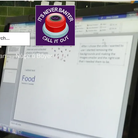
an
Nûçe û Bûyer