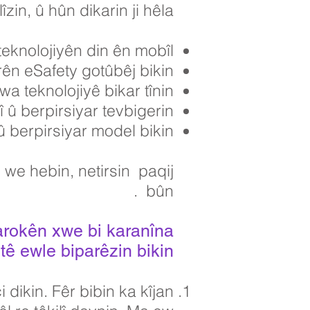
îzin, û hûn dikarin ji hêla:
eknolojiyên din ên mobîl.
rên eSafety gotûbêj bikin
a teknolojiyê bikar tînin
 û berpirsiyar tevbigerin
 berpirsiyar model bikin
 we hebin, netirsin
paqij
.
bûn
arokên xwe bi karanîna
tê ewle biparêzin bikin:
 dikin. Fêr bibin ka kîjan