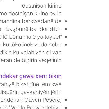
destnîşan kirine.
e destnîşan kirine ev in:
domandina berxwedanê de
î an başbûnê bandor dikin
 fêrbûna malê ya taybetî
ye ku têketinek zêde hebe
kin ku valahiyên di van
eran de bigirin veqetînin.
ekar çawa xerc bikin?
niyê bikar tîne, em xwe
dispêrin çavkaniyên jêrîn:
wendekar: Gavên Pêşeroj"
 yên Weqfa Perwerdehiyê