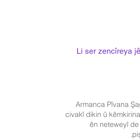
Li ser zencîreya jê
Armanca Pîvana Şagir
civakî dikin û kêmkiri
ên neteweyî de 
pi