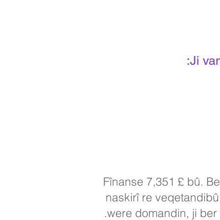
Ji va
Fînanse 7,351 £ bû. Be
naskirî re veqetandibû
were domandin, ji ber