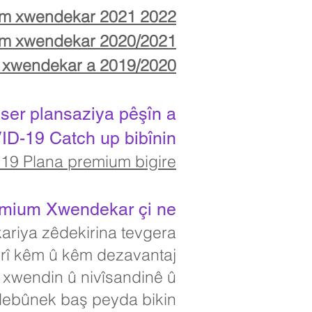
ium xwendekar 2021 2022
ium xwendekar 2020/2021
a xwendekar a 2019/2020
i ser plansaziya pêşîn a
D-19 Catch up bibînin.
19 Plana premium bigire
emium Xwendekar çi ne?
îkariya zêdekirina tevgera
erî kêm û kêm dezavantaj
 xwendin û nivîsandinê û
madebûnek baş peyda bikin.