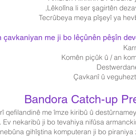
Lêkolîna li ser şagirtên dez
Tecrûbeya meya pîşeyî ya hevbe
n çavkaniyan me ji bo lêçûnên pêşîn dever
Karm
Komên piçûk û / an ko
Destwerdanê
Çavkanî û veguheztin
Bandora Catch-up P
rî qefilandinê me îmze kiribû û destûrname
. Ev nekaribû ji bo tevahiya nifûsa armancki
 nebûna gihîştina komputeran ji bo piraniya