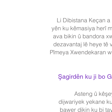
Li Dibistana Keçan a
yên ku kêmasiya herî m
ava bikin û bandora xw
dezavantaj lê heye tê 
Pîmeya Xwendekaran wern
Şagirdên ku ji bo 
Asteng û kêşey
dijwariyek yekane ku
bawer dikin ku bi ta