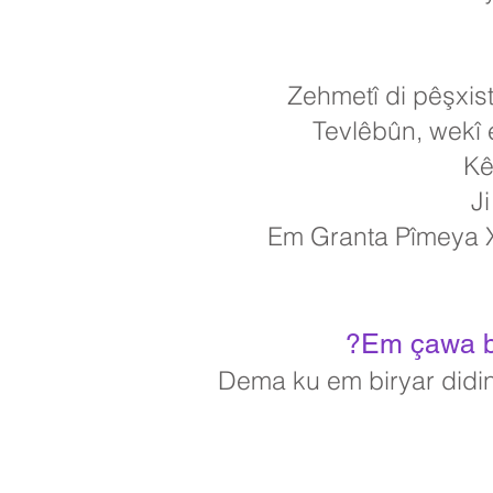
Zehmetî di pêşxi
Tevlêbûn, wekî 
Kê
J
Em Granta Pîmeya X
Em çawa b
Dema ku em biryar didi