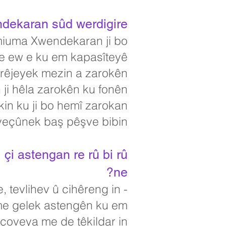
ndekaran sûd werdigire?
emiuma Xwendekaran ji bo
me ew e ku em kapasîteyê
u rêjeyek mezin a zarokên
 ji hêla zarokên ku fonên
in ku ji bo hemî zarokan
eçûnek baş pêşve bibin.
çi astengan re rû bi rû
ne?
 tevlihev û cihêreng in -
 me gelek astengên ku em
rçoveya me de têkildar in