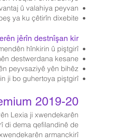
avantaj û valahiya peyvan,
ş ya ku çêtirîn dixebite
ên jêrîn destnîşan kir:
endên hînkirin û piştgirî
mên destwerdana kesane
n peyvsaziyê yên bihêz
 ji bo guhertoya piştgirî
remium 2019-20
yên Lexia ji xwendekarên
rî di dema qefilandinê de
 xwendekarên armanckirî.