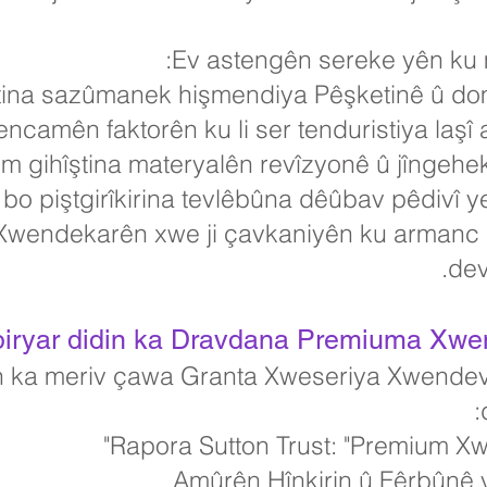
Ev astengên sereke yên ku m
stina sazûmanek hişmendiya Pêşketinê û 
encamên faktorên ku li ser tenduristiya laş
m gihîştina materyalên revîzyonê û jîngehek
i bo piştgirîkirina tevlêbûna dêûbav pêdivî 
wendekarên xwe ji çavkaniyên ku armanc di
dev
iryar didin ka Dravdana Premiuma Xwend
n ka meriv çawa Granta Xweseriya Xwendeva
Rapora Sutton Trust: "Premium X
Amûrên Hînkirin û Fêrbûnê