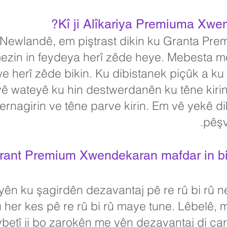
Kî ji Alîkariya Premiuma Xwe
 Newlandê, em piştrast dikin ku Granta Pr
ezin in feydeya herî zêde heye. Mebesta 
e herî zêde bikin. Ku dibistanek piçûk a k
vê wateyê ku hin destwerdanên ku têne kirin
agirin ve têne parve kirin. Em vê yekê dik
pêşv
Grant Premium Xwendekaran mafdar in bi 
ên ku şagirdên dezavantaj pê re rû bi rû ne,
 her kes pê re rû bi rû maye tune. Lêbelê,
ybetî ji bo zarokên me yên dezavantaj di ça