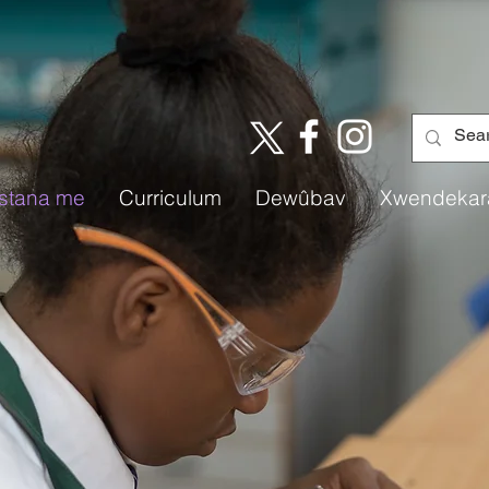
istana me
Curriculum
Dewûbav
Xwendekar