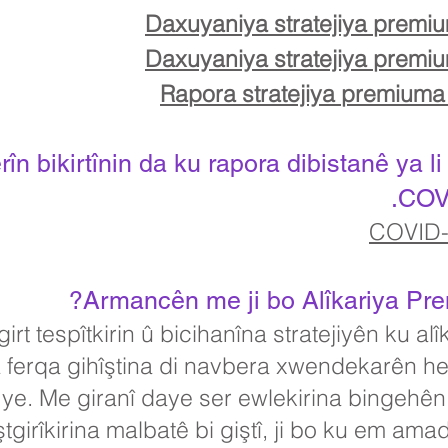
Daxuyaniya stratejiya prem
Daxuyaniya stratejiya prem
Rapora stratejiya premium
rîn bikirtînin da ku rapora dibistanê ya l
COVI
COVID-
Armancên me ji bo Alîkariya Pr
t tespîtkirin û bicihanîna stratejiyên ku al
na ferqa gihîştina di navbera xwendekarên h
ye. Me giranî daye ser ewlekirina bingehên
ştgirîkirina malbatê bi giştî, ji bo ku em a