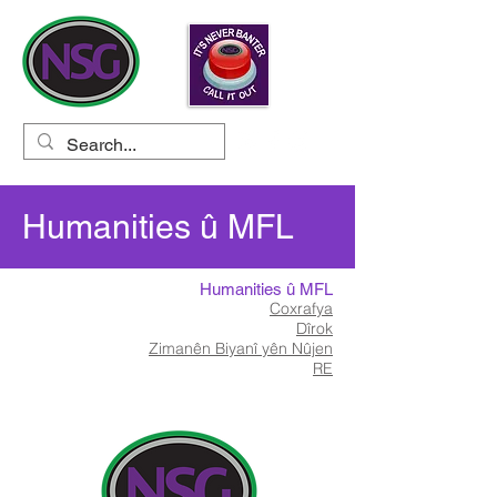
Humanities û MFL
Humanities û MFL
Coxrafya
Dîrok
Zimanên Biyanî yên Nûjen
RE