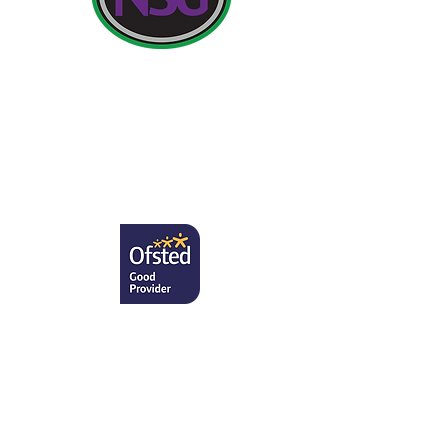
Agahiyên Têkilî:
Dibistana Newland ji bo Keçan, Cottingham Road,
Kingston upon Hull, Englandngilîztan HU6 7RU
Pirsên destpêkê ji dêûbav û endamên gel re dê ji
Miss H Edwards re, PA ji Serekê re be.
Telefon:
01482 - 343098
, Faks:
01482 - 441416
,
Email:
nsg_admin@thrivetrust.uk
Mamoste: Vicky Callaghan
Copyright © 2021 Newland School for Girls
.