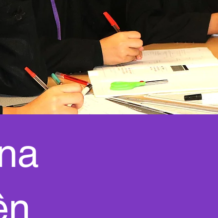
ina
ên