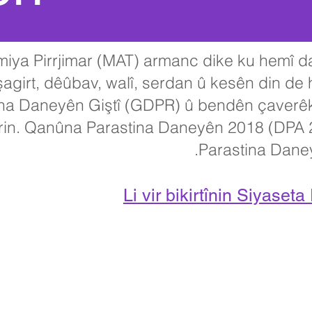
ya Pirrjimar (MAT) armanc dike ku hemî d
irt, dêûbav, walî, serdan û kesên din de hat
a Daneyên Giştî (GDPR) û bendên çaverêkir
kirin. Qanûna Parastina Daneyên 2018 (DPA
Parastina Daneyê
Li vir bikirtînin Siyase
ewland ji bo Keçan, Cottingham Road, Kingston upon Hull, England
irsên destpêkê ji dêûbav û endamên gel re dê ji Miss H Edwards re, P
Telefon: 01482 - 343098, Faks: 01482 - 441416, Email:
nsg_admi