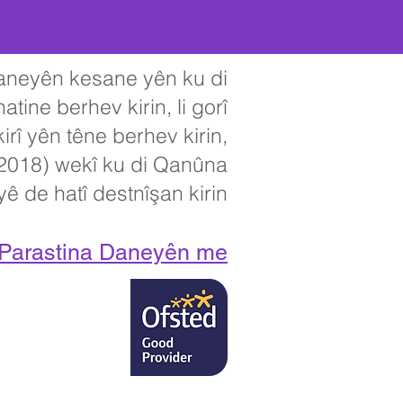
aneyên kesane yên ku di
ine berhev kirin, li gorî
î yên têne berhev kirin,
 2018) wekî ku di Qanûna
 de hatî destnîşan kirin.
ta Parastina Daneyên me
Agahiyên Têkilî:
ngilîztan HU6 7RU
A ji Serekê re be.
n@thrivetrust.uk