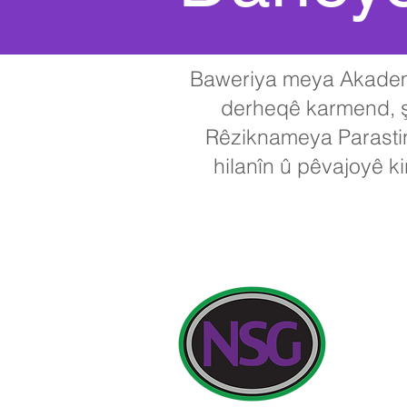
Baweriya meya Akademi
derheqê karmend, şag
Rêziknameya Parastin
hilanîn û pêvajoyê 
Dibistana N
P