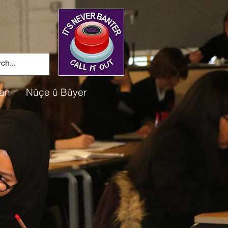
an
Nûçe û Bûyer