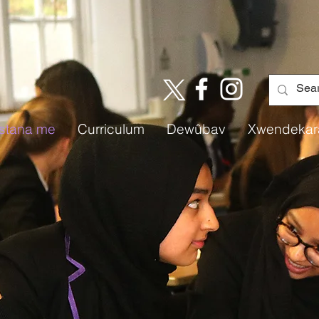
istana me
Curriculum
Dewûbav
Xwendekar