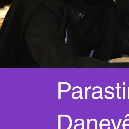
Parast
Daney