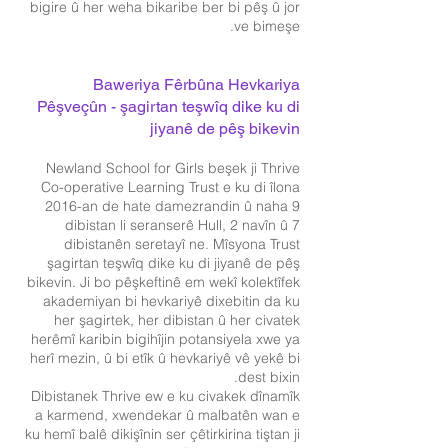
bigire û her weha bikaribe ber bi pêş û jor
ve bimeşe.
Baweriya Fêrbûna Hevkariya
Pêşveçûn - şagirtan teşwîq dike ku di
jiyanê de pêş bikevin
Newland School for Girls beşek ji Thrive
Co-operative Learning Trust e ku di îlona
2016-an de hate damezrandin û naha 9
dibistan li seranserê Hull, 2 navîn û 7
dibistanên seretayî ne. Mîsyona Trust
şagirtan teşwîq dike ku di jiyanê de pêş
bikevin. Ji bo pêşkeftinê em wekî kolektîfek
akademiyan bi hevkariyê dixebitin da ku
her şagirtek, her dibistan û her civatek
herêmî karibin bigihîjin potansiyela xwe ya
herî mezin, û bi etîk û hevkariyê vê yekê bi
dest bixin.
Dibistanek Thrive ew e ku civakek dînamîk
a karmend, xwendekar û malbatên wan e
ku hemî balê dikişînin ser çêtirkirina tiştan ji