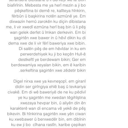
biafirînin. Mebesta me ya herî mezin a ji bo
pêşkeftina bi demê re, kalîteya hînkirin,
fêrbûn û başkirina notên azmûnê ye. Em
dixwazin hemû zarokên ku diçin dibistana
me, li vir xwedî ezmûna herî baş bin û li pêş
wan gelek derfet û îmkan derkevin. Em bi
şagirtên xwe bawer in û hêvî dikin ku di
dema xwe de li vir fêrî baweriya xwe bibin.
Di salên pêş de em hêvîdar in ku em
perwerdehiyek ku ji bo keçên Hull-ê
destkeftî ye berdewam bikin; Ger em
berdewamiya xeyalan bikin, em ê karibin
serkeftina şagirtên xwe zêdetir bikin.
Digel nirxa xwe ya kevneşopî, em giranî
didin ser girîngiya ehlê baş û tevkariya
civakê. Em di wê baweriyê de ne ku pêdivî
ye ku şagirtên me xwedan têgihîştina
xwezaya hevpar bin, û aliyên din ên
karakterê wan di encama vê yekê de pêş
bikevin. Bi hînkirina şagirtên xwe yên ciwan
ku xwebawer û berxwedêr bin, em dibînin
ku ew ji bo cîhana rastîn, karibe çepikan