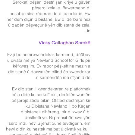
Serokatî pêşanî destnîşan kiriye û gavên
pêşeroj zelal e. Bawermend di
hesabpirsîna rêberan de bi bandor in. Ew
her dem diçin dibistanê. Ew di derbarê hêz
û qadên pêşveçûnê yên dibistanê de zelal
in.
Vicky Callaghan Serokê
Ez ji bo hemî xwendekar, karmend, dêûbav
û civata me ya Newland School for Girls pir
kêfxweş im. Ev rapor pêşkeftina mezin a
dibistanê û daxwazên bilind ên xwendekar
û karmendên me nîşan dide.
Ev dibistan ji xwendekaran re platformek
hêja dide ku serketî bin, derfetên wan ên
pêşerojê zêde bikin. Ofsted destnîşan kir
ku Dibistana Newland ji bo Keçan
dibistanek cihêreng, pir dilxwaz û bi
destkeftî ye. Bi prensîbên xwe yên
serbilindî, hêvî û jêhatîbûnê tevdigerin, em
hewl didin ku hestek malbat û civatê ya ku li
seranserê dibistanê û li derveyî wê tê dîtin