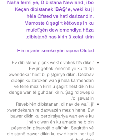
Naha fermî ye, Dibistana Newland ji bo
Keçan dibistanek
'BAŞ'
e, wekî ku ji
hêla Ofsted ve hatî darizandin.
Mamoste û şagirt kêfxweş in ku
mufetîşên dewlemendiya hêza
dibistanê nas kirin û xelat kirin.
Hin mijarên sereke yên rapora Ofsted
'Ev dibistana piçûk wekî civakek hîs dike.
Ew jîngehek lênêrînê ye ku tê de
xwendekar hest bi piştgirîyê dikin. Dêûbav
dibêjin ku zarokên wan ji hêla karmendan
ve têne mezin kirin û şagirt hest dikin ku
dengê wan tê guhdarî kirin. Şagird xweş û
dilşewat in'.
'Rêvebirên dibistanan, di nav de walî, ji
xwendekaran re daxwazên mezin hene. Ew
bawer dikin ku berpirsiyariya wan ew e ku
jinên ciwan ên ku amade ne bibin
pêşengên pêşerojê biafirînin. Şagirtên vê
dibistanê bawer dikin ku ew dikarin 'her tiştî
bi dest bixin'.