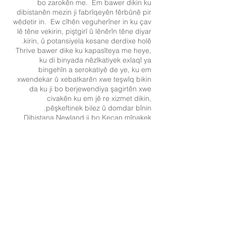
bo zarokên me. Em bawer dikin ku
dibistanên mezin ji fabrîqeyên fêrbûnê pir
wêdetir in. Ew cîhên veguherîner in ku çav
lê têne vekirin, piştgirî û lênêrîn têne diyar
kirin, û potansiyela kesane derdixe holê.
Thrive bawer dike ku kapasîteya me heye,
ku di binyada nêzîkatiyek exlaqî ya
bingehîn a serokatiyê de ye, ku em
xwendekar û xebatkarên xwe teşwîq bikin
da ku ji bo berjewendiya şagirtên xwe
civakên ku em jê re xizmet dikin,
pêşkeftinek bilez û domdar bînin.
Dibistana Newland ji bo Keçan mînakek
girîng e ku tê çi wateyê ku bibe dibistanek
Pêşveçûn. Wekî ku Ofsted pejirand,
dibistan cîhek lênihêrînê ye ku kes bi
pisporî lê têne mezin kirin, û li wir
xwendekar nirxa xebata hevkar fêr dibin.
The Trust bi destkeftiya Newland ew qas
serbilind e - û mebesta wê ya ku pêşdetir
biçe.
Ger pirsên we li ser Ofsted hebin, ji kerema
xwe bi me re têkilî daynin û em dikarin ji we