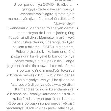
'Ji ber pandemiya COVID-19, rêberan
girîngiyek zêde daye ser xweşiya
xwendekaran. Şagird qîmetê didin
mamosteyên şivan û bi mezinên dibistanê
bawer dikin."
"Xwendekar di danişînên rojane yên dema
mamosteyan de li ser mijarên girîng
nîqaşên zindî dikin. Mamoste mijarên wekî
tenduristiya derûnî, cihêrengî, têkiliyên
saxlem û mijarên LGBTQ+ digirin dest.
Rêber piştrast dikin ku karmend têne
piştgirî kirin ku vê yekê bi bandor bi riya
perwerdehiya birêkûpêk bikin. Dengê
şagirtan tê bihîstin û tewra li ser mijarên ku
ji bo wan girîng in meclîsên tevahiya
dibistanê pêşkêş dikin. Ew bi gihîştî behsa
berpirsiyariya xwe ya ji bo şikandina
stereotip û dijberiya cûdaxwaziyê dikin."
'Karmend serbilind in ku endamên vê
dibistanê ne. Piraniya karmendan hîs dikin
ku barê xebata wan baş tê hesibandin.
Rêberan ji bo başkirina perwerdehiyê piştî
pandemiya COVID-19 nexşeyek zelal heye.