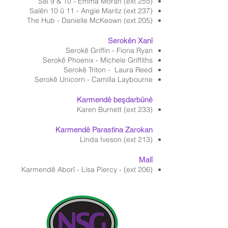
Sal 9 & 10 - Emma Moran (ext 255)
Salên 10 û 11 - Angie Maritz (ext 237)
The Hub - Danielle McKeown (ext 205)
Serokên Xanî
Serokê Griffin - Fiona Ryan
Serokê Phoenix - Michele Griffiths
Serokê Triton - Laura Reed
Serokê Unicorn - Camilla Laybourne
Karmendê beşdarbûnê
Karen Burnett (ext 233)
Karmendê Parastina Zarokan
Linda Iveson (ext 213)
Malî
Karmendê Aborî - Lisa Piercy - (ext 206)