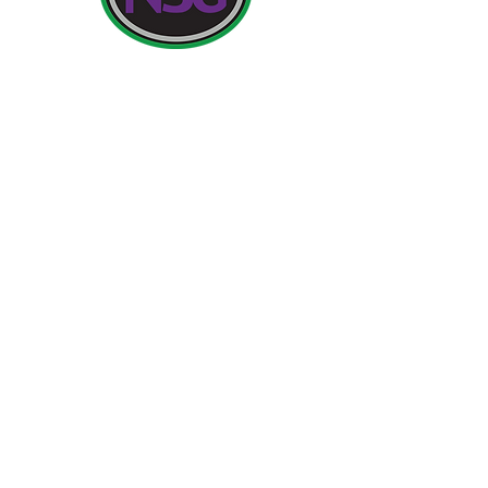
Agahiyên Têkilî:
Dibistana Newland ji bo Keçan, Cottingham Road,
Kingston upon Hull, Englandngilîztan HU6 7RU
Pirsên destpêkê ji dêûbav û endamên gel re dê ji
Miss H Edwards re, PA ji Serekê re be.
Telefon:
01482 - 343098
, Faks:
01482 - 441416
,
Email:
nsg_admin@thrivetrust.uk
Mamoste: Vicky Callaghan
Copyright © 2021 Newland School for Girls
.