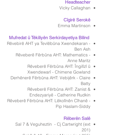
Headteacher
Vicky Callaghan
Cîgirê Serokê
Emma Martinson
​ Mufredat û Têkiliyên Serkirdayetiya Bilind
Rêvebirê AHT ya Tevlêbûna Xwendekaran -
Ben Ash
Rêveberê Fêrbûna AHT: Mathematics -
Anne Maritz
Rêveberê Fêrbûna AHT: Îngilîzî û
Xwendewarî - Chimene Gowland
Derhênerê Fêrbûna AHT: Vebijêrk - Claire
Batty
Rêveberê Fêrbûna AHT: Zanist &
Endezyariyê - Catherine Rudkin
Rêveberê Fêrbûna AHT: Lêkolînên Cîhanê -
Pip Haslam-Siddy
Rêberên Salê
Sal 7 & Veguheztin - Cj Cartwright (ext
201)