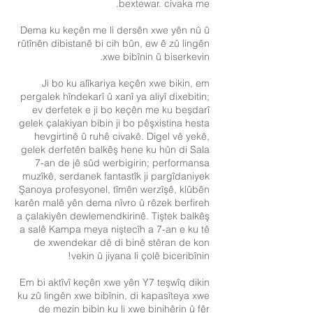
bextewar. civaka me.
Dema ku keçên me li dersên xwe yên nû û
rûtînên dibistanê bi cih bûn, ew ê zû lingên
xwe bibînin û biserkevin.
Ji bo ku alîkariya keçên xwe bikin, em
pergalek hîndekarî û xanî ya aliyî dixebitin;
ev derfetek e ji bo keçên me ku beşdarî
gelek çalakiyan bibin ji bo pêşxistina hesta
hevgirtinê û ruhê civakê. Digel vê yekê,
gelek derfetên balkêş hene ku hûn di Sala
7-an de jê sûd werbigirin; performansa
muzîkê, serdanek fantastîk ji pargîdaniyek
Şanoya profesyonel, tîmên werzîşê, klûbên
karên malê yên dema nîvro û rêzek berfireh
a çalakiyên dewlemendkirinê. Tiştek balkêş
a salê Kampa meya niştecîh a 7-an e ku tê
de xwendekar dê di binê stêran de kon
vekin û jiyana li çolê biceribînin!
Em bi aktîvî keçên xwe yên Y7 teşwîq dikin
ku zû lingên xwe bibînin, di kapasîteya xwe
de mezin bibin ku li xwe binihêrin û fêr