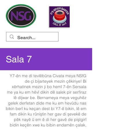
Sala 7
Y7-ên me di tevlêbûna Civata meya NSfG
de çi bijarteyek mezin çêkiriye! Bi
xêrhatinek mezin ji bo hemî 7-ên Sersala
me ya ku em hêvî dikin dê salek pir serfiraz
lê dijwar be. Bernameya meya veguhêz
gelek derfetan dide me ku em hevûdu nas
bikin berî ku keçan dest bi Y7-ê bikin, lê em
fam dikin ku rûniştin her gav di şevekê de
pêk nayê û em ê di her gavê de piştgirî
bidin keçên xwe ku bibin endamên çalak,