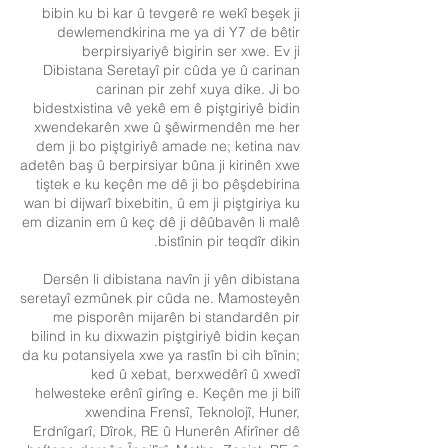
bibin ku bi kar û tevgerê re wekî beşek ji
dewlemendkirina me ya di Y7 de bêtir
berpirsiyariyê bigirin ser xwe. Ev ji
Dibistana Seretayî pir cûda ye û carinan
carinan pir zehf xuya dike. Ji bo
bidestxistina vê yekê em ê piştgiriyê bidin
xwendekarên xwe û şêwirmendên me her
dem ji bo piştgiriyê amade ne; ketina nav
adetên baş û berpirsiyar bûna ji kirinên xwe
tiştek e ku keçên me dê ji bo pêşdebirina
wan bi dijwarî bixebitin, û em ji piştgiriya ku
em dizanin em û keç dê ji dêûbavên li malê
bistînin pir teqdîr dikin.
Dersên li dibistana navîn ji yên dibistana
seretayî ezmûnek pir cûda ne. Mamosteyên
me pisporên mijarên bi standardên pir
bilind in ku dixwazin piştgiriyê bidin keçan
da ku potansiyela xwe ya rastîn bi cih bînin;
ked û xebat, berxwedêrî û xwedî
helwesteke erênî girîng e. Keçên me ji bilî
xwendina Frensî, Teknolojî, Huner,
Erdnîgarî, Dîrok, RE û Hunerên Afirîner dê