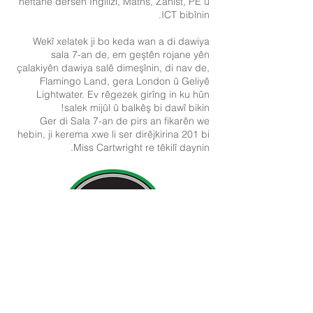
heftane dersên Îngilîzî, Maths, Zanist, PE û
ICT bibînin.
Wekî xelatek ji bo keda wan a di dawiya
sala 7-an de, em geştên rojane yên
çalakiyên dawiya salê dimeşînin, di nav de,
Flamingo Land, gera London û Geliyê
Lightwater. Ev rêgezek girîng in ku hûn
salek mijûl û balkêş bi dawî bikin!
Ger di Sala 7-an de pirs an fikarên we
hebin, ji kerema xwe li ser dirêjkirina 201 bi
Miss Cartwright re têkilî daynin.
Agahiyên Têkilî:
Dibistana Newland ji bo Keçan, Cottingham Road,
Kingston upon Hull, Englandngilîztan HU6 7RU
Pirsên destpêkê ji dêûbav û endamên gel re dê ji