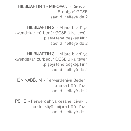
HILBIJARTIN 1 - MIROVAN
- Dîrok an
Erdnîgarî GCSE.
2 saet di hefteyê de.
HILBIJARTIN 2
- Mijara bijartî ya
xwendekar, cûrbecûr GCSE û kalîteyên
pîşeyî têne pêşkêş kirin.
2 saet di hefteyê de.
HILBIJARTIN 3
- Mijara bijartî ya
xwendekar, cûrbecûr GCSE û kalîteyên
pîşeyî têne pêşkêş kirin.
2 saet di hefteyê de.
HÛN NABÊJIN
- Perwerdehiya Bedenî,
dersa bê îmtîhan.
2 saet di hefteyê de.
PSHE
- Perwerdehiya kesane, civakî û
tenduristiyê, mijara bê îmtîhan.
1 saet di hefteyê de.