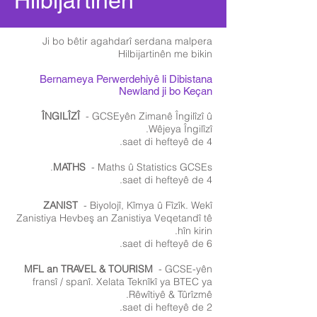
Hilbijartinên
Ji bo bêtir agahdarî serdana malpera
Hilbijartinên me bikin
Bernameya Perwerdehiyê li Dibistana
Newland ji bo Keçan
ÎNGILÎZÎ
- GCSEyên Zimanê Îngilîzî û
Wêjeya Îngilîzî.
4 saet di hefteyê de.
MATHS
- Maths û Statistics GCSEs.
4 saet di hefteyê de.
ZANIST
- Biyolojî, Kîmya û Fîzîk. Wekî
Zanistiya Hevbeş an Zanistiya Veqetandî tê
hîn kirin.
6 saet di hefteyê de.
MFL an TRAVEL & TOURISM
- GCSE-yên
fransî / spanî. Xelata Teknîkî ya BTEC ya
Rêwîtiyê & Tûrîzmê.
2 saet di hefteyê de.