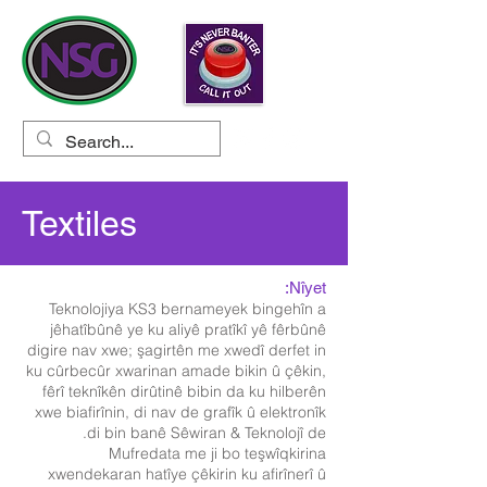
Textiles
Nîyet:
Teknolojiya KS3 bernameyek bingehîn a
jêhatîbûnê ye ku aliyê pratîkî yê fêrbûnê
digire nav xwe; şagirtên me xwedî derfet in
ku cûrbecûr xwarinan amade bikin û çêkin,
fêrî teknîkên dirûtinê bibin da ku hilberên
xwe biafirînin, di nav de grafîk û elektronîk
di bin banê Sêwiran & Teknolojî de.
Mufredata me ji bo teşwîqkirina
xwendekaran hatîye çêkirin ku afirînerî û