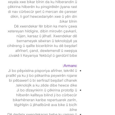
xeyala xwe bikar bînin da ku hilberandin û
çêkirina hilberên ku pirsgirêkên jiyana rast
di nav cûrbecûr şert û mercan de çareser
dikin, li gorî hewcedariyên xwe û yên din
bikar bînin.
Dê xwendekar fêr bibin ka meriv çawa
xetereyan hildigire, dibin mirovên çavkanî,
nûjen, karsaz û jêhatî. Xwendekar dê
bernameyek sêwiran û teknolojiyê ya
cihêreng û qalîte biceribînin ku dê beşdarî
afirînerî, çand, dewlemendî û xweşiya
civakê li Keyaniya Yekbûyî û gerdûnî bibe.
Armanc:
Ji bo pêşxistina pisporiya afirîner, teknîkî û
pratîkî ya ku ji bo pêkanîna peywirên rojane
bi pêbawerî û bi serfirazî beşdarî cîhanek
teknolojîk a ku zêde dibe hewce dike.
Ji bo dîzaynkirin û çêkirina prototîp û
hilberên kalîteya bilind ji bo cûrbecûr
bikarhêneran karibe repertuarek zanîn,
têgihîştin û jêhatîbûnê ava bike û bicîh
bîne.
Dê derfeta xwendekaran hebe ku raman û