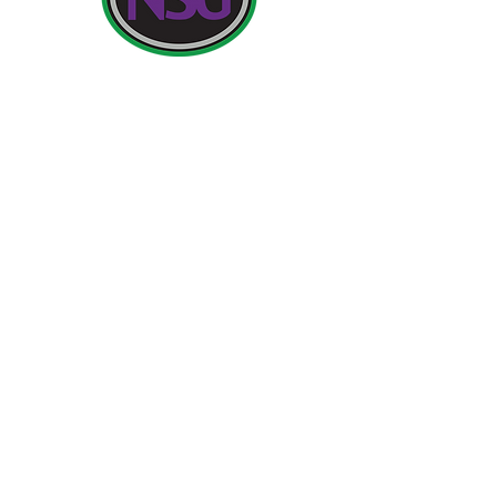
بيانات المتصل:
مدرسة نيولاند للبنات ، طريق كوتينجهام ، كينجستون أبون
هال ، إنجلترا HU6 7RU
الاستفسارات الأولية من الآباء وأفراد الجمهور ستكون
الآنسة إتش إدواردز ، بنسلفانيا إلى مدير المدرسة.
هاتف:
01482 - 343098
فاكس:
441416 - 01482
بريد
الكتروني:
nsg_admin@thrivetrust.uk
مدير المدرسة: فيكي كالاهان
s.
حقوق النشر © 2021 Newland School for Girls