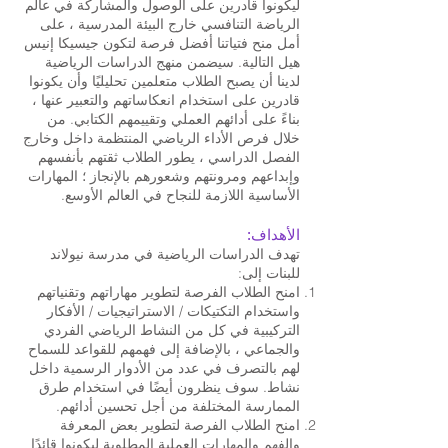
ليكونوا قادرين على الوصول والمشاركة في عالم
الرياضة التنافسي خارج البيئة المدرسية ، على
أمل منح فتياتنا أفضل فرصة لتكون جيسيكا إنيس
هيل التالية. سيضمن منهج الدراسات الرياضية
لدينا أن يصبح الطلاب متعلمين تحليليًا وأن يكونوا
قادرين على استخدام انعكاساتهم والتعبير عنها ،
بناءً على أدائهم العملي وتقييمهم الكتابي. من
خلال فرص الأداء الرياضي المنتظمة داخل وخارج
الفصل الدراسي ، يطور الطلاب ثقتهم بأنفسهم
وإبداعهم ومرونتهم وشعورهم بالإنجاز ؛ المهارات
الأساسية اللازمة للنجاح في العالم الأوسع.
الأهداف:
تهدف الدراسات الرياضية في مدرسة نيولاند
للبنات إلى:
امنح الطلاب الفرصة لتطوير مهاراتهم وتقنياتهم
واستخدام التكتيكات / الاستراتيجيات / الأفكار
التركيبية في كل من النشاط الرياضي الفردي
والجماعي ، بالإضافة إلى فهمهم للقواعد للسماح
لهم بالتصرف في عدد من الأدوار الرسمية داخل
نشاط. سوف ينظرون أيضًا في استخدام طرق
الممارسة المختلفة من أجل تحسين أدائهم.
امنح الطلاب الفرصة لتطوير بعض المعرفة
والفهم والمهارات العملية المطلوبة ليكونوا قائدًا