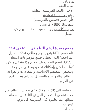
ميمرايز
صالة اللغة
الأخبار باللغة الفرنسية البطيئة
يوتيوب - حلقة اضافية
فأر أخضر (قصص بالفرنسية)
BBC Bitesize - فرنسي
- جميع الطلاب لديهم كود
جوجل كلاس روم
الفصل
مواقع مفيدة لدعم التعلم في MFL في KS4
قام قسم MFL بتزويد جميع طلاب KS4 بـ "دليل
المراجعة" الذي يغطي جميع موضوعات امتحان
GCSE. يُنصح الطلاب باستخدام هذا بشكل متكرر
كوالد إذا كان بإمكانك تشجيعهم على مراجعة
وتلخيص المفاهيم الأساسية والمفردات والقواعد
بانتظام والمواضيع بالتفصيل سيدعم هذا التقدم
في الدرس
بالإضافة إلى ذلك ، يمكنك دعم طفلك بانتظام من
خلال تشجيع استخدام المواقع التالية أو ببساطة
سؤالها عما تعلموه في المدرسة كل يوم.
كويزلت
ميمرايز