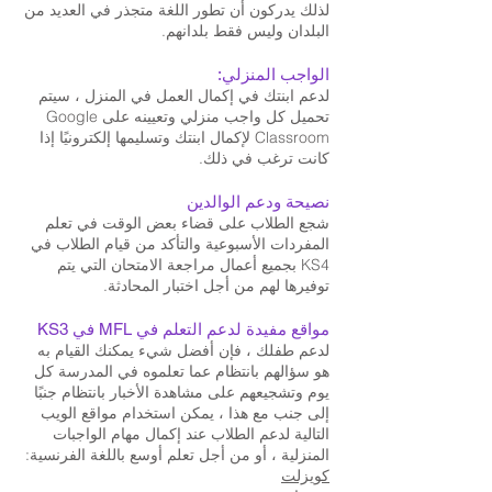
لذلك يدركون أن تطور اللغة متجذر في العديد من
البلدان وليس فقط بلدانهم.
الواجب المنزلي:
لدعم ابنتك في إكمال العمل في المنزل ، سيتم
تحميل كل واجب منزلي وتعيينه على Google
Classroom لإكمال ابنتك وتسليمها إلكترونيًا إذا
كانت ترغب في ذلك.
نصيحة ودعم الوالدين
شجع الطلاب على قضاء بعض الوقت في تعلم
المفردات الأسبوعية والتأكد من قيام الطلاب في
KS4 بجميع أعمال مراجعة الامتحان التي يتم
توفيرها لهم من أجل اختبار المحادثة.
مواقع مفيدة لدعم التعلم في MFL في KS3
لدعم طفلك ، فإن أفضل شيء يمكنك القيام به
هو سؤالهم بانتظام عما تعلموه في المدرسة كل
يوم وتشجيعهم على مشاهدة الأخبار بانتظام جنبًا
إلى جنب مع هذا ، يمكن استخدام مواقع الويب
التالية لدعم الطلاب عند إكمال مهام الواجبات
المنزلية ، أو من أجل تعلم أوسع باللغة الفرنسية:
كويزلت