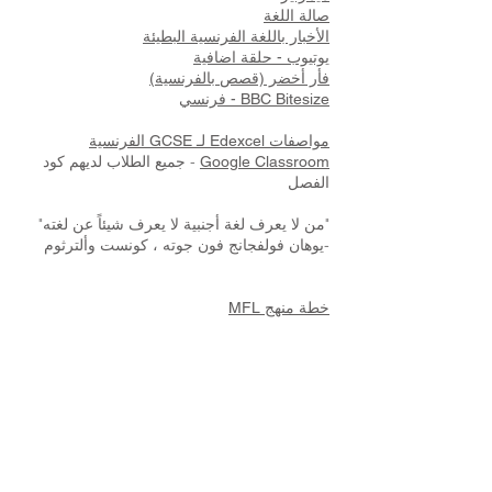
صالة اللغة
الأخبار باللغة الفرنسية البطيئة
يوتيوب - حلقة اضافية
فأر أخضر (قصص بالفرنسية)
BBC Bitesize - فرنسي
مواصفات Edexcel لـ GCSE الفرنسية
- جميع الطلاب لديهم كود
Google Classroom
الفصل
"من لا يعرف لغة أجنبية لا يعرف شيئاً عن لغته"
-
يوهان فولفجانج فون جوته ، كونست وألترثوم
خطة منهج MFL
إذا كنت بحاجة إلى مزيد من المعلومات حول
MFL ، فلا تتردد في الاتصال بالسيدة بنتلي هاتف:
(01482) 343098 البريد الإلكتروني:
bentleyk@yhclt.net
رجوع إلى الموضوعات