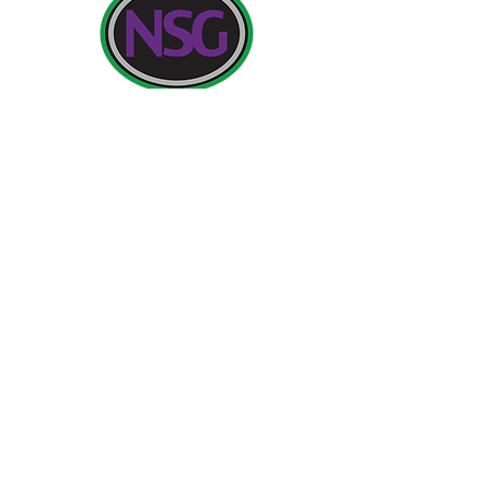
Kontaktiniai duomenys:
Newland School for Girls, Cottingham Road,
Kingston upon Hull, Anglija HU6 7RU
Pradinės užklausos iš tėvų ir visuomenės narių bus
skirtos Miss H Edwards, PA direktorei.
Telefonas:
01482 - 343098
, Faksas:
01482 - 441416
,
El.
nsg_admin@thrivetrust.uk
Vadovas: Vicky Callaghan