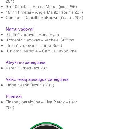
201)
9 ir 10 metai – Emma Moran (išor. 255)
10 ir 11 metai – Angie Maritz (išorinis 237)
Centras – Danielle McKeown (išorinis 205)
Namų vadovai
„Griffin“ vadovė – Fiona Ryan
„Phoenix“ vadovas – Michele Griffiths
„Triton“ vadovas – Laura Reed
„Unicorn“ vadovė – Camilla Laybourne
Atvykimo pareigūnas
Karen Burnett (ext 233)
Vaiko teisių apsaugos pareigūnas
Linda Iveson (išorinis 213)
Finansai
Finansų pareigūnė – Lisa Piercy – (išor.
206)