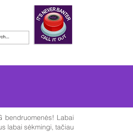
i
Naujienos ir įvykiai
fG bendruomenės! Labai
s labai sėkmingi, tačiau