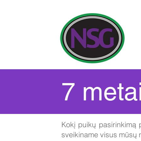
Mūs
7 meta
Kokį puikų pasirinkimą
sveikiname visus mūsų na