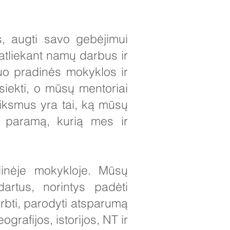
s, augti savo gebėjimui
 atliekant namų darbus ir
nuo pradinės mokyklos ir
siekti, o mūsų mentoriai
veiksmus yra tai, ką mūsų
e paramą, kurią mes ir
inėje mokykloje. Mūsų
dartus, norintys padėti
irbti, parodyti atsparumą
grafijos, istorijos, NT ir