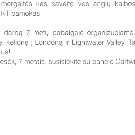
mergaitės kas savaitę ves anglų kalbos
r IKT pamokas.
kų darbą 7 metų pabaigoje organizuojam
, kelionę į Londoną ir Lightwater Valley. T
tus!
ūpesčių 7 metais, susisiekite su panele Cart
i duomenys:
ool for Girls, Cottingham Road, Kingston upon Hull, Anglija HU6 7
lausos iš tėvų ir visuomenės narių bus skirtos Miss H Edwards, PA d
1482 - 343098, Faksas: 01482 - 441416, El.
nsg_admin@thrivetrust.
cky Callaghan