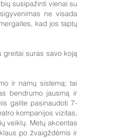
ių susipažinti vienai su
psigyvenimas ne visada
mergaites, kad jos taptų
 greitai suras savo koją
 ir namų sistemą; tai
čias bendrumo jausmą ir
s galite pasinaudoti 7-
eatro kompanijos vizitas,
ių veiklų. Metų akcentas
yklaus po žvaigždėmis ir