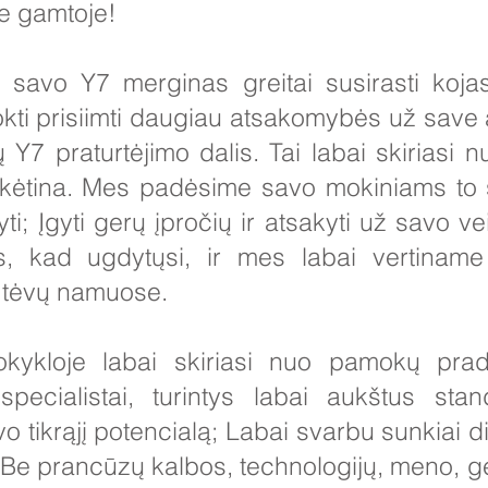
je gamtoje!
 savo Y7 merginas greitai susirasti koja
mokti prisiimti daugiau atsakomybės už save
 Y7 praturtėjimo dalis. Tai labai skiriasi 
eįtikėtina. Mes padėsime savo mokiniams to 
ti; Įgyti gerų įpročių ir atsakyti už savo 
bs, kad ugdytųsi, ir mes labai vertinam
 tėvų namuose.
kykloje labai skiriasi nuo pamokų prad
specialistai, turintys labai aukštus stan
o tikrąjį potencialą; Labai svarbu sunkiai d
į. Be prancūzų kalbos, technologijų, meno, geo