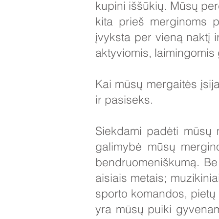
kupini iššūkių. Mūsų pe
kita prieš merginoms 
įvyksta per vieną naktį
aktyviomis, laimingomi
Kai mūsų mergaitės įsija
ir pasiseks.
Siekdami padėti mūsų 
galimybė mūsų merginom
bendruomeniškumą. Be to
aisiais metais; muzikinia
sporto komandos, pietų 
yra mūsų puiki gyvenamo