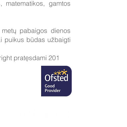
, matematikos, gamtos
e metų pabaigos dienos
ai puikus būdas užbaigti
wright pratęsdami 201
RU
irektorei.
uk