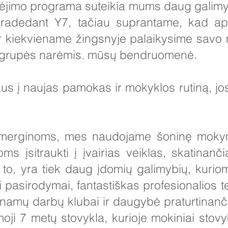
rėjimo programa suteikia mums daug galimyb
pradedant Y7, tačiau suprantame, kad a
 ir kiekviename žingsnyje palaikysime savo 
s grupės narėmis. mūsų bendruomenė.
us į naujas pamokas ir mokyklos rutiną, jos
merginoms, mes naudojame šoninę mokymo
s įsitraukti į įvairias veiklas, skatinan
, yra tiek daug įdomių galimybių, kuriomi
i pasirodymai, fantastiškas profesionalios t
namų darbų klubai ir daugybė praturtinanč
ji 7 metų stovykla, kurioje mokiniai stov