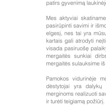
patirs gyvenimą laukinė
Mes aktyviai skatiname
pasirūpinti savimi ir iš
elgesį, nes tai yra mūsų
kartais gali atrodyti n
visada pasiruošę palaiky
mergaitės sunkiai dir
mergaitės sulauksime iš
Pamokos vidurinėje mo
dėstytojai yra dalykų 
merginoms realizuoti sav
ir turėti teigiamą požiūr