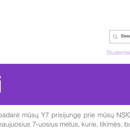
ų mokykla
Mokymo planas
Tėvai
Studenta
i
 padarė mūsų Y7 prisijungę prie mūsų NS
ujuosius 7-uosius metus, kurie, tikimės, bu