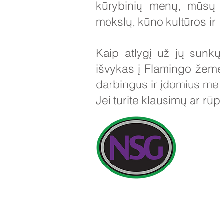
kūrybinių menų, mūsų 
mokslų, kūno kultūros i
Kaip atlygį už jų sun
išvykas į Flamingo žemę
darbingus ir įdomius me
Jei turite klausimų ar r
Kontaktinia
Newland Sch
Pradinės užk
Telefonas: 0
Vadovas: Vi