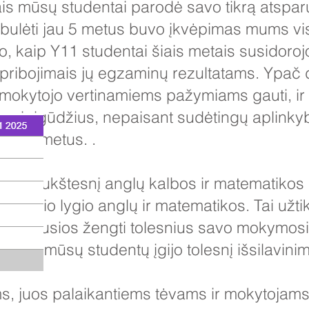
ais mūsų studentai parodė savo tikrą atspa
tobulėti jau 5 metus buvo įkvėpimas mums vi
tuo, kaip Y11 studentai šiais metais susidoro
pribojimais jų egzaminų rezultatams. Ypač di
gą mokytojo vertinamiems pažymiams gauti, ir
as ir įgūdžius, nepaisant sudėtingų aplinkyb
vejus metus. .
5 ir aukštesnį anglų kalbos ir matematikos 
tesnio lygio anglų ir matematikos. Tai užti
sirengusios žengti tolesnius savo mokymos
. 100% mūsų studentų įgijo tolesnį išsilav
juos palaikantiems tėvams ir mokytojams, 