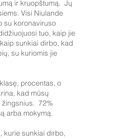
rumą ir kruopštumą. Jų
siems. Visi Niulande
jo su koronaviruso
džiuojuosi tuo, kaip jie
 kaip sunkiai dirbo, kad
ių, su kuriomis jie
klasę, procentas, o
krina, kad mūsų
i žingsnius. 72%
inimą arba mokymą.
kurie sunkiai dirbo,