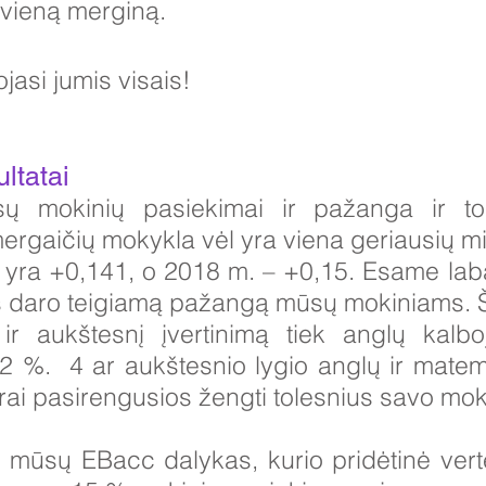
kvieną merginą.
asi jumis visais!
ltatai
 mokinių pasiekimai ir pažanga ir toli
mergaičių mokykla vėl yra viena geriausių m
yra +0,141, o 2018 m. – +0,15. Esame lab
os daro teigiamą pažangą mūsų mokiniams. Š
ir aukštesnį įvertinimą tiek anglų kalbo
42 %.
4 ar aukštesnio lygio anglų ir matema
ai pasirengusios žengti tolesnius savo mo
s mūsų EBacc dalykas, kurio pridėtinė vertė