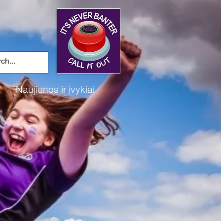
i
Naujienos ir įvykiai