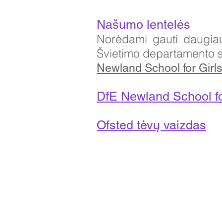
Našumo lentelės
Norėdami gauti daugiau 
Švietimo departamento sv
Newland School for Girl
DfE Newland School fo
Ofsted tėvų vaizdas