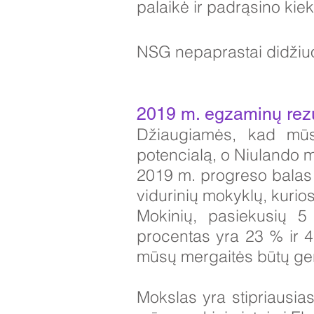
palaikė ir padrąsino kie
NSG nepaprastai didžiuoj
2019 m. egzaminų rezu
Džiaugiamės, kad mūsų
potencialą, o Niulando 
2019 m. progreso balas 
vidurinių mokyklų, kuri
Mokinių, pasiekusių 5 
procentas yra 23 % ir 
mūsų mergaitės būtų ger
Mokslas yra stipriausia