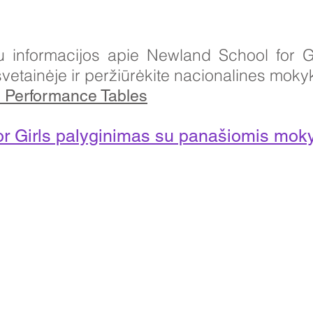
informacijos apie Newland School for Gir
etainėje ir peržiūrėkite nacionalines mokykl
s Performance Tables
r Girls palyginimas su panašiomis moky