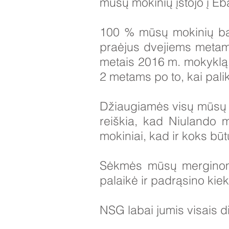
mūsų mokinių įstojo į Eb
100 % mūsų mokinių ba
praėjus dvejiems metams
metais 2016 m. mokyklą 
2 metams po to, kai pali
Džiaugiamės visų mūsų m
reiškia, kad Niulando 
mokiniai, kad ir koks būt
Sėkmės mūsų merginoms,
palaikė ir padrąsino kie
NSG labai jumis visais d