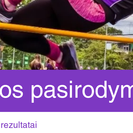
os pasirody
ezultatai