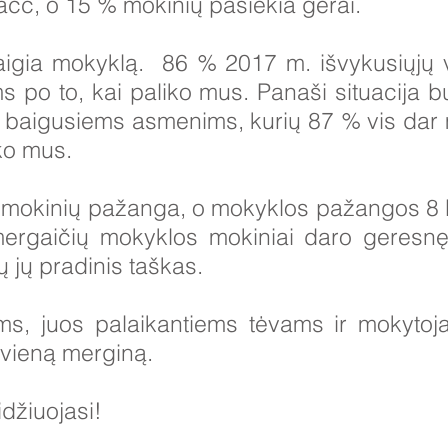
acc, o 15 % mokinių pasiekia gerai.
igia mokyklą.
86 % 2017 m. išvykusiųjų 
 po to, kai paliko mus. Panaši situacija b
baigusiems asmenims, kurių 87 % vis dar 
ko mus.
okinių pažanga, o mokyklos pažangos 8 ba
mergaičių mokyklos mokiniai daro geresnę
ų jų pradinis taškas.
 juos palaikantiems tėvams ir mokytojam
kvieną merginą.
idžiuojasi!