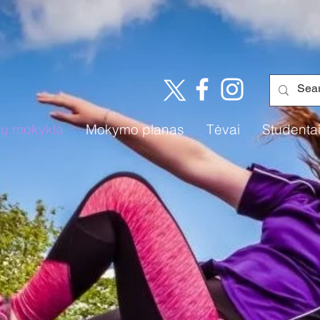
ų mokykla
Mokymo planas
Tėvai
Studenta