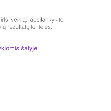
ls veiklą, apsilankykite
ų rezultatų lenteles.
klomis šalyje