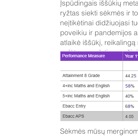
Įspūdingais iššūkių met
ryžtas siekti sėkmės ir 
neįtikėtinai didžiuojasi 
poveikiu ir pandemijos a
atlaikė iššūkį, reikalin
galėtų parodyti savo žini
susidūrė pastaruosius d
48% mokinių, pasiekusių 
pasiekusių 68% 4 ar aukš
mergaitės būtų gerai pa
studentų įstoja į Ebacc
Sėkmės mūsų merginoms, 