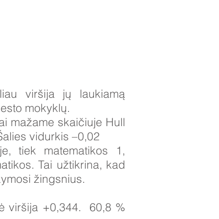
au viršija jų laukiamą
iesto mokyklų.
ai mažame skaičiuje Hull
alies vidurkis –0,02
je, tiek matematikos 1,
tikos. Tai užtikrina, kad
kymosi žingsnius.
 viršija +0,344.
60,8 %