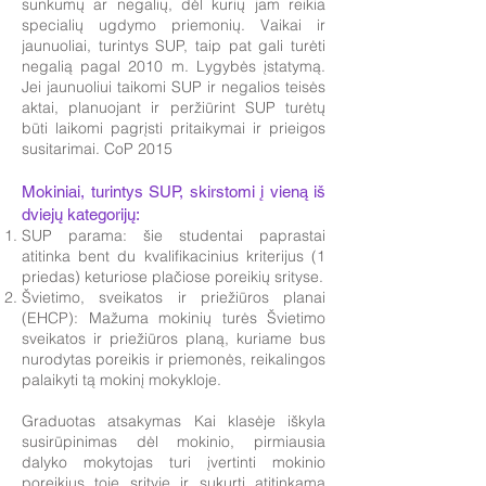
sunkumų ar negalių, dėl kurių jam reikia
specialių ugdymo priemonių. Vaikai ir
jaunuoliai, turintys SUP, taip pat gali turėti
negalią pagal 2010 m. Lygybės įstatymą.
Jei jaunuoliui taikomi SUP ir negalios teisės
aktai, planuojant ir peržiūrint SUP turėtų
būti laikomi pagrįsti pritaikymai ir prieigos
susitarimai. CoP 2015
Mokiniai, turintys SUP, skirstomi į vieną iš
dviejų kategorijų:
SUP parama: šie studentai paprastai
atitinka bent du kvalifikacinius kriterijus (1
priedas) keturiose plačiose poreikių srityse.
Švietimo, sveikatos ir priežiūros planai
(EHCP): Mažuma mokinių turės Švietimo
sveikatos ir priežiūros planą, kuriame bus
nurodytas poreikis ir priemonės, reikalingos
palaikyti tą mokinį mokykloje.
Graduotas atsakymas Kai klasėje iškyla
susirūpinimas dėl mokinio, pirmiausia
dalyko mokytojas turi įvertinti mokinio
poreikius toje srityje ir sukurti atitinkamą