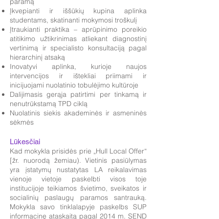
paramą
Įkvepianti ir iššūkių kupina aplinka
studentams, skatinanti mokymosi troškulį
Įtraukianti praktika – aprūpinimo poreikio
atitikimo užtikrinimas atliekant diagnostinį
vertinimą ir specialisto konsultaciją pagal
hierarchinį atsaką
Inovatyvi aplinka, kurioje naujos
intervencijos ir ištekliai priimami ir
inicijuojami nuolatinio tobulėjimo kultūroje
Dalijimasis gerąja patirtimi per tinkamą ir
nenutrūkstamą TPD ciklą
Nuolatinis siekis akademinės ir asmeninės
sėkmės
Lūkesčiai
Kad mokykla prisidės prie „Hull Local Offer“
[žr. nuorodą žemiau). Vietinis pasiūlymas
yra įstatymų nustatytas LA reikalavimas
vienoje vietoje paskelbti visos toje
institucijoje teikiamos švietimo, sveikatos ir
socialinių paslaugų paramos santrauką.
Mokykla savo tinklalapyje paskelbs SUP
informacinę ataskaitą pagal 2014 m. SEND