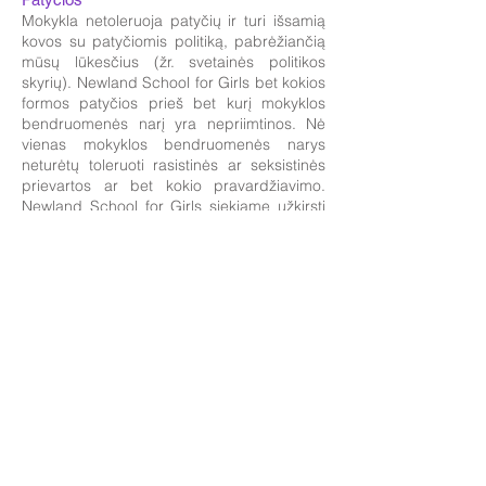
Mokykla netoleruoja patyčių ir turi išsamią
kovos su patyčiomis politiką, pabrėžiančią
mūsų lūkesčius (žr. svetainės politikos
skyrių). Newland School for Girls bet kokios
formos patyčios prieš bet kurį mokyklos
bendruomenės narį yra nepriimtinos. Nė
vienas mokyklos bendruomenės narys
neturėtų toleruoti rasistinės ar seksistinės
prievartos ar bet kokio pravardžiavimo.
Newland School for Girls siekiame užkirsti
kelią patyčioms, tikimės, kad mokiniai
parodys pagarbą sau, kitiems ir aplinkai.
Bet kokie patyčių atvejai sprendžiami
greitai ir kruopščiai, taikant atkuriamąjį
metodą.
Sveikata (įskaitant emocinę sveikatą ir
gerovę)
Jei studentams reikalingi receptiniai vaistai,
jie turi atsinešti vaistus paženklintame
maišelyje ir palikti studento tarnyboje, kuri
suleidžia taip, kaip nurodyta recepte.
Sveikatos priežiūros planai