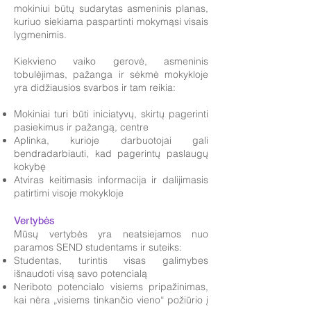
mokiniui būtų sudarytas asmeninis planas,
kuriuo siekiama paspartinti mokymąsi visais
lygmenimis.
Kiekvieno vaiko gerovė, asmeninis
tobulėjimas, pažanga ir sėkmė mokykloje
yra didžiausios svarbos ir tam reikia:
Mokiniai turi būti iniciatyvų, skirtų pagerinti
pasiekimus ir pažangą, centre
Aplinka, kurioje darbuotojai gali
bendradarbiauti, kad pagerintų paslaugų
kokybę
Atviras keitimasis informacija ir dalijimasis
patirtimi visoje mokykloje
Vertybės
Mūsų vertybės yra neatsiejamos nuo
paramos SEND studentams ir suteiks:
Studentas, turintis visas galimybes
išnaudoti visą savo potencialą
Neriboto potencialo visiems pripažinimas,
kai nėra „visiems tinkančio vieno“ požiūrio į