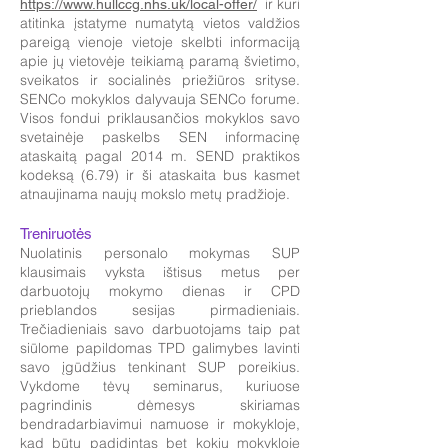
ir kuri
https://www.hullccg.nhs.uk/local-offer/
atitinka įstatyme numatytą vietos valdžios
pareigą vienoje vietoje skelbti informaciją
apie jų vietovėje teikiamą paramą švietimo,
sveikatos ir socialinės priežiūros srityse.
SENCo mokyklos dalyvauja SENCo forume.
Visos fondui priklausančios mokyklos savo
svetainėje paskelbs SEN informacinę
ataskaitą pagal 2014 m. SEND praktikos
kodeksą (6.79) ir ši ataskaita bus kasmet
atnaujinama naujų mokslo metų pradžioje.
Treniruotės
Nuolatinis personalo mokymas SUP
klausimais vyksta ištisus metus per
darbuotojų mokymo dienas ir CPD
prieblandos sesijas pirmadieniais.
Trečiadieniais savo darbuotojams taip pat
siūlome papildomas TPD galimybes lavinti
savo įgūdžius tenkinant SUP poreikius.
Vykdome tėvų seminarus, kuriuose
pagrindinis dėmesys skiriamas
bendradarbiavimui namuose ir mokykloje,
kad būtų padidintas bet kokių mokykloje