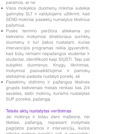
paramos, ar ne.
Visos mokyklos duomenų rinkimai suteikia
galimybę SLT ir valdytojams užtikrinti, kad
SEND mokiniai pasiektų numatytus tikslinius
pažymius.
Pusės termino peržiūra atliekama po
kiekvieno mokymosi direktoriaus surinktų
duomenų ir turi įtakos nustatant, kurias
intervencijos programas reikia įgyvendinti,
kad būtų remiami nepažangūs studentai ir
studentai, identifikuoti kaip SIŲSTI. Taip pat
subjekto duomenys; Knygų tikrinimas,
mokymosi pasivaikščiojimai ir pamokų
stebėjimai padeda nustatyti poreikį. aš
Pasiekimų didinimo ir pažangos tikslinės
grupės kiekvienais metais renkasi kas 2/4
savaites, stebi mokinių, kuriems nustatytas
SUP poreikis, pažangą.
Teisės aktų nustatytas vertinimas
Jei mokinys ir toliau daro mažesnę, nei
tikėtasi, pažangą, nepaisant įrodymais
pagrįstos paramos ir intervencijų, kurios
atitinka mokinio poreikių sritį, ir specialistų