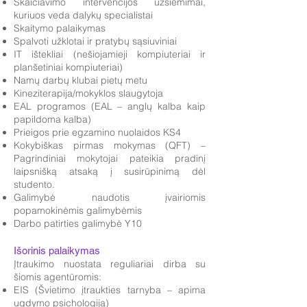
Skaičiavimo intervencijos užsiėmimai,
kuriuos veda dalykų specialistai
Skaitymo palaikymas
Spalvoti užklotai ir pratybų sąsiuviniai
IT ištekliai (nešiojamieji kompiuteriai ir
planšetiniai kompiuteriai)
Namų darbų klubai pietų metu
Kineziterapija/mokyklos slaugytoja
EAL programos (EAL – anglų kalba kaip
papildoma kalba)
Prieigos prie egzamino nuolaidos KS4
Kokybiškas pirmas mokymas (QFT) –
Pagrindiniai mokytojai pateikia pradinį
laipsnišką atsaką į susirūpinimą dėl
studento.
Galimybė naudotis įvairiomis
popamokinėmis galimybėmis
Darbo patirties galimybė Y10
Išorinis palaikymas
Įtraukimo nuostata reguliariai dirba su
šiomis agentūromis:
EIS (Švietimo įtraukties tarnyba – apima
ugdymo psichologiją)