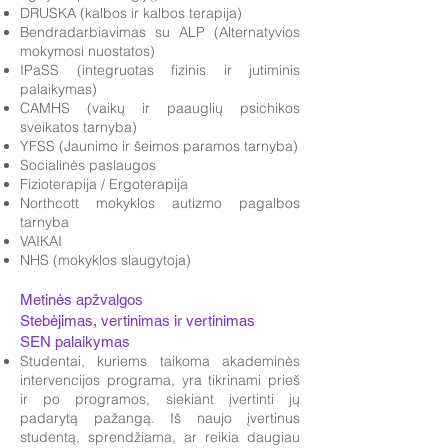
DRUSKA (kalbos ir kalbos terapija)
Bendradarbiavimas su ALP (Alternatyvios
mokymosi nuostatos)
IPaSS (integruotas fizinis ir jutiminis
palaikymas)
CAMHS (vaikų ir paauglių psichikos
sveikatos tarnyba)
YFSS (Jaunimo ir šeimos paramos tarnyba)
Socialinės paslaugos
Fizioterapija / Ergoterapija
Northcott mokyklos autizmo pagalbos
tarnyba
VAIKAI
NHS (mokyklos slaugytoja)
Metinės apžvalgos
Stebėjimas, vertinimas ir vertinimas
SEN palaikymas
Studentai, kuriems taikoma akademinės
intervencijos programa, yra tikrinami prieš
ir po programos, siekiant įvertinti jų
padarytą pažangą. Iš naujo įvertinus
studentą, sprendžiama, ar reikia daugiau