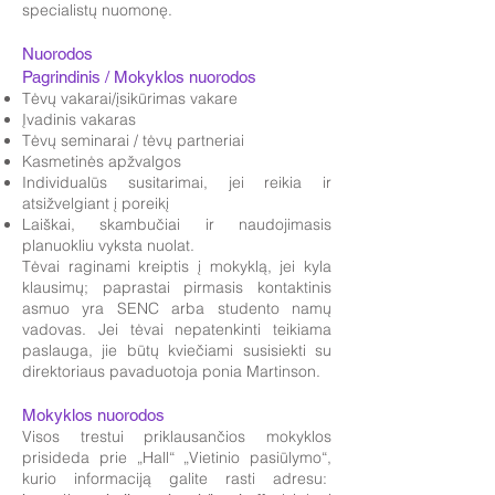
specialistų nuomonę.
Nuorodos
Pagrindinis / Mokyklos nuorodos
Tėvų vakarai/įsikūrimas vakare
Įvadinis vakaras
Tėvų seminarai / tėvų partneriai
Kasmetinės apžvalgos
Individualūs susitarimai, jei reikia ir
atsižvelgiant į poreikį
Laiškai, skambučiai ir naudojimasis
planuokliu vyksta nuolat.
Tėvai raginami kreiptis į mokyklą, jei kyla
klausimų; paprastai pirmasis kontaktinis
asmuo yra SENC arba studento namų
vadovas. Jei tėvai nepatenkinti teikiama
paslauga, jie būtų kviečiami susisiekti su
direktoriaus pavaduotoja ponia Martinson.
Mokyklos nuorodos
Visos trestui priklausančios mokyklos
prisideda prie „Hall“ „Vietinio pasiūlymo“,
kurio informaciją galite rasti adresu: