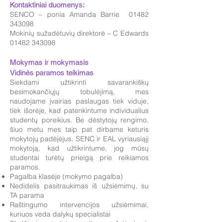
Kontaktiniai duomenys:
SENCO – ponia Amanda Barrie 01482
343098
Mokinių sužadėtuvių direktorė – C Edwards
01482 343098
Mokymas ir mokymasis
Vidinės paramos teikimas
Siekdami užtikrinti savarankiškų
besimokančiųjų tobulėjimą, mes
naudojame įvairias paslaugas tiek viduje,
tiek išorėje, kad patenkintume individualius
studentų poreikius. Be dėstytojų rengimo,
šiuo metu mes taip pat dirbame keturis
mokytojų padėjėjus, SENC ir EAL vyriausiąjį
mokytoją, kad užtikrintume, jog mūsų
studentai turėtų prieigą prie reikiamos
paramos.
Pagalba klasėje (mokymo pagalba)
Nedidelis pasitraukimas iš užsiėmimų, su
TA parama
Raštingumo intervencijos užsiėmimai,
kuriuos veda dalykų specialistai