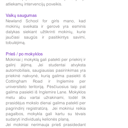
atliekamų intervencijų poveikis.
Vaikų saugumas
Newland School for girls mano, kad
mokinių sveikata ir gerovė yra esminis
dalykas siekiant užtikrinti mokinių, kurie
jaučiasi saugūs ir pasitikintys savimi,
tobulėjimą.
Prieš / po mokyklos
Mokiniai į mokyklą gali patekti per priekinį ir
galinį įėjimą. Jei studentai atvyksta
automobiliais, saugiausias pasirinkimas yra
priekinė nakvynė, kurią galima pasiekti iš
Cottingham Road ir Inglemire per
universiteto teritoriją. Pėsčiuosius taip pat
galima pasiekti iš Inglemire Lane. Mokyklos
metu abu vartai užrakinami, todėl tik
prasidėjus mokslo dienai galima patekti per
pagrindinį registratūrą. Jei mokiniui reikia
pagalbos, mokykla gali kartu su tėvais
sudaryti individualų kelionės planą.
Jei mokiniai nerimauja prieš prasidedant