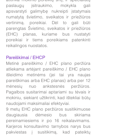
paslaugų įsitraukimo, mokykla gali
apsvarstyti galimybę nukreipti įstatymais
numatytą švietimo, sveikatos ir priežiūros
vertinimą. poreikiai. Dėl to gali būti
parengtas Švietimo, sveikatos ir priežiūros
(EHC) planas, kuriame bus nustatyti
poreikiai ir tiems poreikiams patenkinti
reikalingos nuostatos.
Pareiškimai / EHCP
Metinė pareiškimo / EHC plano peržiūra
atliekama artėjant pareiškimo / EHC plano
išleidimo metinėms (jei tai yra naujas
pareiškimas arba EHC planas) arba per 12
mėnesių nuo ankstesnės peržiūros.
Pagalbos susitarimai aptariami su tėvais ir
mokiniu, siekiant užtikrinti, kad ištekliai būtų
naudojami maksimaliai efektyviai.
9 metų EHC plano peržiūros susitikimuose
daugiausia dėmesio bus skiriama
pereinamiesiems ir po 16 reikalavimams.
Karjeros konsultavimo tarnybos narys bus
pakviestas į susitikimą, kad pateiktų