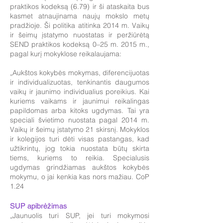
praktikos kodeksą (6.79) ir ši ataskaita bus
kasmet atnaujinama naujų mokslo metų
pradžioje. Ši politika atitinka 2014 m. Vaikų
ir šeimų įstatymo nuostatas ir peržiūrėtą
SEND praktikos kodeksą 0–25 m. 2015 m.,
pagal kurį mokyklose reikalaujama:
„Aukštos kokybės mokymas, diferencijuotas
ir individualizuotas, tenkinantis daugumos
vaikų ir jaunimo individualius poreikius. Kai
kuriems vaikams ir jaunimui reikalingas
papildomas arba kitoks ugdymas. Tai yra
speciali švietimo nuostata pagal 2014 m.
Vaikų ir šeimų įstatymo 21 skirsnį. Mokyklos
ir kolegijos turi dėti visas pastangas, kad
užtikrintų, jog tokia nuostata būtų skirta
tiems, kuriems to reikia. Specialusis
ugdymas grindžiamas aukštos kokybės
mokymu, o jai kenkia kas nors mažiau. CoP
1.24
SUP apibrėžimas
„Jaunuolis turi SUP, jei turi mokymosi