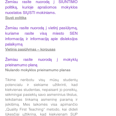
Žemiau rasite nuorodą į SIUNTIMO
politiką, kurioje aprašomos mokyklos
nuostatos SIŲSTI mokiniams.​
Siųsti politiką
Žemiau rasite nuorodą į vietinį pasiūlymą,
kuriame rasite visą miesto SEN
informaciją ir informaciją apie disleksijos
palaikymą
​
Vietinis pasiūlymas – korpusas
Žemiau rasite nuorodą į mokyklų
prieinamumo planą​
Niulando mokyklos prieinamumo planas
Tikime neribotu visų mūsų studentų
potencialu ir siekiame užtikrinti, kad
kiekvienas studentas, nepaisant jo poreikių,
sėkmingai pasiektų savo asmeninius tikslus,
teikdamas tinkamą asmeninę paramą ir
įsikišimą. Mes laikomės visa apimančio
„Quality First Teaching“ metodo, kai dideli
lūkesčiai užtikrina, kad kiekvienam SUP