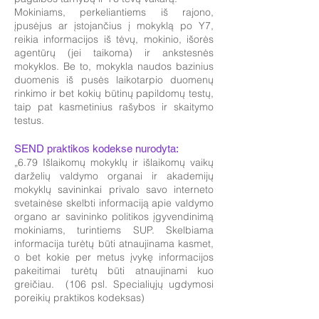
Mokiniams, perkeliantiems iš rajono,
įpusėjus ar įstojančius į mokyklą po Y7,
reikia informacijos iš tėvų, mokinio, išorės
agentūrų (jei taikoma) ir ankstesnės
mokyklos. Be to, mokykla naudos bazinius
duomenis iš pusės laikotarpio duomenų
rinkimo ir bet kokių būtinų papildomų testų,
taip pat kasmetinius rašybos ir skaitymo
testus.
SEND praktikos kodekse nurodyta:
„6.79 Išlaikomų mokyklų ir išlaikomų vaikų
darželių valdymo organai ir akademijų
mokyklų savininkai privalo savo interneto
svetainėse skelbti informaciją apie valdymo
organo ar savininko politikos įgyvendinimą
mokiniams, turintiems SUP. Skelbiama
informacija turėtų būti atnaujinama kasmet,
o bet kokie per metus įvykę informacijos
pakeitimai turėtų būti atnaujinami kuo
greičiau. (106 psl. Specialiųjų ugdymosi
poreikių praktikos kodeksas)