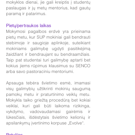
mokyklos dienai, jie gali kreiptis į studentų
paslaugas ir jų metų mentorius, kad gautų
paramą ir patarimus.
Pietų/pertraukos laikas
Mokymosi pagalbos erdvė yra prieinama
pietų metu, kur SUP mokiniai gali bendrauti
stebimoje ir saugioje aplinkoje, suteikiant
mokiniams galimybę ugdyti pasitikėjimą
žaidžiant ir bendraujant su bendraamžiais.
Taip pat studentai turi galimybę aptarti bet
kokius jiems rūpimus klausimus su SENCO
arba savo pastoraciniu mentoriumi.
Apsauga tebėra švietimo esmė, imamasi
visų galimybių užtikrinti mokinių saugumą
pamokų metu ir praturtinimo veiklų metu.
Mokykla taiko griežtą procedūrą bet kokiai
veiklai, kuri gali būti laikoma rizikinga,
vykdymo, vadovaudamasi gairėmis ir
lūkesčiais, išdėstytais švietimo kelionių ir
apsilankymų įvertinimo korpuse „Evolve“.
Patyčios