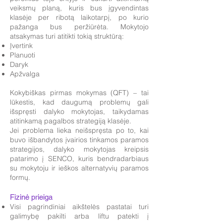
veiksmų planą, kuris bus įgyvendintas
klasėje per ribotą laikotarpį, po kurio
pažanga bus peržiūrėta. Mokytojo
atsakymas turi atitikti tokią struktūrą:
Įvertink
Planuoti
Daryk
Apžvalga
Kokybiškas pirmas mokymas (QFT) – tai
lūkestis, kad daugumą problemų gali
išspręsti dalyko mokytojas, taikydamas
atitinkamą pagalbos strategiją klasėje.
Jei problema lieka neišspręsta po to, kai
buvo išbandytos įvairios tinkamos paramos
strategijos, dalyko mokytojas kreipsis
patarimo į SENCO, kuris bendradarbiaus
su mokytoju ir ieškos alternatyvių paramos
formų.
Fizinė prieiga
Visi pagrindiniai aikštelės pastatai turi
galimybę pakilti arba liftu patekti į