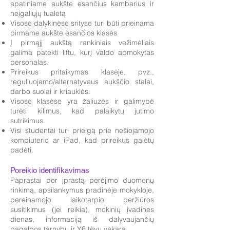
apatiniame aukšte esančius kambarius ir
neįgaliųjų tualetą
Visose dalykinėse srityse turi būti prieinama
pirmame aukšte esančios klasės
Į pirmąjį aukštą rankiniais vežimėliais
galima patekti liftu, kurį valdo apmokytas
personalas.
Prireikus pritaikymas klasėje, pvz.,
reguliuojamo/alternatyvaus aukščio stalai,
darbo suolai ir kriauklės.
Visose klasėse yra žaliuzės ir galimybė
turėti kilimus, kad palaikytų jutimo
sutrikimus.
Visi studentai turi prieigą prie nešiojamojo
kompiuterio ar iPad, kad prireikus galėtų
padėti.
Poreikio identifikavimas
Paprastai per įprastą perėjimo duomenų
rinkimą, apsilankymus pradinėje mokykloje,
pereinamojo laikotarpio peržiūros
susitikimus (jei reikia), mokinių įvadines
dienas, informaciją iš dalyvaujančių
pagalbos tarnybų ir Y6 tėvų vakarą.