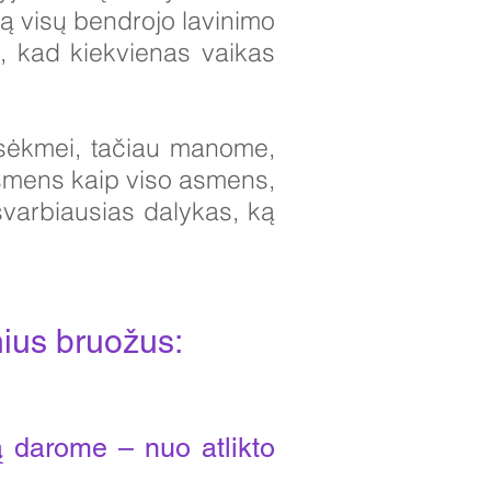
ią visų bendrojo lavinimo
is, kad kiekvienas vaikas
 sėkmei, tačiau manome,
 Asmens kaip viso asmens,
 svarbiausias dalykas, ką
ius bruožus: ​
 darome – nuo atlikto