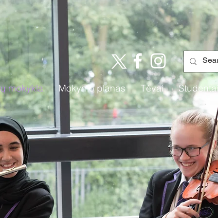
ų mokykla
Mokymo planas
Tėvai
Studenta