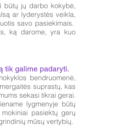
i būtų jų darbo kokybė,
lsą ar lyderystės veikla,
žiuotis savo pasiekimais.
kas, ką darome, yra kuo
 tik galime padaryti.
 mokyklos bendruomenė,
 mergaitės suprastų, kas
 mums sekasi tikrai gerai.
viename lygmenyje būtų
 mokiniai pasiektų gerų
agrindinių mūsų vertybių.