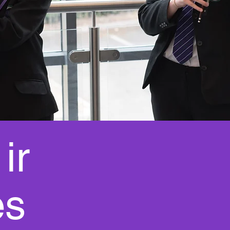
ir
ės