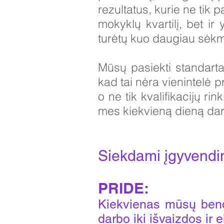
rezultatus, kurie ne tik
mokyklų kvartilį, bet ir
turėtų kuo daugiau sėk
Mūsų pasiekti standart
kad tai nėra vienintelė 
o ne tik kvalifikacijų r
mes kiekvieną dieną dar
Siekdami įgyvendint
PRIDE:
Kiekvienas mūsų bend
darbo iki išvaizdos ir 