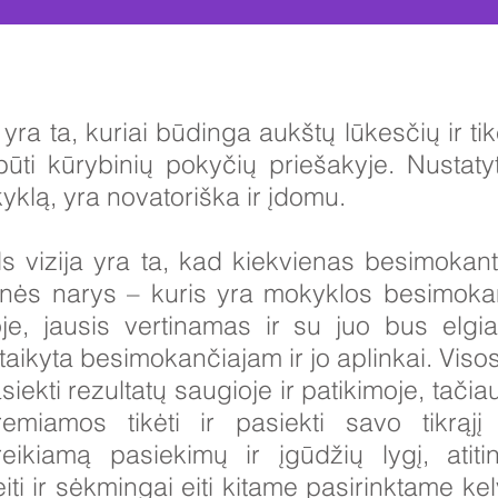
ę yra ta, kuriai būdinga aukštų lūkesčių ir t
ūti kūrybinių pokyčių priešakyje. Nustaty
yklą, yra novatoriška ir įdomu.
s vizija yra ta, kad kiekvienas besimokan
nės narys – kuris yra mokyklos besimok
oje, jausis vertinamas ir su juo bus elg
itaikyta besimokančiajam ir jo aplinkai. Viso
siekti rezultatų saugioje ir patikimoje, tačia
miamos tikėti ir pasiekti savo tikrąjį 
ikiamą pasiekimų ir įgūdžių lygį, atitink
eiti ir sėkmingai eiti kitame pasirinktame k