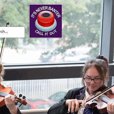
i
Naujienos ir įvykiai