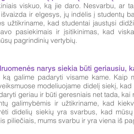
iais viskuo, ką jie daro. Nesvarbu, ar ta
aizda ir elgesys, jų indėlis į studentų ba
es užtikriname, kad studentai jaustųsi did
avo pasiekimais ir įsitikinimas, kad vis
mūsų pagrindinių vertybių.
uomenės narys siekia būti geriausiu, ką
i, ką galime padaryti visame kame. Kaip
veiksmuose modeliuojame didelį siekį, kad
aryti geriau ir būti geresniais net tada, kai
ntų galimybėmis ir užtikriname, kad kiek
ėti didelių siekių yra svarbus, kad mūsų
ais piliečiais, mums svarbu ir yra viena iš p