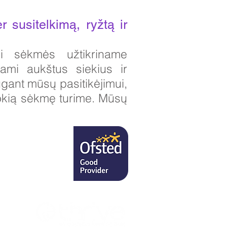
susitelkimą, ryžtą ir
mi sėkmės užtikriname
ami aukštus siekius ir
ugant mūsų pasitikėjimui,
 kokią sėkmę turime. Mūsų
RU
irektorei.
uk