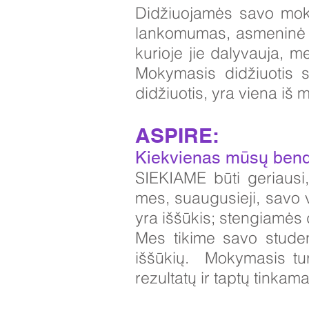
Didžiuojamės savo mokin
lankomumas, asmeninė išv
kurioje jie dalyvauja, m
Mokymasis didžiuotis s
didžiuotis, yra viena iš 
ASPIRE:
Kiekvienas mūsų bendr
SIEKIAME būti geriaus
mes, suaugusieji, savo 
yra iššūkis; stengiamės d
Mes tikime savo stude
iššūkių. Mokymasis tur
rezultatų ir taptų tinkam