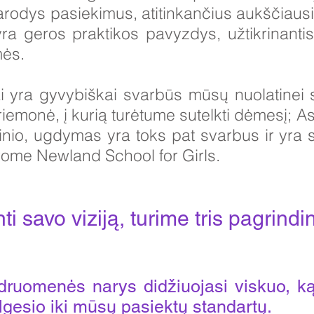
 parodys pasiekimus, atitinkančius aukščiaus
 yra geros praktikos pavyzdys, užtikrinant
mės.
ai yra gyvybiškai svarbūs mūsų nuolatinei
priemonė, į kurią turėtume sutelkti dėmesį;
inkinio, ugdymas yra toks pat svarbus ir yra
ome Newland School for Girls.
i savo viziją, turime tris pagrindin
ruomenės narys didžiuojasi viskuo, ką
elgesio iki mūsų pasiektų standartų.