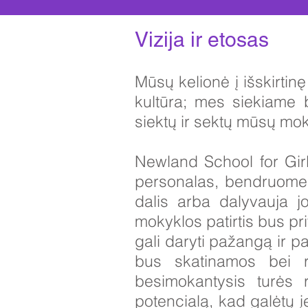
Vizija ir etosas
Mūsų kelionė į išskirtin
kultūra; mes siekiame b
siektų ir sektų mūsų mok
Newland School for Girl
personalas, bendruome
dalis arba dalyvauja j
mokyklos patirtis bus pr
gali daryti pažangą ir pa
bus skatinamos bei re
besimokantysis turės re
potencialą, kad galėtų į