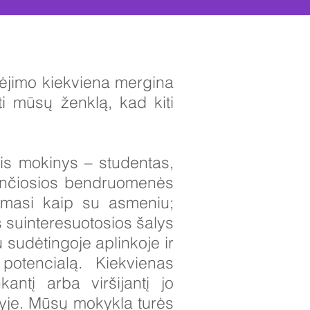
ikėjimo kiekviena mergina
ti mūsų ženklą, kad kiti
tis mokinys – studentas,
ančiosios bendruomenės
iamasi kaip su asmeniu;
s suinteresuotosios šalys
u sudėtingoje aplinkoje ir
potencialą. Kiekvienas
antį arba viršijantį jo
elyje. Mūsų mokykla turės