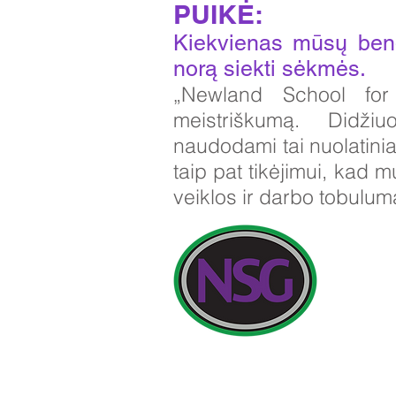
PUIKĖ:
Kiekvienas mūsų bend
norą siekti sėkmės.
„Newland School for 
meistriškumą. Didžiuo
naudodami tai nuolatinia
taip pat tikėjimui, kad 
veiklos ir darbo tobulu
Kontaktinia
Newland Sch
Pradinės užk
Telefonas: 0
Vadovas: Vi