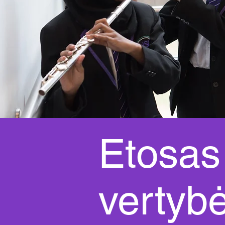
Etosas 
vertyb