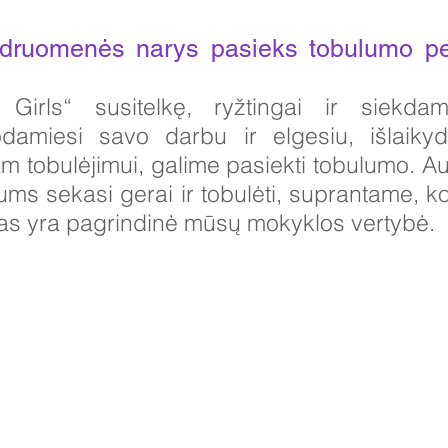
ruomenės narys pasieks tobulumo per 
Girls“ susitelkę, ryžtingai ir siekda
damiesi savo darbu ir elgesiu, išlaikyd
m tobulėjimui, galime pasiekti tobulumo. A
mums sekasi gerai ir tobulėti, suprantame,
mas yra pagrindinė mūsų mokyklos vertybė.
i duomenys:
ool for Girls, Cottingham Road, Kingston upon Hull, Anglija HU6 7
lausos iš tėvų ir visuomenės narių bus skirtos Miss H Edwards, PA d
1482 - 343098, Faksas: 01482 - 441416, El.
nsg_admin@thrivetrust.
cky Callaghan