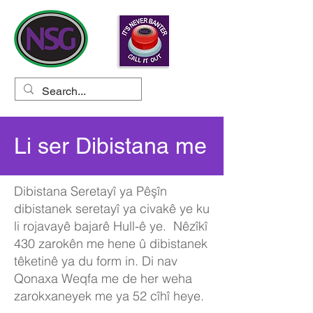
Li ser Dibistana me
Dibistana Seretayî ya Pêşîn
dibistanek seretayî ya civakê ye ku
li rojavayê bajarê Hull-ê ye. Nêzîkî
430 zarokên me hene û dibistanek
têketinê ya du form in. Di nav
Qonaxa Weqfa me de her weha
zarokxaneyek me ya 52 cîhî heye.