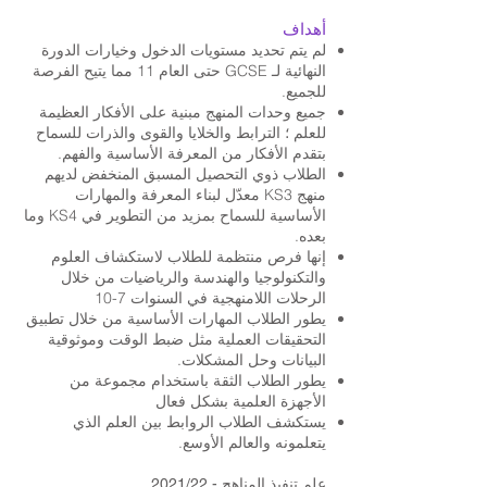
أهداف
لم يتم تحديد مستويات الدخول وخيارات الدورة
النهائية لـ GCSE حتى العام 11 مما يتيح الفرصة
للجميع.
جميع وحدات المنهج مبنية على الأفكار العظيمة
للعلم ؛ الترابط والخلايا والقوى والذرات للسماح
بتقدم الأفكار من المعرفة الأساسية والفهم.
الطلاب ذوي التحصيل المسبق المنخفض لديهم
منهج KS3 معدّل لبناء المعرفة والمهارات
الأساسية للسماح بمزيد من التطوير في KS4 وما
بعده.
إنها فرص منتظمة للطلاب لاستكشاف العلوم
والتكنولوجيا والهندسة والرياضيات من خلال
الرحلات اللامنهجية في السنوات 7-10
يطور الطلاب المهارات الأساسية من خلال تطبيق
التحقيقات العملية مثل ضبط الوقت وموثوقية
البيانات وحل المشكلات.
يطور الطلاب الثقة باستخدام مجموعة من
الأجهزة العلمية بشكل فعال
يستكشف الطلاب الروابط بين العلم الذي
يتعلمونه والعالم الأوسع.
علم تنفيذ المناهج - 2021/22