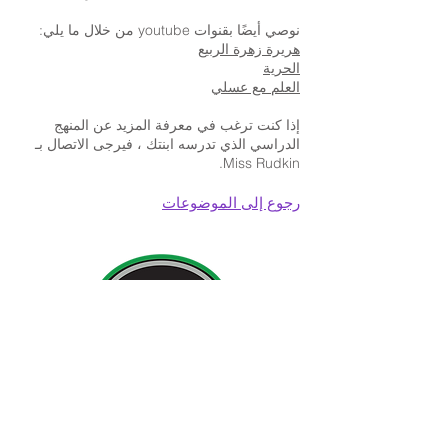
نوصي أيضًا بقنوات youtube من خلال ما يلي:
هريرة زهرة الربيع
الحرية
العلم مع عسلي
إذا كنت ترغب في معرفة المزيد عن المنهج
الدراسي الذي تدرسه ابنتك ، فيرجى الاتصال بـ
Miss Rudkin.
رجوع إلى الموضوعات
بيانات المتصل:
مدرسة نيولاند للبنات ، طريق كوتينجهام ، كينجستون أبون
هال ، إنجلترا HU6 7RU
الاستفسارات الأولية من الآباء وأفراد الجمهور ستكون