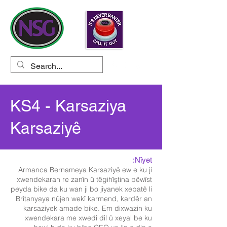
KS4 - Karsaziya
Karsaziyê
Nîyet:
Armanca Bernameya Karsaziyê ew e ku ji
xwendekaran re zanîn û têgihîştina pêwîst
peyda bike da ku wan ji bo jiyanek xebatê li
Brîtanyaya nûjen wekî karmend, kardêr an
karsaziyek amade bike. Em dixwazin ku
xwendekara me xwedî dil û xeyal be ku