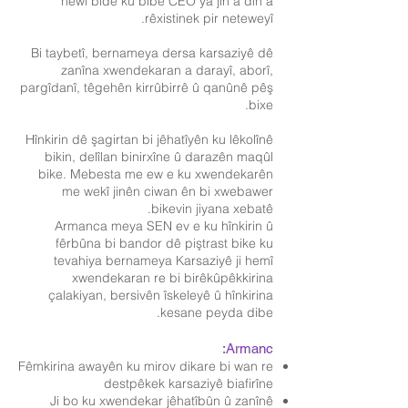
hewl bide ku bibe CEO ya jin a din a
rêxistinek pir neteweyî.
Bi taybetî, bernameya dersa karsaziyê dê
zanîna xwendekaran a darayî, aborî,
pargîdanî, têgehên kirrûbirrê û qanûnê pêş
bixe.
Hînkirin dê şagirtan bi jêhatîyên ku lêkolînê
bikin, delîlan binirxîne û darazên maqûl
bike. Mebesta me ew e ku xwendekarên
me wekî jinên ciwan ên bi xwebawer
bikevin jiyana xebatê.
Armanca meya SEN ev e ku hînkirin û
fêrbûna bi bandor dê piştrast bike ku
tevahiya bernameya Karsaziyê ji hemî
xwendekaran re bi birêkûpêkkirina
çalakiyan, bersivên îskeleyê û hînkirina
kesane peyda dibe.
Armanc:
Fêmkirina awayên ku mirov dikare bi wan re
destpêkek karsaziyê biafirîne
Ji bo ku xwendekar jêhatîbûn û zanînê