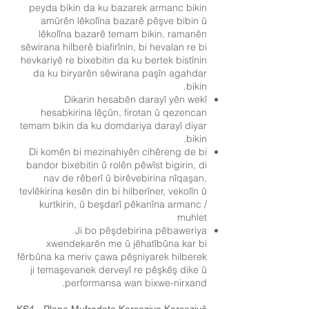
peyda bikin da ku bazarek armanc bikin
amûrên lêkolîna bazarê pêşve bibin û
lêkolîna bazarê temam bikin, ramanên
sêwirana hilberê biafirînin, bi hevalan re bi
hevkariyê re bixebitin da ku bertek bistînin
da ku biryarên sêwirana paşîn agahdar
bikin.
Dikarin hesabên darayî yên wekî
hesabkirina lêçûn, firotan û qezencan
temam bikin da ku domdariya darayî diyar
bikin.
Di komên bi mezinahiyên cihêreng de bi
bandor bixebitin û rolên pêwîst bigirin, di
nav de rêberî û birêvebirina nîqaşan,
tevlêkirina kesên din bi hilberîner, vekolîn û
kurtkirin, û beşdarî pêkanîna armanc /
muhlet
Ji bo pêşdebirina pêbaweriya
xwendekarên me û jêhatîbûna kar bi
fêrbûna ka meriv çawa pêşniyarek hilberek
ji temaşevanek derveyî re pêşkêş dike û
performansa wan bixwe-nirxand.