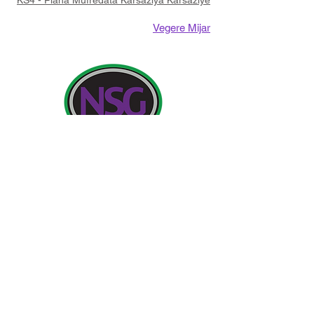
KS4 - Plana Mufredata Karsaziya Karsaziyê
Vegere Mijar
Agahiyên Têkilî:
Dibistana Newland ji bo Keçan, Cottingham Road,
Kingston upon Hull, Englandngilîztan HU6 7RU
Pirsên destpêkê ji dêûbav û endamên gel re dê ji
Miss H Edwards re, PA ji Serekê re be.
Telefon:
01482 - 343098
, Faks:
01482 - 441416
,
Email:
nsg_admin@thrivetrust.uk
Mamoste: Vicky Callaghan