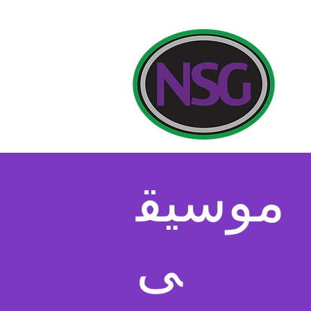
ستنا
موسيق
ى