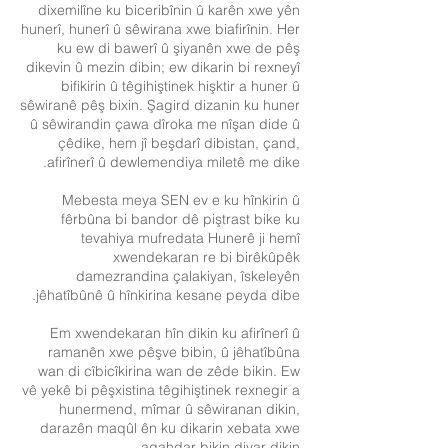
dixemilîne ku biceribînin û karên xwe yên
hunerî, hunerî û sêwirana xwe biafirînin. Her
ku ew di bawerî û şiyanên xwe de pêş
dikevin û mezin dibin; ew dikarin bi rexneyî
bifikirin û têgihiştinek hişktir a huner û
sêwiranê pêş bixin. Şagird dizanin ku huner
û sêwirandin çawa dîroka me nîşan dide û
çêdike, hem jî beşdarî dibistan, çand,
afirînerî û dewlemendiya miletê me dike.
Mebesta meya SEN ev e ku hînkirin û
fêrbûna bi bandor dê piştrast bike ku
tevahiya mufredata Hunerê ji hemî
xwendekaran re bi birêkûpêk
damezrandina çalakiyan, îskeleyên
jêhatîbûnê û hînkirina kesane peyda dibe.
Em xwendekaran hîn dikin ku afirînerî û
ramanên xwe pêşve bibin, û jêhatîbûna
wan di cîbicîkirina wan de zêde bikin. Ew
vê yekê bi pêşxistina têgihiştinek rexnegir a
hunermend, mîmar û sêwiranan dikin,
darazên maqûl ên ku dikarin xebata xwe
agahdar bikin diyar dikin.