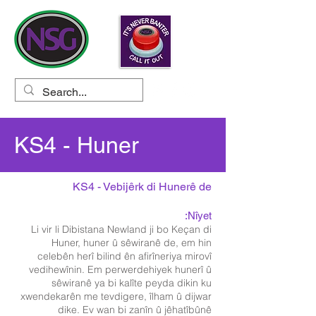
KS4 - Huner
KS4 - Vebijêrk di Hunerê de
Nîyet:
Li vir li Dibistana Newland ji bo Keçan di
Huner, huner û sêwiranê de, em hin
celebên herî bilind ên afirîneriya mirovî
vedihewînin. Em perwerdehiyek hunerî û
sêwiranê ya bi kalîte peyda dikin ku
xwendekarên me tevdigere, îlham û dijwar
dike. Ev wan bi zanîn û jêhatîbûnê