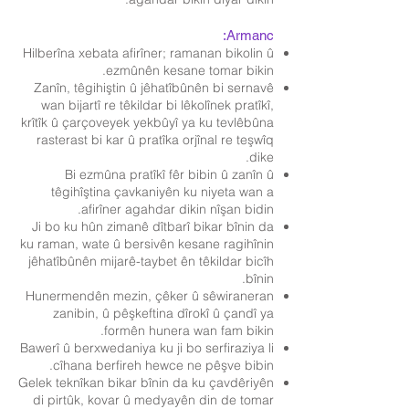
Armanc:
Hilberîna xebata afirîner; ramanan bikolin û
ezmûnên kesane tomar bikin.
Zanîn, têgihiştin û jêhatîbûnên bi sernavê
wan bijartî re têkildar bi lêkolînek pratîkî,
krîtîk û çarçoveyek yekbûyî ya ku tevlêbûna
rasterast bi kar û pratîka orjînal re teşwîq
dike.
Bi ezmûna pratîkî fêr bibin û zanîn û
têgihîştina çavkaniyên ku niyeta wan a
afirîner agahdar dikin nîşan bidin.
Ji bo ku hûn zimanê dîtbarî bikar bînin da
ku raman, wate û bersivên kesane ragihînin
jêhatîbûnên mijarê-taybet ên têkildar bicîh
bînin.
Hunermendên mezin, çêker û sêwiraneran
zanibin, û pêşkeftina dîrokî û çandî ya
formên hunera wan fam bikin.
Bawerî û berxwedaniya ku ji bo serfiraziya li
cîhana berfireh hewce ne pêşve bibin.
Gelek teknîkan bikar bînin da ku çavdêriyên
di pirtûk, kovar û medyayên din de tomar