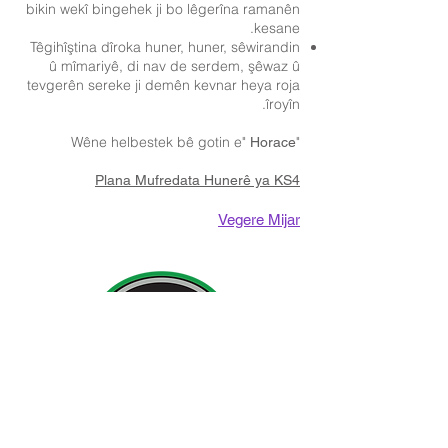
bikin wekî bingehek ji bo lêgerîna ramanên
kesane.
Têgihîştina dîroka huner, huner, sêwirandin
û mîmariyê, di nav de serdem, şêwaz û
tevgerên sereke ji demên kevnar heya roja
îroyîn.
"Wêne helbestek bê gotin e"
Horace
Plana Mufredata Hunerê ya KS4
Vegere Mijar
Agahiyên Têkilî:
Dibistana Newland ji bo Keçan, Cottingham Road,
Kingston upon Hull, Englandngilîztan HU6 7RU