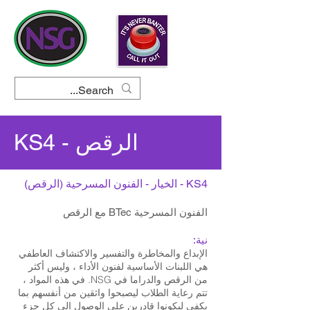
KS4 - الرقص
KS4 - الخيار - الفنون المسرحية (الرقص)
الفنون المسرحية BTec مع الرقص
نية:
الإبداع والمخاطرة والتفسير والاكتشاف العاطفي
هي اللبنات الأساسية لفنون الأداء ، وليس أكثر
من الرقص والدراما في NSG. في هذه المواد ،
تتم رعاية الطلاب ليصبحوا واثقين من أنفسهم بما
يكفي ليكونوا قادرين على الوصول إلى كل جزء