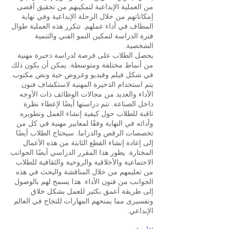
من العملية الإبداعية لتمكينهم من تحقيق أقصى
إمكاناتهم من خلال الرحلة الإبداعية وفي نهاية
المطاف في أداء عملهم. تتكرر هذه العملية طوال
فترة الدراسة لتمكين النمو الفني والتنمية
الشخصية.
يحصل الطلاب على فرصة لدراسة ذخيرة مهنية
من أنماط مختلفة ومتوسطة. يمكن أن يكون ذلك
في شكل فيلم وفيديو وعروض حية ونص مكتوب.
يتم استخدام الذخيرة المهنية لاستكشاف فنون
الأداء والعديد من مجالات الوظائف ذات الأوجه
داخل الصناعة. تتم دراستها أيضًا لإعطاء نظرة
ثاقبة للطلاب حول كيفية إنشاء العمل وتطويره
وأدائه في النهاية وفقًا لمعايير مهنية في كل من
تخصصات الرقص والدراما. سيحتاج الطلاب أيضًا
إلى إعادة إنشاء القطع الثابتة من هذه الأعمال
المختارة. يطور هذا المقرر الدراسي أيضًا الجوانب
الاجتماعية والأخلاقية والروحية والثقافية للطلاب
من تعليمهم من خلال المناقشة والبحث في هذه
الجوانب من فنون الأداء. هذا يسمح لهم بالوصول
إلى طريقة أعمق بكثير للعمل بشكل خلاق
وتفسيرى مما يمنحهم المهارات للنجاح في العالم
الإبداعي.