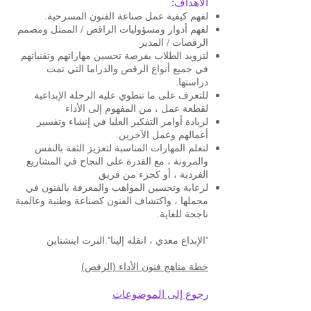
الأهداف:
لفهم كيفية عمل صناعة الفنون المسرحية.
لفهم أدوار ومسؤوليات الراقص / الممثل ومصمم
الرقصات / المدير
لتزويد الطلاب بفرصة تحسين مهاراتهم وتقنياتهم
في جميع أنواع الرقص والدراما التي تمت
دراستها.
للتعرف على ما تنطوي عليه الرحلة الإبداعية
لقطعة عمل ، من المفهوم إلى الأداء
لزيادة أوامر التفكير العليا في إنشاء وتفسير
أعمالهم وعمل الآخرين.
لتعلم المهارات المناسبة لتعزيز الثقة بالنفس
والمرونة ، مع القدرة على النجاح في المشاريع
الفردية ، أو كجزء من فريق
لرعاية وتحسين المواهب والمعرفة بالفنون في
مجملها ، واكتشاف الفنون كصناعة وطنية وعالمية
ناجحة للغاية.
"الإبداع معدي ، انقله إلينا".
البرت اينشتاين
خطة مناهج فنون الأداء (الرقص)
رجوع إلى الموضوعات