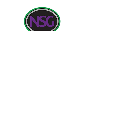
بيانات المتصل:
مدرسة نيولاند للبنات ، طريق كوتينجهام ، كينجستون أبون
هال ، إنجلترا HU6 7RU
الاستفسارات الأولية من الآباء وأفراد الجمهور ستكون
الآنسة إتش إدواردز ، بنسلفانيا إلى مدير المدرسة.
هاتف:
01482 - 343098
فاكس:
441416 - 01482
بريد
الكتروني:
nsg_admin@thrivetrust.uk
مدير المدرسة: فيكي كالاهان