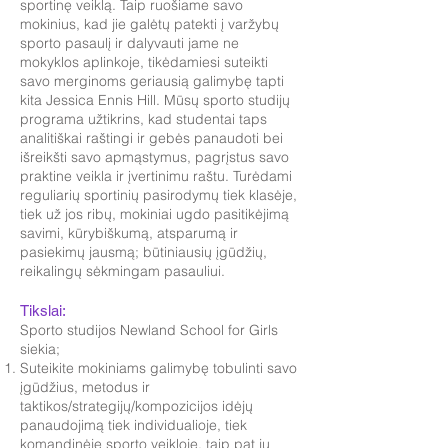
sportinę veiklą. Taip ruošiame savo
mokinius, kad jie galėtų patekti į varžybų
sporto pasaulį ir dalyvauti jame ne
mokyklos aplinkoje, tikėdamiesi suteikti
savo merginoms geriausią galimybę tapti
kita Jessica Ennis Hill. Mūsų sporto studijų
programa užtikrins, kad studentai taps
analitiškai raštingi ir gebės panaudoti bei
išreikšti savo apmąstymus, pagrįstus savo
praktine veikla ir įvertinimu raštu. Turėdami
reguliarių sportinių pasirodymų tiek klasėje,
tiek už jos ribų, mokiniai ugdo pasitikėjimą
savimi, kūrybiškumą, atsparumą ir
pasiekimų jausmą; būtiniausių įgūdžių,
reikalingų sėkmingam pasauliui.
Tikslai:
Sporto studijos Newland School for Girls
siekia;
Suteikite mokiniams galimybę tobulinti savo
įgūdžius, metodus ir
taktikos/strategijų/kompozicijos idėjų
panaudojimą tiek individualioje, tiek
komandinėje sporto veikloje, taip pat jų