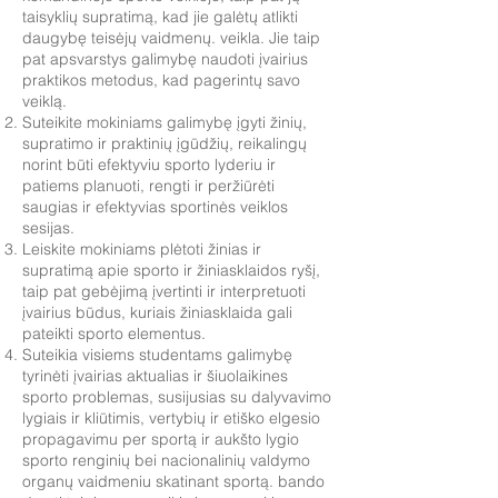
taisyklių supratimą, kad jie galėtų atlikti
daugybę teisėjų vaidmenų. veikla. Jie taip
pat apsvarstys galimybę naudoti įvairius
praktikos metodus, kad pagerintų savo
veiklą.
Suteikite mokiniams galimybę įgyti žinių,
supratimo ir praktinių įgūdžių, reikalingų
norint būti efektyviu sporto lyderiu ir
patiems planuoti, rengti ir peržiūrėti
saugias ir efektyvias sportinės veiklos
sesijas.
Leiskite mokiniams plėtoti žinias ir
supratimą apie sporto ir žiniasklaidos ryšį,
taip pat gebėjimą įvertinti ir interpretuoti
įvairius būdus, kuriais žiniasklaida gali
pateikti sporto elementus.
Suteikia visiems studentams galimybę
tyrinėti įvairias aktualias ir šiuolaikines
sporto problemas, susijusias su dalyvavimo
lygiais ir kliūtimis, vertybių ir etiško elgesio
propagavimu per sportą ir aukšto lygio
sporto renginių bei nacionalinių valdymo
organų vaidmeniu skatinant sportą. bando