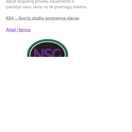
daryti teigiamą poveikį visuomenei ir
parodyti savo vertę ne tik pramogų teikimu.
KS4 – Sporto studijų programos planas
Atgal į temas
Kontaktiniai duomenys:
Newland School for Girls, Cottingham Road,
Kingston upon Hull, Anglija HU6 7RU
Pradinės užklausos iš tėvų ir visuomenės narių bus
skirtos Miss H Edwards, PA direktorei.
Telefonas:
01482 - 343098
, Faksas:
01482 - 441416
,
El.
nsg_admin@thrivetrust.uk
Vadovas: Vicky Callaghan