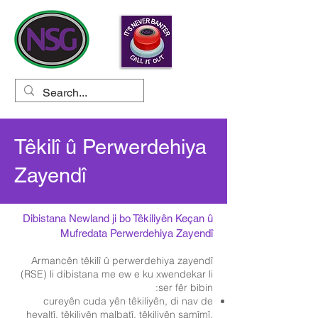
Têkilî û Perwerdehiya
Zayendî
Dibistana Newland ji bo Têkiliyên Keçan û
Mufredata Perwerdehiya Zayendî
Armancên têkilî û perwerdehiya zayendî
(RSE) li dibistana me ew e ku xwendekar li
ser fêr bibin:
cureyên cuda yên têkiliyên, di nav de
hevaltî, têkiliyên malbatî, têkiliyên samîmî,