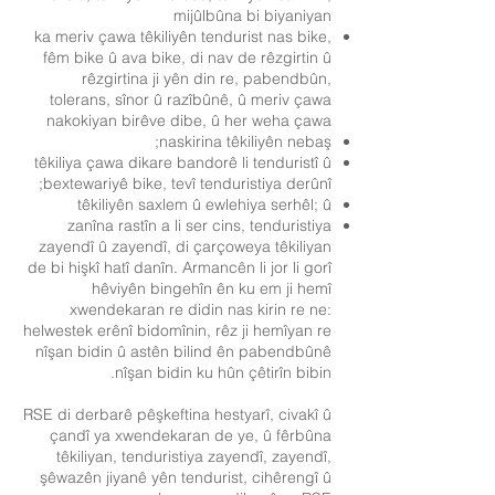
mijûlbûna bi biyaniyan
ka meriv çawa têkiliyên tendurist nas bike,
fêm bike û ava bike, di nav de rêzgirtin û
rêzgirtina ji yên din re, pabendbûn,
tolerans, sînor û razîbûnê, û meriv çawa
nakokiyan birêve dibe, û her weha çawa
naskirina têkiliyên nebaş;
têkiliya çawa dikare bandorê li tenduristî û
bextewariyê bike, tevî tenduristiya derûnî;
têkiliyên saxlem û ewlehiya serhêl; û
zanîna rastîn a li ser cins, tenduristiya
zayendî û zayendî, di çarçoweya têkiliyan
de bi hişkî hatî danîn. Armancên li jor li gorî
hêviyên bingehîn ên ku em ji hemî
xwendekaran re didin nas kirin re ne:
helwestek erênî bidomînin, rêz ji hemîyan re
nîşan bidin û astên bilind ên pabendbûnê
nîşan bidin ku hûn çêtirîn bibin.
RSE di derbarê pêşkeftina hestyarî, civakî û
çandî ya xwendekaran de ye, û fêrbûna
têkiliyan, tenduristiya zayendî, zayendî,
şêwazên jiyanê yên tendurist, cihêrengî û