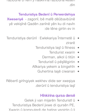
razîbûnê û hem jî naskirina razîbûna kesên
din.
Tenduristiya Bedenî û Perwerdehiya
- zagonî, bê mafê dêûbavbûnê
Xweseriyê
yê vekişînê Qadên zanînê yên ku di navîn
de têne girtin ev in:
Tenduristiya derûnî · Ewlekariya Înternetê û
zirarê
Tenduristiya laşî û fitness
Tendurist xwarin
Derman, alkol û titûn
Tenduristî û pêşîlêgirtin
Alîkariya yekem a bingehîn
Guhertina laşê ciwanan
Rêbertî girîngiyek wekhev dide ser xweşiya
derûnî û tenduristiya laşî.
Hînkirina qursa dersê
Gelek ji van mijarên Tenduristî û
Tenduristiya Bedenî jixwe di qursên PE,
Xwarin û komputerê de hatine vegirtin û li