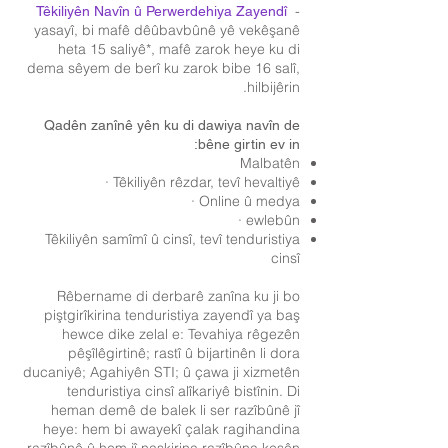
-
Têkiliyên Navîn û Perwerdehiya Zayendî
yasayî, bi mafê dêûbavbûnê yê vekêşanê
heta 15 saliyê*, mafê zarok heye ku di
dema sêyem de berî ku zarok bibe 16 salî,
hilbijêrin.
Qadên zanînê yên ku di dawiya navîn de
bêne girtin ev in:
Malbatên
Têkiliyên rêzdar, tevî hevaltiyê ·
Online û medya ·
ewlebûn ·
Têkiliyên samîmî û cinsî, tevî tenduristiya
cinsî
Rêbername di derbarê zanîna ku ji bo
piştgirîkirina tenduristiya zayendî ya baş
hewce dike zelal e: Tevahiya rêgezên
pêşîlêgirtinê; rastî û bijartinên li dora
ducaniyê; Agahiyên STI; û çawa ji xizmetên
tenduristiya cinsî alîkariyê bistînin. Di
heman demê de balek li ser razîbûnê jî
heye: hem bi awayekî çalak ragihandina