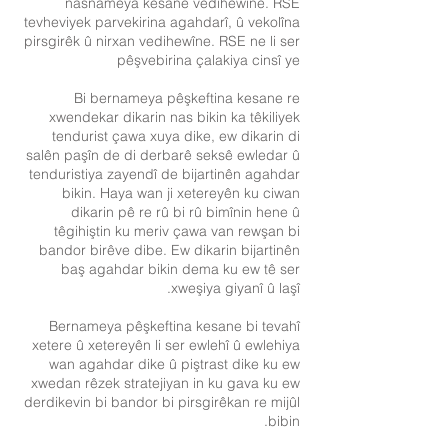
nasnameya kesane vedihewîne. RSE
tevheviyek parvekirina agahdarî, û vekolîna
pirsgirêk û nirxan vedihewîne. RSE ne li ser
pêşvebirina çalakiya cinsî ye
Bi bernameya pêşkeftina kesane re
xwendekar dikarin nas bikin ka têkiliyek
tendurist çawa xuya dike, ew dikarin di
salên paşîn de di derbarê seksê ewledar û
tenduristiya zayendî de bijartinên agahdar
bikin. Haya wan ji xetereyên ku ciwan
dikarin pê re rû bi rû bimînin hene û
têgihiştin ku meriv çawa van rewşan bi
bandor birêve dibe. Ew dikarin bijartinên
baş agahdar bikin dema ku ew tê ser
xweşiya giyanî û laşî.
Bernameya pêşkeftina kesane bi tevahî
xetere û xetereyên li ser ewlehî û ewlehiya
wan agahdar dike û piştrast dike ku ew
xwedan rêzek stratejiyan in ku gava ku ew
derdikevin bi bandor bi pirsgirêkan re mijûl
bibin.